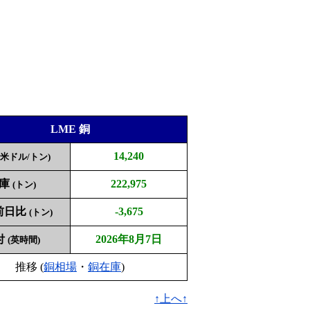
LME 銅
14,240
(米ドル/トン)
庫
222,975
(トン)
前日比
-3,675
(トン)
付
2026年8月7日
(英時間)
推移 (
銅相場
・
銅在庫
)
↑上へ↑