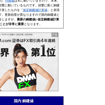
Y)、
円相場
は常に動いていますので、本来、
頻繁に動いているものです。頻繁に動く銅建
計算したものを「
仮定銅建値計算値
」と表現
す。更新頻度が異なりますので国内銅建値と
生じますが、
最新の銅建値(=
仮定銅建値計算
むことが非常に重要
となります。
国内 銅建値