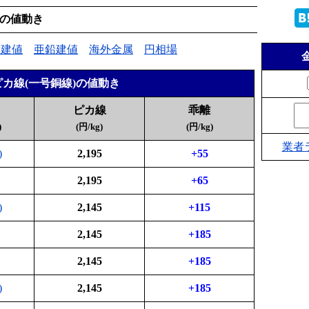
値の値動き
銅建値
亜鉛建値
海外金属
円相場
カ線(一号銅線)の値動き
ピカ線
乖離
)
(円/kg)
(円/kg)
業者
)
2,195
+55
2,195
+65
)
2,145
+115
2,145
+185
2,145
+185
)
2,145
+185