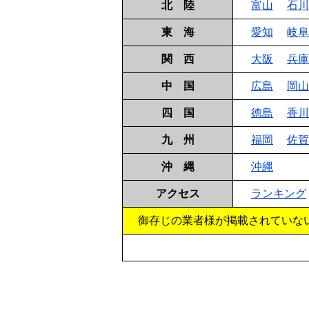
北 陸
富山
石川
東 海
愛知
岐阜
関 西
大阪
兵庫
中 国
広島
岡山
四 国
徳島
香川
九 州
福岡
佐賀
沖 縄
沖縄
アクセス
ランキング
御存じの業者様が掲載されていな