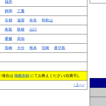
福井
静岡
三重
京都
滋賀
奈良
和歌山
鳥取
島根
山口
愛媛
高知
長崎
大分
熊本
宮崎
鹿児島
い場合は
掲載依頼
にてお教えください(自薦可)。
↑上へ↑