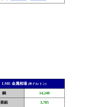
LME 金属相場
(米ドル/トン)
銅
14,240
亜鉛
3,785