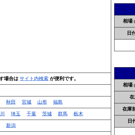
相場
日
す場合は
サイト内検索
が便利です。
相場
在
秋田
宮城
山形
福島
在庫
川
埼玉
千葉
茨城
群馬
栃木
日
新潟