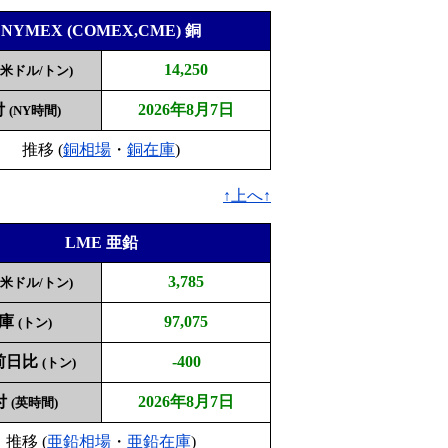
NYMEX (COMEX,CME) 銅
14,250
(米ドル/トン)
付
2026年8月7日
(NY時間)
推移 (
銅相場
・
銅在庫
)
↑上へ↑
LME 亜鉛
3,785
(米ドル/トン)
庫
97,075
(トン)
前日比
-400
(トン)
付
2026年8月7日
(英時間)
推移 (
亜鉛相場
・
亜鉛在庫
)