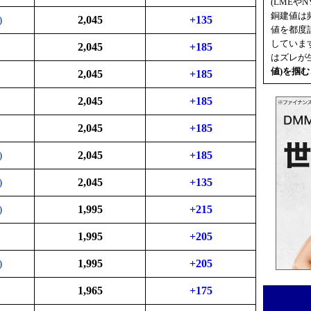
(LMEやN
銅建値は
)
2,045
+135
値を都度
していま
2,045
+185
はズレが
値
)を掴
2,045
+185
2,045
+185
2,045
+185
)
2,045
+185
)
2,045
+135
)
1,995
+215
1,995
+205
)
1,995
+205
1,965
+175