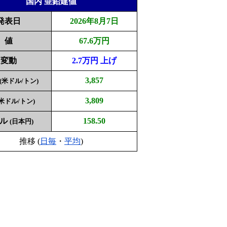
国内 亜鉛建値
発表日
2026年8月7日
値
67.6万円
変動
2.7万円 上げ
3,857
(米ドル/トン)
3,809
(米ドル/トン)
ドル
158.50
(日本円)
推移 (
日毎
・
平均
)