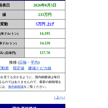
発表日
2026年8月5日
値
233万円
変動
5万円 上げ
14,195
(米ドル/トン)
14,110
(米ドル/トン)
ドル
157.76
(日本円)
推移 (
日毎
・
平均
)
変動差
指定値
建値とピカ線
)
を見ても分かるように、国内銅建値は毎日
るものではありませんので、最新の銅相場を
には、
海外銅相場
をご覧ください。
↑上へ↑