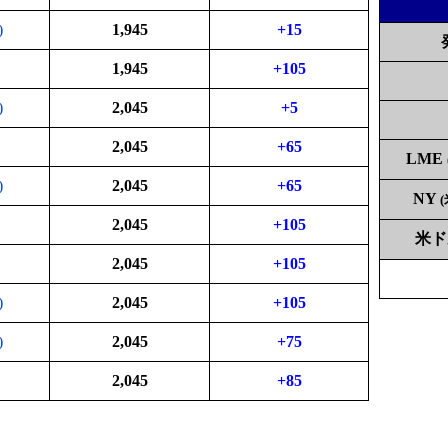
)
1,945
+15
1,945
+105
)
2,045
+5
2,045
+65
LME
)
2,045
+65
NY
2,045
+105
米
2,045
+105
)
2,045
+105
)
2,045
+75
2,045
+85