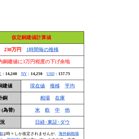
仮定銅建値計算値
230万円
1時間毎の推移
内銅建値に3万円程度の下げ余地
E
：
14,240
NY
：
14,250
USD
：
157.75
銅建値
現在値
推移
平均
外銅
相場
在庫
(為替)
米
欧
中
他
況
日経･東証･ダウ
値
は時々しか改定されませんが、
海外銅相場