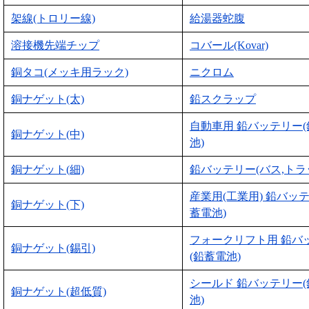
架線(トロリー線)
給湯器蛇腹
溶接機先端チップ
コバール(Kovar)
銅タコ(メッキ用ラック)
ニクロム
銅ナゲット(太)
鉛スクラップ
自動車用 鉛バッテリー
銅ナゲット(中)
池)
銅ナゲット(細)
鉛バッテリー(バス,トラ
産業用(工業用) 鉛バッ
銅ナゲット(下)
蓄電池)
フォークリフト用 鉛バ
銅ナゲット(錫引)
(鉛蓄電池)
シールド 鉛バッテリー
銅ナゲット(超低質)
池)