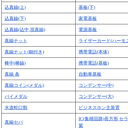
込真鍮(上)
基板(下)
込真鍮(下)
家電基板
込真鍮(込中,混真鍮)
電源基板
真鍮ナット
ライザーカード(ハーモ
真鍮ナット(銅付き)
携帯電話(本体)
棒中(棒鍮)
携帯電話(基板)
真鍮 条
自動車基板
真鍮コイン(メダル)
コンデンサー(中)
バイメダル
コンデンサー(大)
水道蛇口類
ビジネスホン主装置
IC(集積回路)長方形 セ
真鍮セパ
紫