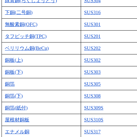
緑青銅(ろくしょうどう)
SUS304
下銅(二号銅)
SUS316
無酸素銅(OFC)
SUS301
タフピッチ銅(TPC)
SUS201
ベリリウム銅(BeCu)
SUS202
銅板(上)
SUS302
銅板(下)
SUS303
銅箔
SUS305
銅箔(下)
SUS308
銅箔(紙付)
SUS309S
屋根材銅板
SUS310S
エナメル銅
SUS317