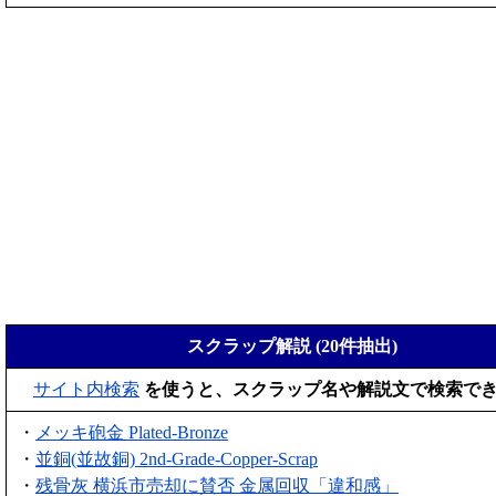
スクラップ解説 (20件抽出)
サイト内検索
を使うと、スクラップ名や解説文で検索で
・
メッキ砲金 Plated-Bronze
・
並銅(並故銅) 2nd-Grade-Copper-Scrap
・
残骨灰 横浜市売却に賛否 金属回収「違和感」