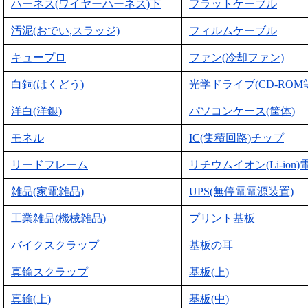
ハーネス(ワイヤーハーネス)下
フラットケーブル
汚泥(おでい,スラッジ)
フィルムケーブル
キュープロ
ファン(冷却ファン)
白銅(はくどう)
光学ドライブ(CD-ROM
洋白(洋銀)
パソコンケース(筐体)
モネル
IC(集積回路)チップ
リードフレーム
リチウムイオン(Li-ion)
雑品(家電雑品)
UPS(無停電電源装置)
工業雑品(機械雑品)
プリント基板
バイクスクラップ
基板の耳
真鍮スクラップ
基板(上)
真鍮(上)
基板(中)