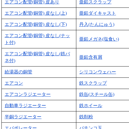
エアコン配管(銅管) 皮あり
亜鉛スクラップ
エアコン配管(銅管) 皮なし(上)
亜鉛ダイキャスト
エアコン配管(銅管) 皮なし(下)
丹入(たんにゅう)
エアコン配管(銅管) 皮なし(ナッ
亜鉛メガネ(塩食い)
ト付)
エアコン配管(銅管) 皮なし(鉄バ
亜鉛含有屑
ネ付)
給湯器の銅管
シリコンウェハー
エアコン
鉄スクラップ
エアコンラジエーター
鉄缶(スチール缶)
自動車ラジエーター
鉄ホイール
半銅ラジエーター
鉄削粉
エバポレーター
パチンコ玉