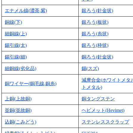
エナメル線(濃茶,紫)
銀ろう(針金状)
銅線(下)
銀ろう(板状)
細銅線(上)
銀ろう(糸状)
錫引線(太)
銀ろう(枠状)
錫引線(細)
銅ろう(針金状)
細銅線(劣化品)
錫(スズ)
減摩合金(ホワイトメタ
銅ワイヤー(銅毛線,銅糸)
トメタル)
上銅(上故銅)
銅タングステン
並銅(並故銅)
ヘビメット(Hevimet)
込銅(こみどう)
ステンレススクラップ