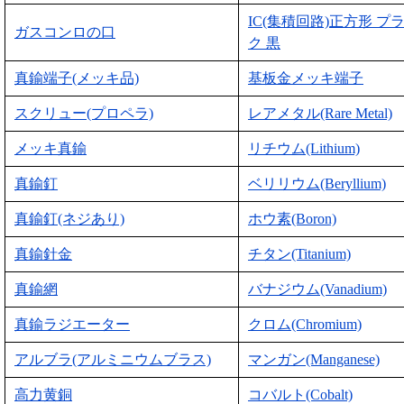
IC(集積回路)正方形 プ
ガスコンロの口
ク 黒
真鍮端子(メッキ品)
基板金メッキ端子
スクリュー(プロペラ)
レアメタル(Rare Metal)
メッキ真鍮
リチウム(Lithium)
真鍮釘
ベリリウム(Beryllium)
真鍮釘(ネジあり)
ホウ素(Boron)
真鍮針金
チタン(Titanium)
真鍮網
バナジウム(Vanadium)
真鍮ラジエーター
クロム(Chromium)
アルブラ(アルミニウムブラス)
マンガン(Manganese)
高力黄銅
コバルト(Cobalt)