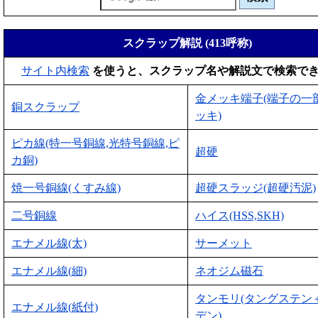
スクラップ解説 (413呼称)
サイト内検索
を使うと、スクラップ名や解説文で検索で
金メッキ端子(端子の一
銅スクラップ
ッキ)
ピカ線(特一号銅線,光特号銅線,ピ
超硬
カ銅)
焼一号銅線(くすみ線)
超硬スラッジ(超硬汚泥)
二号銅線
ハイス(HSS,SKH)
エナメル線(太)
サーメット
エナメル線(細)
ネオジム磁石
タンモリ(タングステン
エナメル線(紙付)
デン)