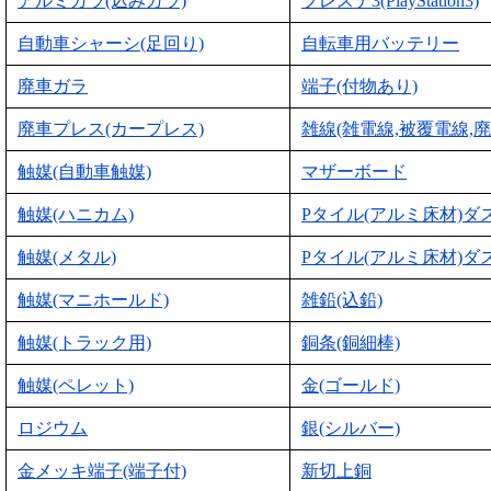
アルミガラ(込みガラ)
プレステ3(PlayStation3)
自動車シャーシ(足回り)
自転車用バッテリー
廃車ガラ
端子(付物あり)
廃車プレス(カープレス)
雑線(雑電線,被覆電線,廃
触媒(自動車触媒)
マザーボード
触媒(ハニカム)
Pタイル(アルミ床材)ダ
触媒(メタル)
Pタイル(アルミ床材)ダ
触媒(マニホールド)
雑鉛(込鉛)
触媒(トラック用)
銅条(銅細棒)
触媒(ペレット)
金(ゴールド)
ロジウム
銀(シルバー)
金メッキ端子(端子付)
新切上銅