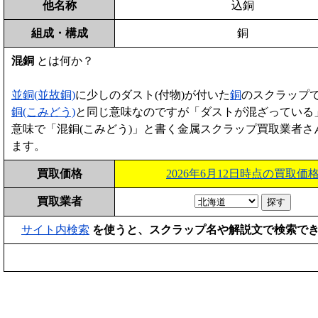
他名称
込銅
組成・構成
銅
混銅
とは何か？
並銅(並故銅)
に少しのダスト(付物)が付いた
銅
のスクラップ
銅(こみどう)
と同じ意味なのですが「ダストが混ざっている
意味で「混銅(こみどう)」と書く金属スクラップ買取業者さ
ます。
買取価格
2026年6月12日時点の買取価
買取業者
サイト内検索
を使うと、スクラップ名や解説文で検索で