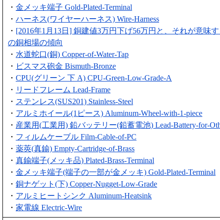
・
金メッキ端子 Gold-Plated-Terminal
・
ハーネス(ワイヤーハーネス) Wire-Harness
・
[2016年1月13日] 銅建値3万円下げ56万円と、それが意味す
の銅相場の傾向
・
水道蛇口(銅) Copper-of-Water-Tap
・
ビスマス砲金 Bismuth-Bronze
・
CPU(グリーン 下 A) CPU-Green-Low-Grade-A
・
リードフレーム Lead-Frame
・
ステンレス(SUS201) Stainless-Steel
・
アルミホイール(1ピース) Aluminum-Wheel-with-1-piece
・
産業用(工業用) 鉛バッテリー(鉛蓄電池) Lead-Battery-for-Oth
・
フィルムケーブル Film-Cable-of-PC
・
薬莢(真鍮) Empty-Cartridge-of-Brass
・
真鍮端子(メッキ品) Plated-Brass-Terminal
・
金メッキ端子(端子の一部が金メッキ) Gold-Plated-Terminal
・
銅ナゲット(下) Copper-Nugget-Low-Grade
・
アルミヒートシンク Aluminum-Heatsink
・
家電線 Electric-Wire