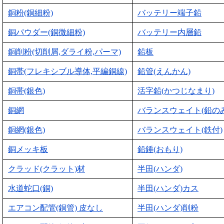
銅粉(銅細粉)
バッテリー端子鉛
銅パウダー(銅微細粉)
バッテリー内層鉛
銅削粉(切削屑,ダライ粉,パーマ)
鉛板
銅帯(フレキシブル導体,平編銅線)
鉛管(えんかん)
銅帯(銀色)
活字鉛(かつじなまり)
銅網
バランスウェイト(鉛のみ
銅網(銀色)
バランスウェイト(鉄付)
銅メッキ板
鉛錘(おもり)
クラッド(クラット)材
半田(ハンダ)
水道蛇口(銅)
半田(ハンダ)カス
エアコン配管(銅管) 皮なし
半田(ハンダ)削粉