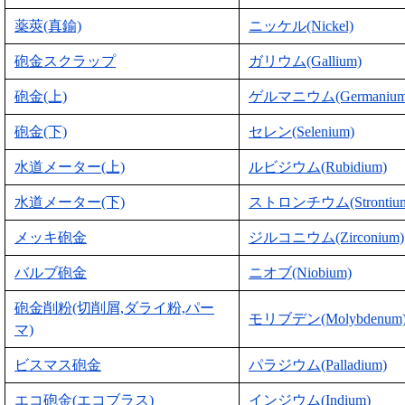
薬莢(真鍮)
ニッケル(Nickel)
砲金スクラップ
ガリウム(Gallium)
砲金(上)
ゲルマニウム(Germanium
砲金(下)
セレン(Selenium)
水道メーター(上)
ルビジウム(Rubidium)
水道メーター(下)
ストロンチウム(Strontiu
メッキ砲金
ジルコニウム(Zirconium)
バルブ砲金
ニオブ(Niobium)
砲金削粉(切削屑,ダライ粉,パー
モリブデン(Molybdenum
マ)
ビスマス砲金
パラジウム(Palladium)
エコ砲金(エコブラス)
インジウム(Indium)