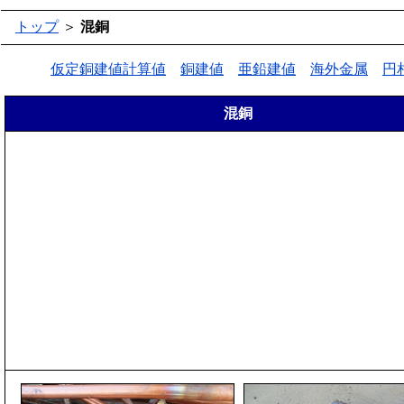
トップ
＞
混銅
仮定銅建値計算値
銅建値
亜鉛建値
海外金属
円
混銅