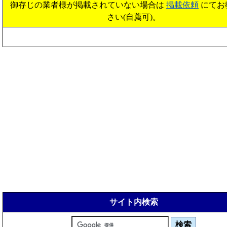
御存じの業者様が掲載されていない場合は
掲載依頼
にてお
さい(自薦可)。
サイト内検索