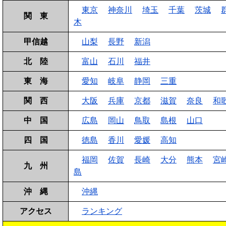
東京
神奈川
埼玉
千葉
茨城
関 東
木
甲信越
山梨
長野
新潟
北 陸
富山
石川
福井
東 海
愛知
岐阜
静岡
三重
関 西
大阪
兵庫
京都
滋賀
奈良
和
中 国
広島
岡山
鳥取
島根
山口
四 国
徳島
香川
愛媛
高知
福岡
佐賀
長崎
大分
熊本
宮
九 州
島
沖 縄
沖縄
アクセス
ランキング