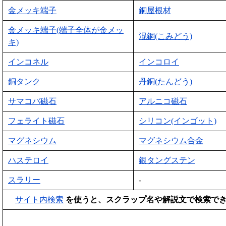
金メッキ端子
銅屋根材
金メッキ端子(端子全体が金メッ
混銅(こみどう)
キ)
インコネル
インコロイ
銅タンク
丹銅(たんどう)
サマコバ磁石
アルニコ磁石
フェライト磁石
シリコン(インゴット)
マグネシウム
マグネシウム合金
ハステロイ
銀タングステン
スラリー
-
サイト内検索
を使うと、スクラップ名や解説文で検索で