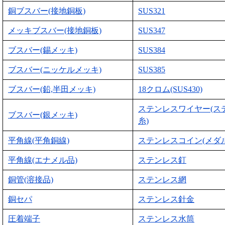
銅ブスバー(接地銅板)
SUS321
メッキブスバー(接地銅板)
SUS347
ブスバー(錫メッキ)
SUS384
ブスバー(ニッケルメッキ)
SUS385
ブスバー(鉛,半田メッキ)
18クロム(SUS430)
ステンレスワイヤー(ス
ブスバー(銀メッキ)
糸)
平角線(平角銅線)
ステンレスコイン(メダル
平角線(エナメル品)
ステンレス釘
銅管(溶接品)
ステンレス網
銅セパ
ステンレス針金
圧着端子
ステンレス水筒