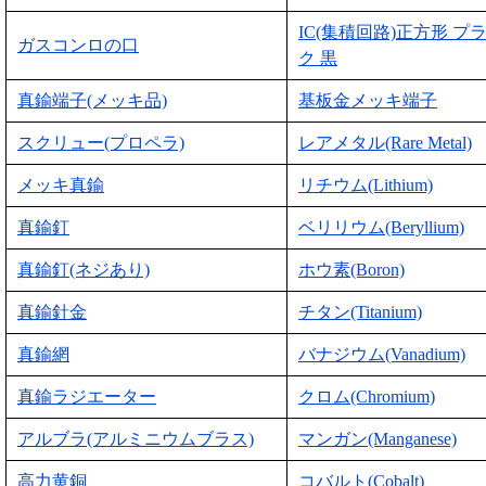
IC(集積回路)正方形 プ
ガスコンロの口
ク 黒
真鍮端子(メッキ品)
基板金メッキ端子
スクリュー(プロペラ)
レアメタル(Rare Metal)
メッキ真鍮
リチウム(Lithium)
真鍮釘
ベリリウム(Beryllium)
真鍮釘(ネジあり)
ホウ素(Boron)
真鍮針金
チタン(Titanium)
真鍮網
バナジウム(Vanadium)
真鍮ラジエーター
クロム(Chromium)
アルブラ(アルミニウムブラス)
マンガン(Manganese)
高力黄銅
コバルト(Cobalt)