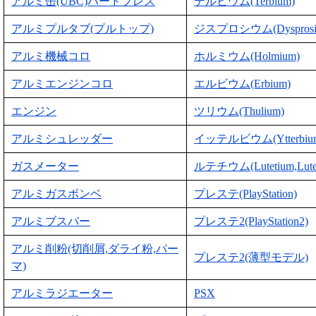
アルミ缶(UBC)ハードプレス
テルビウム(Terbium)
アルミプルタブ(プルトップ)
ジスプロシウム(Dysprosi
アルミ機械コロ
ホルミウム(Holmium)
アルミエンジンコロ
エルビウム(Erbium)
エンジン
ツリウム(Thulium)
アルミシュレッダー
イッテルビウム(Ytterbiu
ガスメーター
ルテチウム(Lutetium,Lute
アルミガスボンベ
プレステ(PlayStation)
アルミブスバー
プレステ2(PlayStation2)
アルミ削粉(切削屑,ダライ粉,パー
プレステ2(薄型モデル)
マ)
アルミラジエーター
PSX