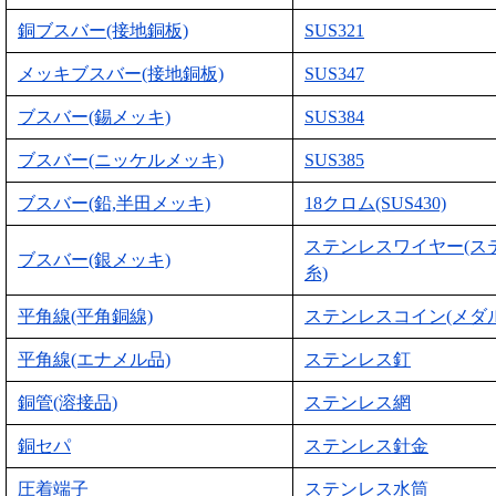
銅ブスバー(接地銅板)
SUS321
メッキブスバー(接地銅板)
SUS347
ブスバー(錫メッキ)
SUS384
ブスバー(ニッケルメッキ)
SUS385
ブスバー(鉛,半田メッキ)
18クロム(SUS430)
ステンレスワイヤー(ス
ブスバー(銀メッキ)
糸)
平角線(平角銅線)
ステンレスコイン(メダル
平角線(エナメル品)
ステンレス釘
銅管(溶接品)
ステンレス網
銅セパ
ステンレス針金
圧着端子
ステンレス水筒