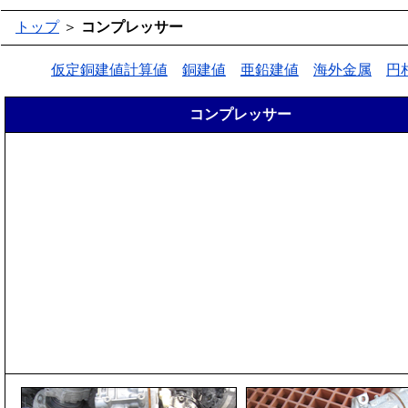
トップ
＞
コンプレッサー
仮定銅建値計算値
銅建値
亜鉛建値
海外金属
円
コンプレッサー