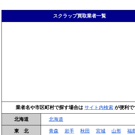
スクラップ買取業者一覧
業者名や市区町村で探す場合は
サイト内検索
が便利で
北海道
北海道
東 北
青森
岩手
秋田
宮城
山形
福