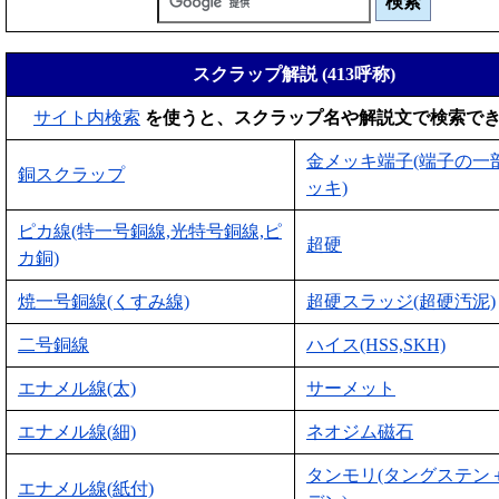
スクラップ解説 (413呼称)
サイト内検索
を使うと、スクラップ名や解説文で検索で
金メッキ端子(端子の一
銅スクラップ
ッキ)
ピカ線(特一号銅線,光特号銅線,ピ
超硬
カ銅)
焼一号銅線(くすみ線)
超硬スラッジ(超硬汚泥)
二号銅線
ハイス(HSS,SKH)
エナメル線(太)
サーメット
エナメル線(細)
ネオジム磁石
タンモリ(タングステン
エナメル線(紙付)