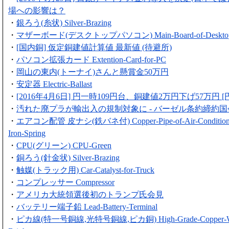
場への影響は？
・
銀ろう(糸状) Silver-Brazing
・
マザーボード(デスクトップパソコン) Main-Board-of-Deskto
・
[国内銅] 仮定銅建値計算値 最新値 (待避所)
・
パソコン拡張カード Extention-Card-for-PC
・
岡山の東内(トーナイ)さんと懸賞金50万円
・
安定器 Electric-Ballast
・
[2016年4月6日] 円一時109円台、銅建値2万円下げ57万円 
・
汚れた廃プラが輸出入の規制対象に - バーゼル条約締約国
・
エアコン配管 皮ナシ(鉄バネ付) Copper-Pipe-of-Air-Conditioner
Iron-Spring
・
CPU(グリーン) CPU-Green
・
銅ろう(針金状) Silver-Brazing
・
触媒(トラック用) Car-Catalyst-for-Truck
・
コンプレッサー Compressor
・
アメリカ大統領選後初のトランプ氏会見
・
バッテリー端子鉛 Lead-Battery-Terminal
・
ピカ線(特一号銅線,光特号銅線,ピカ銅) High-Grade-Copper-Wir