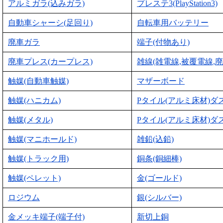
アルミガラ(込みガラ)
プレステ3(PlayStation3)
自動車シャーシ(足回り)
自転車用バッテリー
廃車ガラ
端子(付物あり)
廃車プレス(カープレス)
雑線(雑電線,被覆電線,廃
触媒(自動車触媒)
マザーボード
触媒(ハニカム)
Pタイル(アルミ床材)ダ
触媒(メタル)
Pタイル(アルミ床材)ダ
触媒(マニホールド)
雑鉛(込鉛)
触媒(トラック用)
銅条(銅細棒)
触媒(ペレット)
金(ゴールド)
ロジウム
銀(シルバー)
金メッキ端子(端子付)
新切上銅