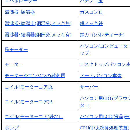
エバポレーター
パチンコ玉
湯沸器･給湯器
ガスコンロ
湯沸器･給湯器(銅部分,メッキ無)
銅メッキ鉄
湯沸器･給湯器(銅部分,メッキ有)
鉄カゴ(パレティーナ)
パソコン(コンピュータ
黒モーター
ップ
モーター
デスクトップパソコン
モーターやエンジンの雑多屑
ノートパソコン本体
コイル(モーターコア)A
サーバー
パソコン用CRT(ブラウ
コイル(モーターコア)B
ター
コイル(モーターコア)鉄なし
パソコン用LCD(液晶)
ポンプ
CPU(中央演算処理装置)