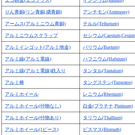
エコ砲金(エコブラス)
インジウム(Indium)
りん青銅(リン青銅,燐青銅)
アンチモン(Antimony)
アームス(アルミニウム青銅)
テルル(Tellurium)
アルミニウムスクラップ
セシウム(Caesium,Cesium
アルミインゴット(アルミ地金)
バリウム(Barium)
アルミ線(アルミ電線)
ハフニウム(Hafnium)
アルミ線(アルミ電線)鉄入り
タンタル(Tantalum)
アルミ棒
タングステン(Tungsten)
アルミホイール
レニウム(Rhenium)
アルミホイール(付物なし)
白金(プラチナ,Platinum)
アルミホイール(付物あり)
タリウム(Thallium)
アルミホイール(1ピース)
ビスマス(Bismuth)