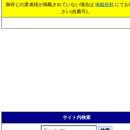
御存じの業者様が掲載されていない場合は
掲載依頼
にてお
さい(自薦可)。
サイト内検索