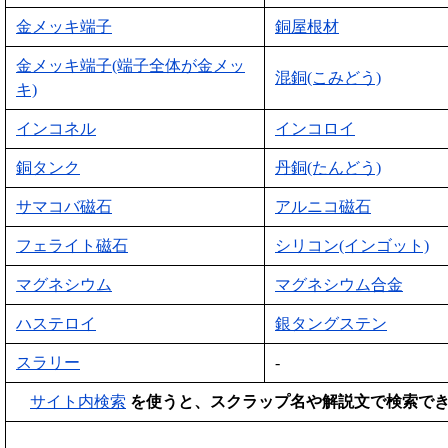
金メッキ端子
銅屋根材
金メッキ端子(端子全体が金メッ
混銅(こみどう)
キ)
インコネル
インコロイ
銅タンク
丹銅(たんどう)
サマコバ磁石
アルニコ磁石
フェライト磁石
シリコン(インゴット)
マグネシウム
マグネシウム合金
ハステロイ
銀タングステン
スラリー
-
サイト内検索
を使うと、スクラップ名や解説文で検索で