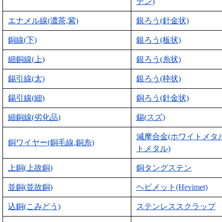
デン)
エナメル線(濃茶,紫)
銀ろう(針金状)
銅線(下)
銀ろう(板状)
細銅線(上)
銀ろう(糸状)
錫引線(太)
銀ろう(枠状)
錫引線(細)
銅ろう(針金状)
細銅線(劣化品)
錫(スズ)
減摩合金(ホワイトメタ
銅ワイヤー(銅毛線,銅糸)
トメタル)
上銅(上故銅)
銅タングステン
並銅(並故銅)
ヘビメット(Hevimet)
込銅(こみどう)
ステンレススクラップ