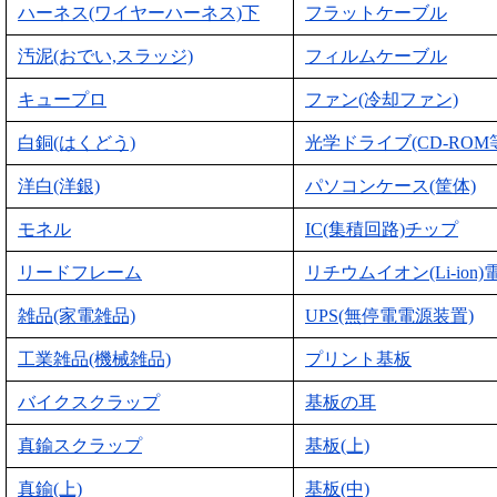
ハーネス(ワイヤーハーネス)下
フラットケーブル
汚泥(おでい,スラッジ)
フィルムケーブル
キュープロ
ファン(冷却ファン)
白銅(はくどう)
光学ドライブ(CD-ROM
洋白(洋銀)
パソコンケース(筐体)
モネル
IC(集積回路)チップ
リードフレーム
リチウムイオン(Li-ion)
雑品(家電雑品)
UPS(無停電電源装置)
工業雑品(機械雑品)
プリント基板
バイクスクラップ
基板の耳
真鍮スクラップ
基板(上)
真鍮(上)
基板(中)