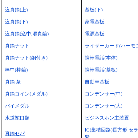
込真鍮(上)
基板(下)
込真鍮(下)
家電基板
込真鍮(込中,混真鍮)
電源基板
真鍮ナット
ライザーカード(ハーモ
真鍮ナット(銅付き)
携帯電話(本体)
棒中(棒鍮)
携帯電話(基板)
真鍮 条
自動車基板
真鍮コイン(メダル)
コンデンサー(中)
バイメダル
コンデンサー(大)
水道蛇口類
ビジネスホン主装置
IC(集積回路)長方形 セ
真鍮セパ
紫