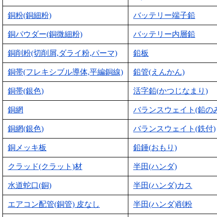
銅粉(銅細粉)
バッテリー端子鉛
銅パウダー(銅微細粉)
バッテリー内層鉛
銅削粉(切削屑,ダライ粉,パーマ)
鉛板
銅帯(フレキシブル導体,平編銅線)
鉛管(えんかん)
銅帯(銀色)
活字鉛(かつじなまり)
銅網
バランスウェイト(鉛のみ
銅網(銀色)
バランスウェイト(鉄付)
銅メッキ板
鉛錘(おもり)
クラッド(クラット)材
半田(ハンダ)
水道蛇口(銅)
半田(ハンダ)カス
エアコン配管(銅管) 皮なし
半田(ハンダ)削粉