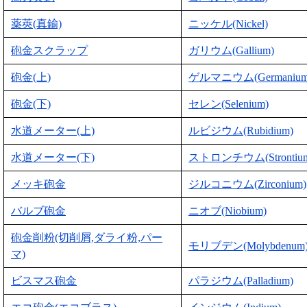
薬莢(真鍮)
ニッケル(Nickel)
砲金スクラップ
ガリウム(Gallium)
砲金(上)
ゲルマニウム(Germanium
砲金(下)
セレン(Selenium)
水道メーター(上)
ルビジウム(Rubidium)
水道メーター(下)
ストロンチウム(Strontiu
メッキ砲金
ジルコニウム(Zirconium)
バルブ砲金
ニオブ(Niobium)
砲金削粉(切削屑,ダライ粉,パー
モリブデン(Molybdenum
マ)
ビスマス砲金
パラジウム(Palladium)