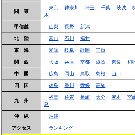
東京
神奈川
埼玉
千葉
茨城
関 東
木
甲信越
山梨
長野
新潟
北 陸
富山
石川
福井
東 海
愛知
岐阜
静岡
三重
関 西
大阪
兵庫
京都
滋賀
奈良
和
中 国
広島
岡山
鳥取
島根
山口
四 国
徳島
香川
愛媛
高知
福岡
佐賀
長崎
大分
熊本
宮
九 州
島
沖 縄
沖縄
アクセス
ランキング