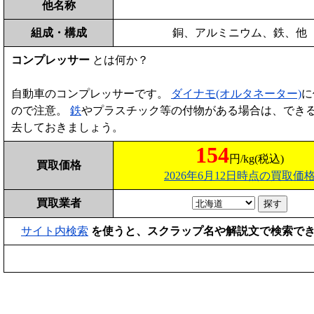
他名称
組成・構成
銅、アルミニウム、鉄、他
コンプレッサー
とは何か？
自動車のコンプレッサーです。
ダイナモ(オルタネーター)
に
ので注意。
鉄
やプラスチック等の付物がある場合は、でき
去しておきましょう。
154
円/kg(税込)
買取価格
2026年6月12日時点の買取価
買取業者
サイト内検索
を使うと、スクラップ名や解説文で検索で