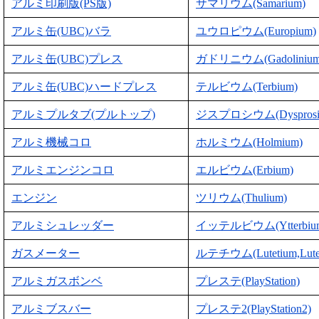
アルミ印刷版(PS版)
サマリウム(Samarium)
アルミ缶(UBC)バラ
ユウロピウム(Europium)
アルミ缶(UBC)プレス
ガドリニウム(Gadolinium
アルミ缶(UBC)ハードプレス
テルビウム(Terbium)
アルミプルタブ(プルトップ)
ジスプロシウム(Dysprosi
アルミ機械コロ
ホルミウム(Holmium)
アルミエンジンコロ
エルビウム(Erbium)
エンジン
ツリウム(Thulium)
アルミシュレッダー
イッテルビウム(Ytterbiu
ガスメーター
ルテチウム(Lutetium,Lute
アルミガスボンベ
プレステ(PlayStation)
アルミブスバー
プレステ2(PlayStation2)