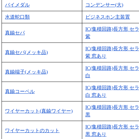
バイメダル
コンデンサー(大)
水道蛇口類
ビジネスホン主装置
IC(集積回路)長方形 セ
真鍮セパ
紫
IC(集積回路)長方形 セ
真鍮セパ(メッキ品)
紫 窓あり
IC(集積回路)長方形 セ
真鍮端子(メッキ品)
白
IC(集積回路)長方形 セ
真鍮コーペル
白 窓あり
IC(集積回路)長方形 セ
ワイヤーカット(真鍮ワイヤー)
黒
IC(集積回路)長方形 セ
ワイヤーカットのカット
黒 窓あり