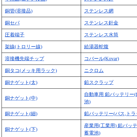
銅管(溶接品)
ステンレス網
銅セパ
ステンレス針金
圧着端子
ステンレス水筒
架線(トロリー線)
給湯器蛇腹
溶接機先端チップ
コバール(Kovar)
銅タコ(メッキ用ラック)
ニクロム
銅ナゲット(太)
鉛スクラップ
自動車用 鉛バッテリー
銅ナゲット(中)
池)
銅ナゲット(細)
鉛バッテリー(バス,トラ
産業用(工業用) 鉛バッ
銅ナゲット(下)
蓄電池)