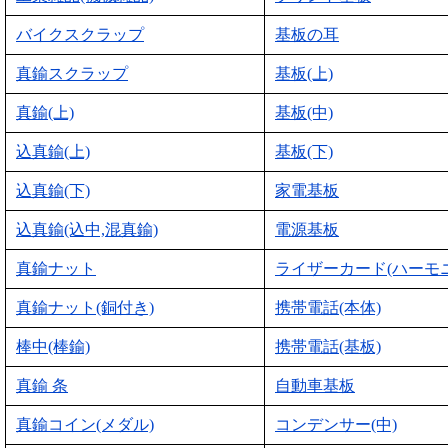
バイクスクラップ
基板の耳
真鍮スクラップ
基板(上)
真鍮(上)
基板(中)
込真鍮(上)
基板(下)
込真鍮(下)
家電基板
込真鍮(込中,混真鍮)
電源基板
真鍮ナット
ライザーカード(ハーモ
真鍮ナット(銅付き)
携帯電話(本体)
棒中(棒鍮)
携帯電話(基板)
真鍮 条
自動車基板
真鍮コイン(メダル)
コンデンサー(中)