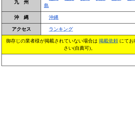
九 州
島
沖 縄
沖縄
アクセス
ランキング
御存じの業者様が掲載されていない場合は
掲載依頼
にてお
さい(自薦可)。