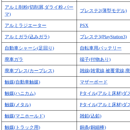
アルミ削粉(切削屑,ダライ粉,パー
プレステ2(薄型モデル)
マ)
アルミラジエーター
PSX
アルミガラ(込みガラ)
プレステ3(PlayStation3)
自動車シャーシ(足回り)
自転車用バッテリー
廃車ガラ
端子(付物あり)
廃車プレス(カープレス)
雑線(雑電線,被覆電線,廃
触媒(自動車触媒)
マザーボード
触媒(ハニカム)
Pタイル(アルミ床材)ダ
触媒(メタル)
Pタイル(アルミ床材)ダ
触媒(マニホールド)
雑鉛(込鉛)
触媒(トラック用)
銅条(銅細棒)