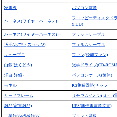
家電線
パソコン電源
フロッピーディスクド
ハーネス(ワイヤーハーネス)
(FDD)
ハーネス(ワイヤーハーネス)下
フラットケーブル
汚泥(おでい,スラッジ)
フィルムケーブル
キュープロ
ファン(冷却ファン)
白銅(はくどう)
光学ドライブ(CD-ROM
洋白(洋銀)
パソコンケース(筐体)
モネル
IC(集積回路)チップ
リードフレーム
リチウムイオン(Li-ion)
雑品(家電雑品)
UPS(無停電電源装置)
工業雑品(機械雑品)
プリント基板