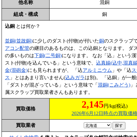
他名称
混銅
組成・構成
銅
込銅
とは何か？
並銅(並故銅)
に少しのダスト(付物)が付いた
銅
のスクラップ
アコン配管
の継目のあるものは、この込銅となります。 ダス
の多いものは
下銅(二号銅)
になります。 なお「込」という
スト(付物)を込んでいる」という意味で、
込真鍮(込中,混真鍮
金(混砲金)
にも見られますが、 「込
アルミニウム
」や「込
ス
ス
」とはあまり言いません(
込みガラ
は別)。 「込銅」が一
「ダストが混ざっている」という意味で「
混銅(こみどう)
」
属スクラップ買取業者さんもあります。
2,145
円/kg(税込)
買取価格
2026年6月12日時点の買取価
買取業者