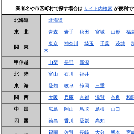
業者名や市区町村で探す場合は
サイト内検索
が便利で
北海道
北海道
東 北
青森
岩手
秋田
宮城
山形
福
東京
神奈川
埼玉
千葉
茨城
関 東
木
甲信越
山梨
長野
新潟
北 陸
富山
石川
福井
東 海
愛知
岐阜
静岡
三重
関 西
大阪
兵庫
京都
滋賀
奈良
和
中 国
広島
岡山
鳥取
島根
山口
四 国
徳島
香川
愛媛
高知
福岡
佐賀
長崎
大分
熊本
宮