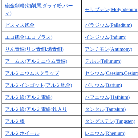
砲金削粉(切削屑,ダライ粉,パー
モリブデン(Molybdenum
マ)
ビスマス砲金
パラジウム(Palladium)
エコ砲金(エコブラス)
インジウム(Indium)
りん青銅(リン青銅,燐青銅)
アンチモン(Antimony)
アームス(アルミニウム青銅)
テルル(Tellurium)
アルミニウムスクラップ
セシウム(Caesium,Cesium
アルミインゴット(アルミ地金)
バリウム(Barium)
アルミ線(アルミ電線)
ハフニウム(Hafnium)
アルミ線(アルミ電線)鉄入り
タンタル(Tantalum)
アルミ棒
タングステン(Tungsten)
アルミホイール
レニウム(Rhenium)