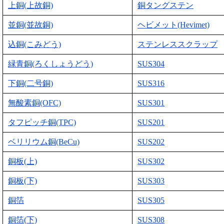
上銅(上故銅)
銅タングステン
並銅(並故銅)
ヘビメット(Hevimet)
込銅(こみどう)
ステンレススクラップ
緑青銅(ろくしょうどう)
SUS304
下銅(二号銅)
SUS316
無酸素銅(OFC)
SUS301
タフピッチ銅(TPC)
SUS201
ベリリウム銅(BeCu)
SUS202
銅板(上)
SUS302
銅板(下)
SUS303
銅箔
SUS305
銅箔(下)
SUS308