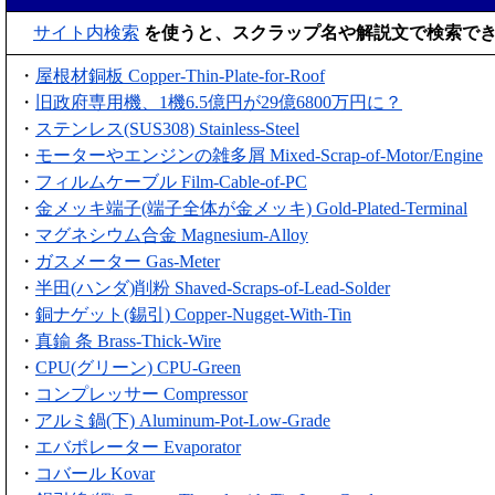
サイト内検索
を使うと、スクラップ名や解説文で検索で
・
屋根材銅板 Copper-Thin-Plate-for-Roof
・
旧政府専用機、1機6.5億円が29億6800万円に？
・
ステンレス(SUS308) Stainless-Steel
・
モーターやエンジンの雑多屑 Mixed-Scrap-of-Motor/Engine
・
フィルムケーブル Film-Cable-of-PC
・
金メッキ端子(端子全体が金メッキ) Gold-Plated-Terminal
・
マグネシウム合金 Magnesium-Alloy
・
ガスメーター Gas-Meter
・
半田(ハンダ)削粉 Shaved-Scraps-of-Lead-Solder
・
銅ナゲット(錫引) Copper-Nugget-With-Tin
・
真鍮 条 Brass-Thick-Wire
・
CPU(グリーン) CPU-Green
・
コンプレッサー Compressor
・
アルミ鍋(下) Aluminum-Pot-Low-Grade
・
エバポレーター Evaporator
・
コバール Kovar