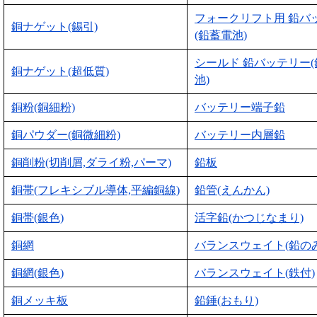
フォークリフト用 鉛バ
銅ナゲット(錫引)
(鉛蓄電池)
シールド 鉛バッテリー
銅ナゲット(超低質)
池)
銅粉(銅細粉)
バッテリー端子鉛
銅パウダー(銅微細粉)
バッテリー内層鉛
銅削粉(切削屑,ダライ粉,パーマ)
鉛板
銅帯(フレキシブル導体,平編銅線)
鉛管(えんかん)
銅帯(銀色)
活字鉛(かつじなまり)
銅網
バランスウェイト(鉛のみ
銅網(銀色)
バランスウェイト(鉄付)
銅メッキ板
鉛錘(おもり)