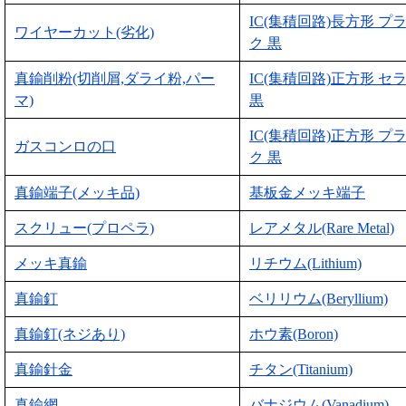
IC(集積回路)長方形 プ
ワイヤーカット(劣化)
ク 黒
真鍮削粉(切削屑,ダライ粉,パー
IC(集積回路)正方形 セ
マ)
黒
IC(集積回路)正方形 プ
ガスコンロの口
ク 黒
真鍮端子(メッキ品)
基板金メッキ端子
スクリュー(プロペラ)
レアメタル(Rare Metal)
メッキ真鍮
リチウム(Lithium)
真鍮釘
ベリリウム(Beryllium)
真鍮釘(ネジあり)
ホウ素(Boron)
真鍮針金
チタン(Titanium)
真鍮網
バナジウム(Vanadium)