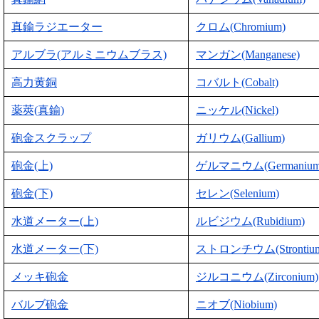
真鍮ラジエーター
クロム(Chromium)
アルブラ(アルミニウムブラス)
マンガン(Manganese)
高力黄銅
コバルト(Cobalt)
薬莢(真鍮)
ニッケル(Nickel)
砲金スクラップ
ガリウム(Gallium)
砲金(上)
ゲルマニウム(Germanium
砲金(下)
セレン(Selenium)
水道メーター(上)
ルビジウム(Rubidium)
水道メーター(下)
ストロンチウム(Strontiu
メッキ砲金
ジルコニウム(Zirconium)
バルブ砲金
ニオブ(Niobium)