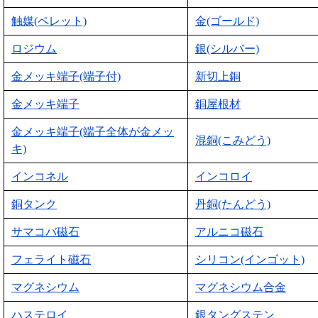
触媒(ペレット)
金(ゴールド)
ロジウム
銀(シルバー)
金メッキ端子(端子付)
新切上銅
金メッキ端子
銅屋根材
金メッキ端子(端子全体が金メッ
混銅(こみどう)
キ)
インコネル
インコロイ
銅タンク
丹銅(たんどう)
サマコバ磁石
アルニコ磁石
フェライト磁石
シリコン(インゴット)
マグネシウム
マグネシウム合金
ハステロイ
銀タングステン