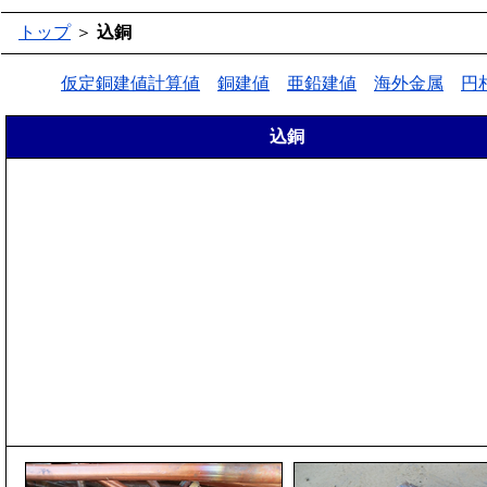
トップ
＞
込銅
仮定銅建値計算値
銅建値
亜鉛建値
海外金属
円
込銅