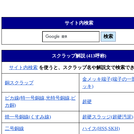
サイト内検索
スクラップ解説 (413呼称)
サイト内検索
を使うと、スクラップ名や解説文で検索で
金メッキ端子(端子の一
銅スクラップ
ッキ)
ピカ線(特一号銅線,光特号銅線,ピ
超硬
カ銅)
焼一号銅線(くすみ線)
超硬スラッジ(超硬汚泥)
二号銅線
ハイス(HSS,SKH)