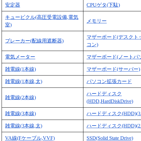
安定器
CPUゲタ(下駄)
キュービクル(高圧受電設備,電気
メモリー
室)
マザーボード(デスクト
ブレーカー(配線用遮断器)
コン)
電気メーター
マザーボード(ノートパ
雑電線(1本線)
マザーボード(サーバー)
雑電線(1本線,太)
パソコン拡張カード
ハードディスク
雑電線(2本線)
(HDD,HardDiskDrive)
雑電線(3本線)
ハードディスク(HDD)(3
雑電線(3本線,太)
ハードディスク(HDD)(2
VA線(Fケーブル,VVF)
SSD(Solid State Drive)