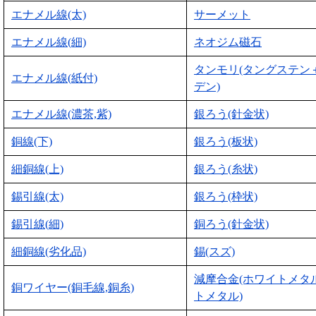
エナメル線(太)
サーメット
エナメル線(細)
ネオジム磁石
タンモリ(タングステン
エナメル線(紙付)
デン)
エナメル線(濃茶,紫)
銀ろう(針金状)
銅線(下)
銀ろう(板状)
細銅線(上)
銀ろう(糸状)
錫引線(太)
銀ろう(枠状)
錫引線(細)
銅ろう(針金状)
細銅線(劣化品)
錫(スズ)
減摩合金(ホワイトメタ
銅ワイヤー(銅毛線,銅糸)
トメタル)