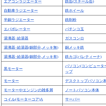
エアコンラジエーター
鉄缶(スチール缶)
自動車ラジエーター
鉄ホイール
半銅ラジエーター
鉄削粉
エバポレーター
パチンコ玉
湯沸器･給湯器
ガスコンロ
湯沸器･給湯器(銅部分,メッキ無)
銅メッキ鉄
湯沸器･給湯器(銅部分,メッキ有)
鉄カゴ(パレティーナ)
パソコン(コンピュータ
黒モーター
ップ
モーター
デスクトップパソコン
モーターやエンジンの雑多屑
ノートパソコン本体
コイル(モーターコア)A
サーバー