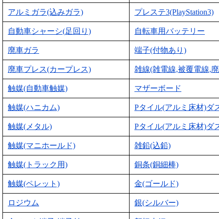
アルミガラ(込みガラ)
プレステ3(PlayStation3)
自動車シャーシ(足回り)
自転車用バッテリー
廃車ガラ
端子(付物あり)
廃車プレス(カープレス)
雑線(雑電線,被覆電線,廃
触媒(自動車触媒)
マザーボード
触媒(ハニカム)
Pタイル(アルミ床材)ダ
触媒(メタル)
Pタイル(アルミ床材)ダ
触媒(マニホールド)
雑鉛(込鉛)
触媒(トラック用)
銅条(銅細棒)
触媒(ペレット)
金(ゴールド)
ロジウム
銀(シルバー)