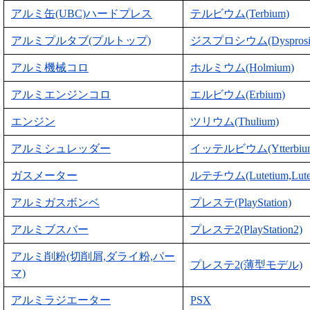
アルミ缶(UBC)ハードプレス
テルビウム(Terbium)
アルミプルタブ(プルトップ)
ジスプロシウム(Dysprosi
アルミ機械コロ
ホルミウム(Holmium)
アルミエンジンコロ
エルビウム(Erbium)
エンジン
ツリウム(Thulium)
アルミシュレッダー
イッテルビウム(Ytterbiu
ガスメーター
ルテチウム(Lutetium,Lute
アルミガスボンベ
プレステ(PlayStation)
アルミブスバー
プレステ2(PlayStation2)
アルミ削粉(切削屑,ダライ粉,パー
プレステ2(薄型モデル)
マ)
アルミラジエーター
PSX