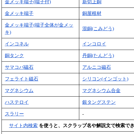
金メッキ端子(端子付)
新切上銅
金メッキ端子
銅屋根材
金メッキ端子(端子全体が金メッ
混銅(こみどう)
キ)
インコネル
インコロイ
銅タンク
丹銅(たんどう)
サマコバ磁石
アルニコ磁石
フェライト磁石
シリコン(インゴット)
マグネシウム
マグネシウム合金
ハステロイ
銀タングステン
スラリー
-
サイト内検索
を使うと、スクラップ名や解説文で検索で