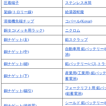
圧着端子
ステンレス水筒
架線(トロリー線)
給湯器蛇腹
溶接機先端チップ
コバール(Kovar)
銅タコ(メッキ用ラック)
ニクロム
銅ナゲット(太)
鉛スクラップ
自動車用 鉛バッテリー
銅ナゲット(中)
池)
銅ナゲット(細)
鉛バッテリー(バス,トラ
産業用(工業用) 鉛バッ
銅ナゲット(下)
蓄電池)
フォークリフト用 鉛バ
銅ナゲット(錫引)
(鉛蓄電池)
シールド 鉛バッテリー
銅ナゲット(超低質)