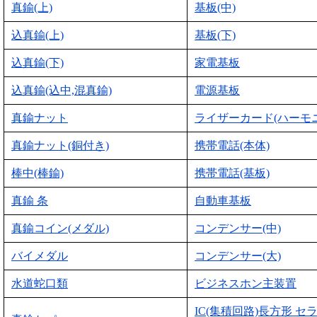
真鍮(上)
基板(中)
込真鍮(上)
基板(下)
込真鍮(下)
家電基板
込真鍮(込中,混真鍮)
電源基板
真鍮ナット
ライザーカード(ハーモ
真鍮ナット(銅付き)
携帯電話(本体)
棒中(棒鍮)
携帯電話(基板)
真鍮 条
自動車基板
真鍮コイン(メダル)
コンデンサー(中)
バイメダル
コンデンサー(大)
水道蛇口類
ビジネスホン主装置
IC(集積回路)長方形 セ