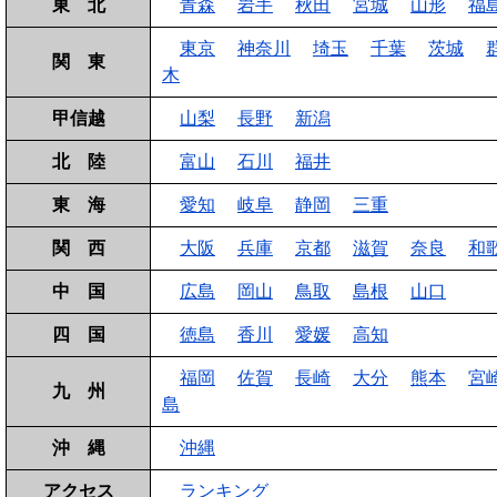
東 北
青森
岩手
秋田
宮城
山形
福
東京
神奈川
埼玉
千葉
茨城
関 東
木
甲信越
山梨
長野
新潟
北 陸
富山
石川
福井
東 海
愛知
岐阜
静岡
三重
関 西
大阪
兵庫
京都
滋賀
奈良
和
中 国
広島
岡山
鳥取
島根
山口
四 国
徳島
香川
愛媛
高知
福岡
佐賀
長崎
大分
熊本
宮
九 州
島
沖 縄
沖縄
アクセス
ランキング