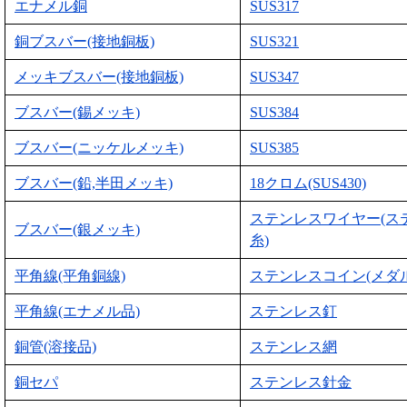
エナメル銅
SUS317
銅ブスバー(接地銅板)
SUS321
メッキブスバー(接地銅板)
SUS347
ブスバー(錫メッキ)
SUS384
ブスバー(ニッケルメッキ)
SUS385
ブスバー(鉛,半田メッキ)
18クロム(SUS430)
ステンレスワイヤー(ス
ブスバー(銀メッキ)
糸)
平角線(平角銅線)
ステンレスコイン(メダル
平角線(エナメル品)
ステンレス釘
銅管(溶接品)
ステンレス網
銅セパ
ステンレス針金