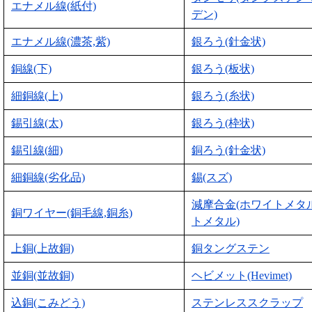
エナメル線(紙付)
デン)
エナメル線(濃茶,紫)
銀ろう(針金状)
銅線(下)
銀ろう(板状)
細銅線(上)
銀ろう(糸状)
錫引線(太)
銀ろう(枠状)
錫引線(細)
銅ろう(針金状)
細銅線(劣化品)
錫(スズ)
減摩合金(ホワイトメタ
銅ワイヤー(銅毛線,銅糸)
トメタル)
上銅(上故銅)
銅タングステン
並銅(並故銅)
ヘビメット(Hevimet)
込銅(こみどう)
ステンレススクラップ