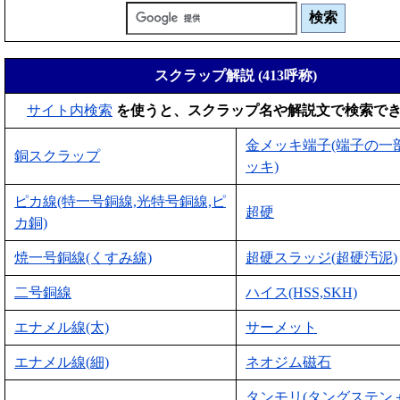
スクラップ解説 (413呼称)
サイト内検索
を使うと、スクラップ名や解説文で検索で
金メッキ端子(端子の一
銅スクラップ
ッキ)
ピカ線(特一号銅線,光特号銅線,ピ
超硬
カ銅)
焼一号銅線(くすみ線)
超硬スラッジ(超硬汚泥)
二号銅線
ハイス(HSS,SKH)
エナメル線(太)
サーメット
エナメル線(細)
ネオジム磁石
タンモリ(タングステン