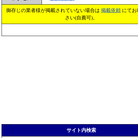
御存じの業者様が掲載されていない場合は
掲載依頼
にてお
さい(自薦可)。
サイト内検索