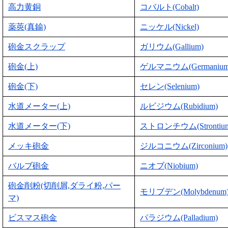
高力黄銅
コバルト(Cobalt)
薬莢(真鍮)
ニッケル(Nickel)
砲金スクラップ
ガリウム(Gallium)
砲金(上)
ゲルマニウム(Germanium
砲金(下)
セレン(Selenium)
水道メーター(上)
ルビジウム(Rubidium)
水道メーター(下)
ストロンチウム(Strontiu
メッキ砲金
ジルコニウム(Zirconium)
バルブ砲金
ニオブ(Niobium)
砲金削粉(切削屑,ダライ粉,パー
モリブデン(Molybdenum
マ)
ビスマス砲金
パラジウム(Palladium)