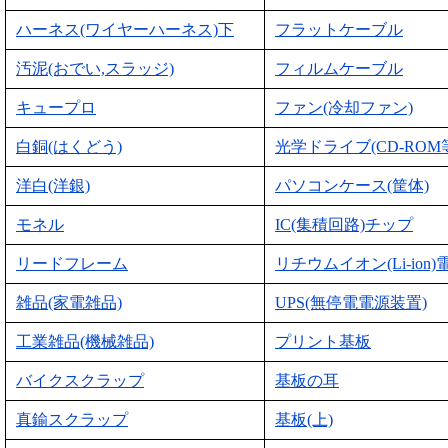
ハーネス(ワイヤーハーネス)下
フラットケーブル
汚泥(おでい,スラッジ)
フィルムケーブル
キュープロ
ファン(冷却ファン)
白銅(はくどう)
光学ドライブ(CD-ROM
洋白(洋銀)
パソコンケース(筐体)
モネル
IC(集積回路)チップ
リードフレーム
リチウムイオン(Li-ion)
雑品(家電雑品)
UPS(無停電電源装置)
工業雑品(機械雑品)
プリント基板
バイクスクラップ
基板の耳
真鍮スクラップ
基板(上)