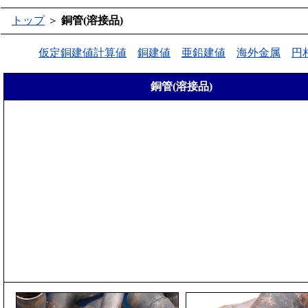
トップ
＞
銅管(溶接品)
仮定銅建値計算値
銅建値
亜鉛建値
海外金属
円
銅管(溶接品)