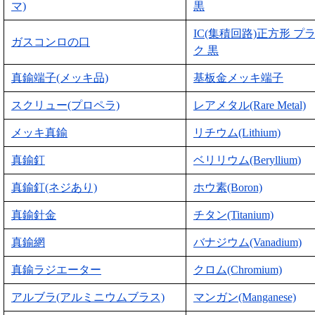
マ)
黒
IC(集積回路)正方形 プ
ガスコンロの口
ク 黒
真鍮端子(メッキ品)
基板金メッキ端子
スクリュー(プロペラ)
レアメタル(Rare Metal)
メッキ真鍮
リチウム(Lithium)
真鍮釘
ベリリウム(Beryllium)
真鍮釘(ネジあり)
ホウ素(Boron)
真鍮針金
チタン(Titanium)
真鍮網
バナジウム(Vanadium)
真鍮ラジエーター
クロム(Chromium)
アルブラ(アルミニウムブラス)
マンガン(Manganese)