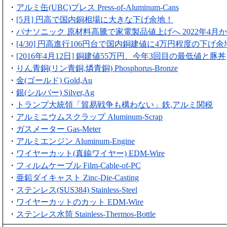
・
アルミ缶(UBC)プレス Press-of-Aluminum-Cans
・
[5月] 円高で国内銅相場に大きな下げ余地！
・
パナソニック 原材料高騰で家電製品値上げへ 2022年4月
・
[4/30] 円高進行106円台で国内銅建値に4万円程度の下げ余
・
[2016年4月12日] 銅建値55万円、今年3回目の最低値と豚丼
・
りん青銅(リン青銅,燐青銅) Phosphorus-Bronze
・
金(ゴールド) Gold,Au
・
銀(シルバー) Silver,Ag
・
トランプ大統領「貿易戦争も構わない」鉄,アルミ関税
・
アルミニウムスクラップ Aluminum-Scrap
・
ガスメーター Gas-Meter
・
アルミエンジン Aluminum-Engine
・
ワイヤーカット(真鍮ワイヤー) EDM-Wire
・
フィルムケーブル Film-Cable-of-PC
・
亜鉛ダイキャスト Zinc-Die-Casting
・
ステンレス(SUS384) Stainless-Steel
・
ワイヤーカットのカット EDM-Wire
・
ステンレス水筒 Stainless-Thermos-Bottle