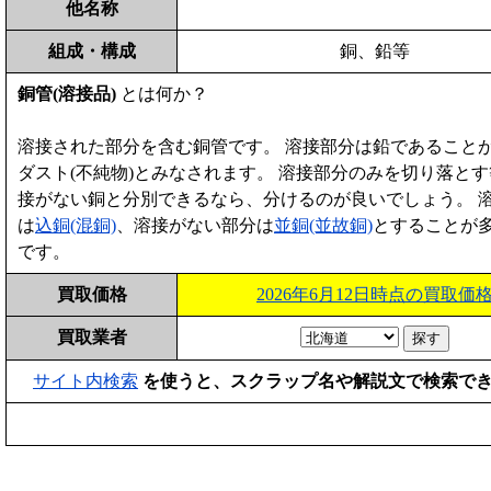
他名称
組成・構成
銅、鉛等
銅管(溶接品)
とは何か？
溶接された部分を含む銅管です。 溶接部分は鉛であること
ダスト(不純物)とみなされます。 溶接部分のみを切り落と
接がない銅と分別できるなら、分けるのが良いでしょう。 
は
込銅(混銅)
、溶接がない部分は
並銅(並故銅)
とすることが
です。
買取価格
2026年6月12日時点の買取価
買取業者
サイト内検索
を使うと、スクラップ名や解説文で検索で