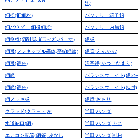
池)
銅粉(銅細粉)
バッテリー端子鉛
銅パウダー(銅微細粉)
バッテリー内層鉛
銅削粉(切削屑,ダライ粉,パーマ)
鉛板
銅帯(フレキシブル導体,平編銅線)
鉛管(えんかん)
銅帯(銀色)
活字鉛(かつじなまり)
銅網
バランスウェイト(鉛のみ
銅網(銀色)
バランスウェイト(鉄付)
銅メッキ板
鉛錘(おもり)
クラッド(クラット)材
半田(ハンダ)
水道蛇口(銅)
半田(ハンダ)カス
エアコン配管(銅管) 皮なし
半田(ハンダ)削粉