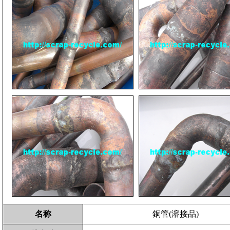
名称
銅管(溶接品)