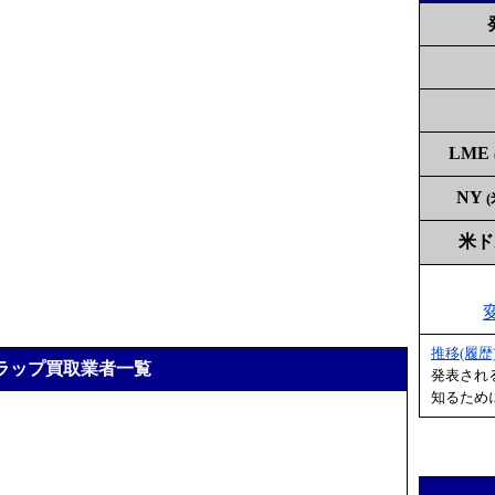
LME
NY
米
推移(履歴
ラップ買取業者一覧
発表され
知るため