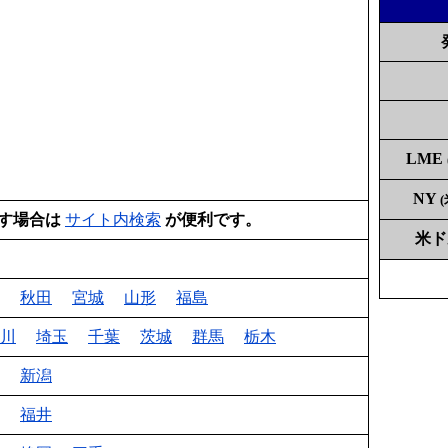
LME
NY
す場合は
サイト内検索
が便利です。
米
秋田
宮城
山形
福島
川
埼玉
千葉
茨城
群馬
栃木
新潟
福井