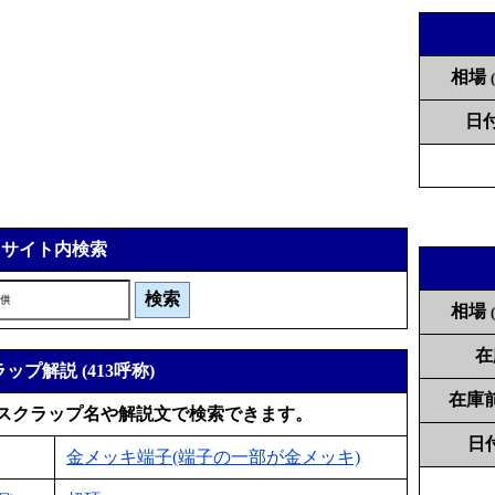
相場
日
サイト内検索
相場
在
ップ解説 (413呼称)
在庫
スクラップ名や解説文で検索できます。
日
金メッキ端子(端子の一部が金メッキ)