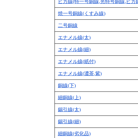
ピカ線(特一号銅線,光特号銅線,ピカ
焼一号銅線(くすみ線)
二号銅線
エナメル線(太)
エナメル線(細)
エナメル線(紙付)
エナメル線(濃茶,紫)
銅線(下)
細銅線(上)
錫引線(太)
錫引線(細)
細銅線(劣化品)