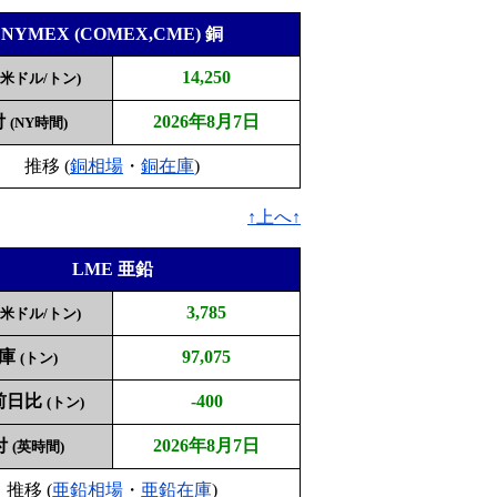
NYMEX (COMEX,CME) 銅
14,250
(米ドル/トン)
付
2026年8月7日
(NY時間)
推移 (
銅相場
・
銅在庫
)
↑上へ↑
LME 亜鉛
3,785
(米ドル/トン)
庫
97,075
(トン)
前日比
-400
(トン)
付
2026年8月7日
(英時間)
推移 (
亜鉛相場
・
亜鉛在庫
)