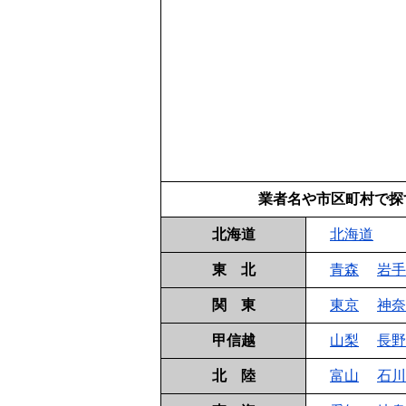
業者名や市区町村で探
北海道
北海道
東 北
青森
岩手
関 東
東京
神奈
甲信越
山梨
長野
北 陸
富山
石川