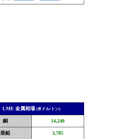
LME 金属相場
(米ドル/トン)
銅
14,240
亜鉛
3,785