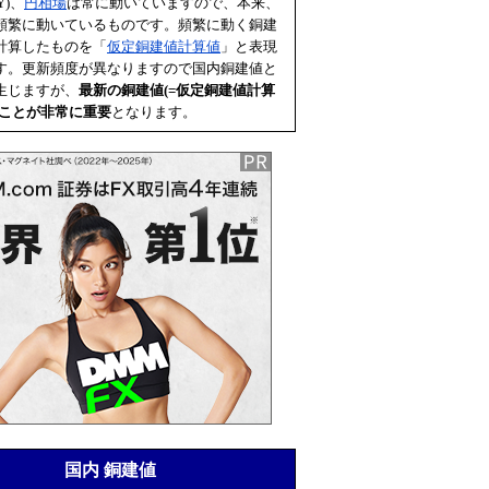
Y)、
円相場
は常に動いていますので、本来、
頻繁に動いているものです。頻繁に動く銅建
計算したものを「
仮定銅建値計算値
」と表現
す。更新頻度が異なりますので国内銅建値と
生じますが、
最新の銅建値(=
仮定銅建値計算
むことが非常に重要
となります。
国内 銅建値