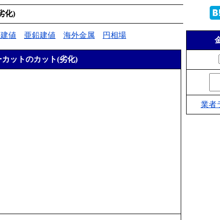
劣化)
銅建値
亜鉛建値
海外金属
円相場
カットのカット(劣化)
業者