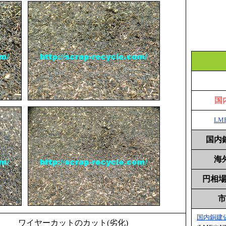
国
LM
国内
海
円相場 
市
国内銅建
ワイヤーカットのカット(劣化)