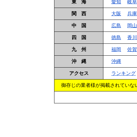
東 海
愛知
岐阜
関 西
大阪
兵庫
中 国
広島
岡山
四 国
徳島
香川
九 州
福岡
佐賀
沖 縄
沖縄
アクセス
ランキング
御存じの業者様が掲載されていな