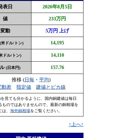
発表日
2026年8月5日
値
233万円
変動
5万円 上げ
14,195
(米ドル/トン)
14,110
(米ドル/トン)
ドル
157.76
(日本円)
推移 (
日毎
・
平均
)
変動差
指定値
建値とピカ線
)
を見ても分かるように、国内銅建値は毎日
るものではありませんので、最新の銅相場を
には、
海外銅相場
をご覧ください。
↑上へ↑