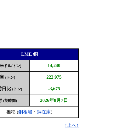
LME 銅
14,240
(米ドル/トン)
庫
222,975
(トン)
前日比
-3,675
(トン)
付
2026年8月7日
(英時間)
推移 (
銅相場
・
銅在庫
)
↑上へ↑