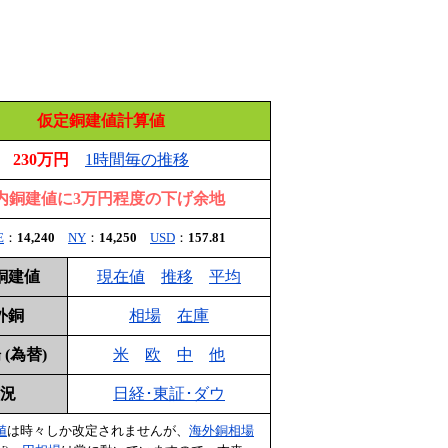
仮定銅建値計算値
230万円
1時間毎の推移
内銅建値に3万円程度の下げ余地
E
：
14,240
NY
：
14,250
USD
：
157.81
銅建値
現在値
推移
平均
外銅
相場
在庫
(為替)
米
欧
中
他
況
日経･東証･ダウ
値
は時々しか改定されませんが、
海外銅相場