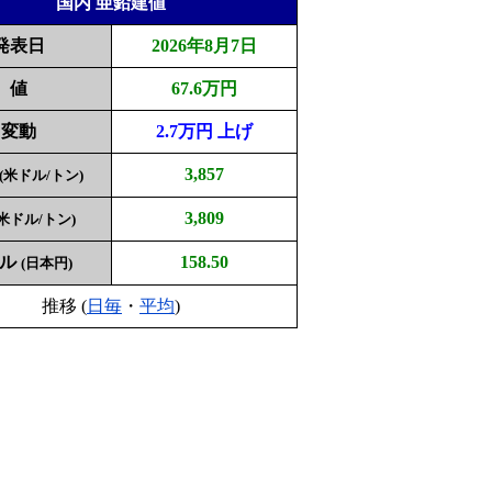
国内 亜鉛建値
発表日
2026年8月7日
値
67.6万円
変動
2.7万円 上げ
3,857
(米ドル/トン)
3,809
(米ドル/トン)
ドル
158.50
(日本円)
推移 (
日毎
・
平均
)