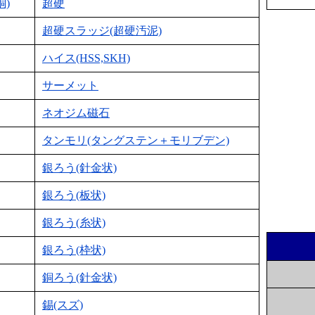
銅)
超硬
超硬スラッジ(超硬汚泥)
ハイス(HSS,SKH)
サーメット
ネオジム磁石
タンモリ(タングステン＋モリブデン)
銀ろう(針金状)
銀ろう(板状)
銀ろう(糸状)
銀ろう(枠状)
銅ろう(針金状)
錫(スズ)