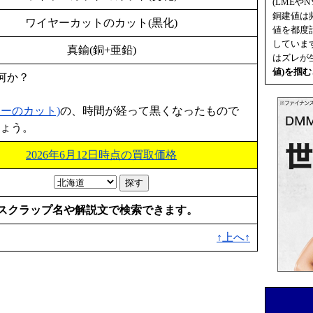
(LMEやN
銅建値は
ワイヤーカットのカット(黒化)
値を都度
していま
真鍮(銅+亜鉛)
はズレが
値
)を掴
何か？
ーのカット)
の、時間が経って黒くなったもので
しょう。
2026年6月12日時点の買取価格
スクラップ名や解説文で検索できます。
↑上へ↑