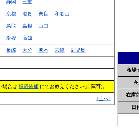
静岡
三重
京都
滋賀
奈良
和歌山
鳥取
島根
山口
愛媛
高知
長崎
大分
熊本
宮崎
鹿児島
相場
在
い場合は
掲載依頼
にてお教えください(自薦可)。
在庫
↑上へ↑
日