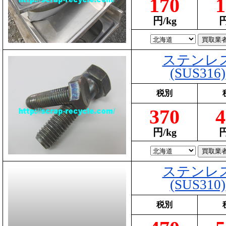
170
1
円/kg
円
ステンレ
(SUS316)
税別
370
4
円/kg
円
ステンレ
(SUS310)
税別