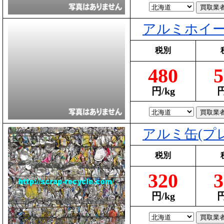
アルミホイー
税別
480
5
円/kg
円
アルミ缶(プ
税別
320
3
円/kg
円