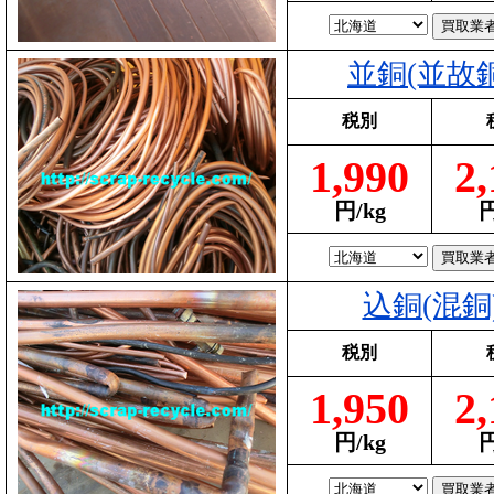
並銅(並故銅
税別
1,990
2,
円/kg
円
込銅(混銅
税別
1,950
2,
円/kg
円