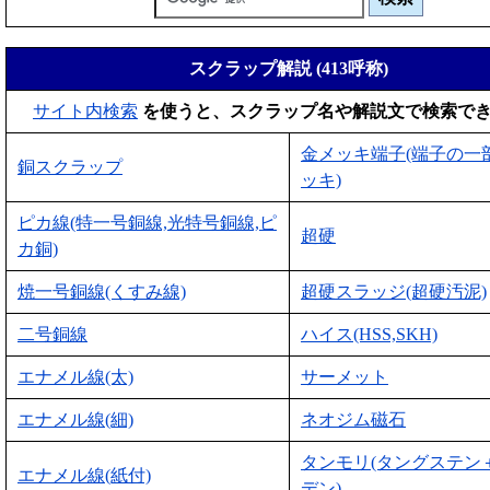
スクラップ解説 (413呼称)
サイト内検索
を使うと、スクラップ名や解説文で検索で
金メッキ端子(端子の一
銅スクラップ
ッキ)
ピカ線(特一号銅線,光特号銅線,ピ
超硬
カ銅)
焼一号銅線(くすみ線)
超硬スラッジ(超硬汚泥)
二号銅線
ハイス(HSS,SKH)
エナメル線(太)
サーメット
エナメル線(細)
ネオジム磁石
タンモリ(タングステン
エナメル線(紙付)
デン)