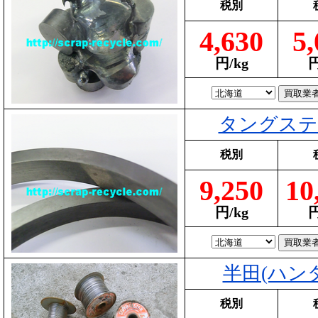
税別
4,630
5,
円/kg
円
タングステ
税別
9,250
10
円/kg
円
半田(ハンダ
税別