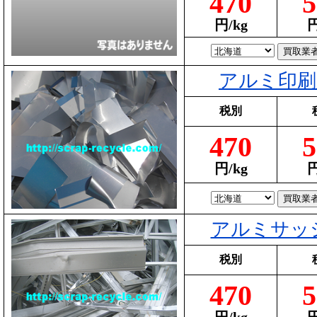
470
5
円/kg
円
アルミ印刷
税別
470
5
円/kg
円
アルミサッ
税別
470
5