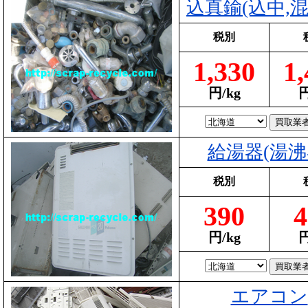
込真鍮(込中,混
税別
1,330
1,
円/kg
円
給湯器(湯沸
税別
390
4
円/kg
円
エアコン