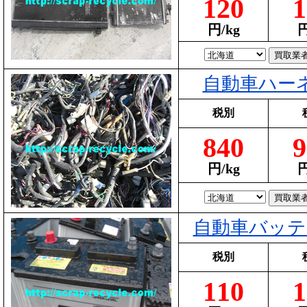
120
1
円/kg
円
自動車ハー
税別
840
9
円/kg
円
自動車バッテ
税別
110
1