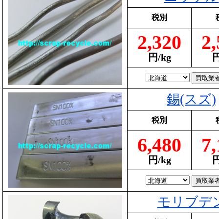
税別
2,320
2,
円/kg
円
錫(スズ)
税別
6,480
7,
円/kg
円
モリブデ