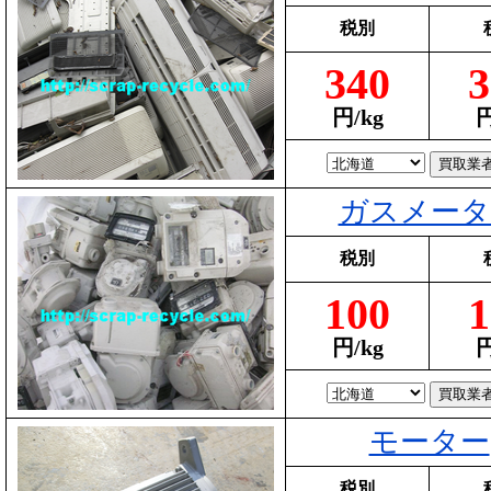
税別
340
3
円/kg
円
ガスメータ
税別
100
1
円/kg
円
モーター
税別