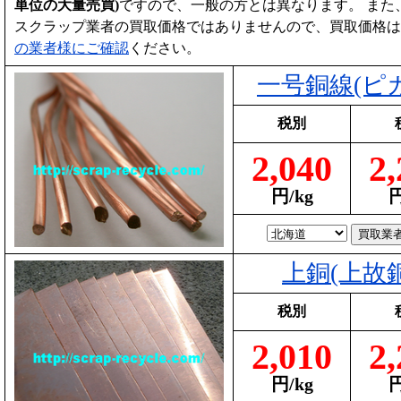
単位の大量売買)
ですので、一般の方とは異なります。 また
スクラップ業者の買取価格ではありませんので、買取価格は
の業者様にご確認
ください。
一号銅線(ピ
税別
2,040
2,
円/kg
円
上銅(上故銅
税別
2,010
2,
円/kg
円