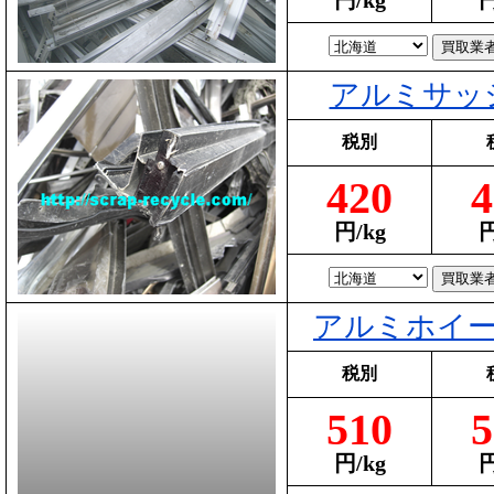
円/kg
円
アルミサッ
税別
420
4
円/kg
円
アルミホイー
税別
510
5
円/kg
円