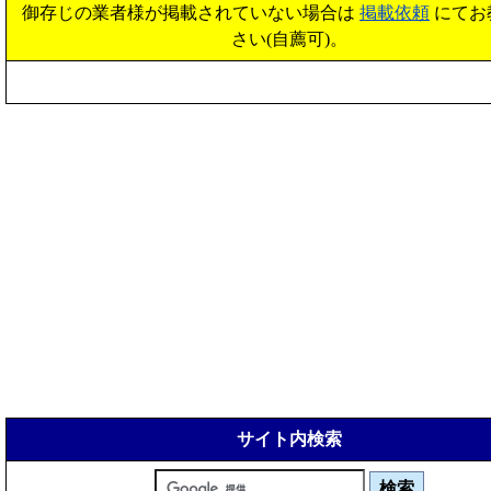
御存じの業者様が掲載されていない場合は
掲載依頼
にてお
さい(自薦可)。
サイト内検索