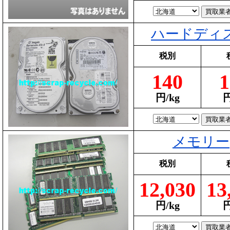
ハードディ
税別
140
1
円/kg
円
メモリー
税別
12,030
13
円/kg
円