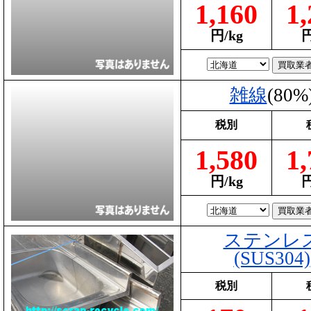
1,160
1,
円/kg
円
雑線
(80%
税別
1,580
1,
円/kg
円
ステンレ
(SUS304)
税別