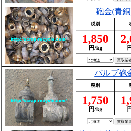
砲金(青銅
税別
1,850
2,
円/kg
円
バルブ砲
税別
1,750
1,
円/kg
円