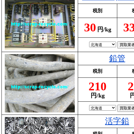
税別
30
3
円/kg
鉛管
税別
210
2
円/kg
円
活字鉛
税別