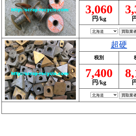
3,060
3,
円/kg
円
超硬
税別
7,400
8,
円/kg
円