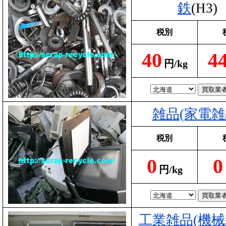
鉄
(H3)
税別
40
4
円/kg
雑品(家電雑
税別
0
0
円/kg
工業雑品(機械