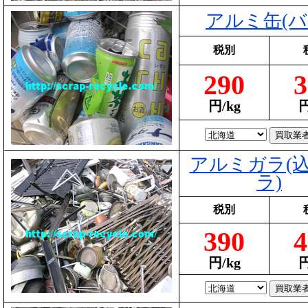
アルミ缶(バ
税別
290
3
円/kg
円
アルミガラ(
ラ)
税別
390
4
円/kg
円