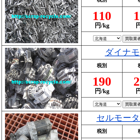
110
1
円/kg
円
ダイナモ
税別
190
2
円/kg
円
セルモータ
税別