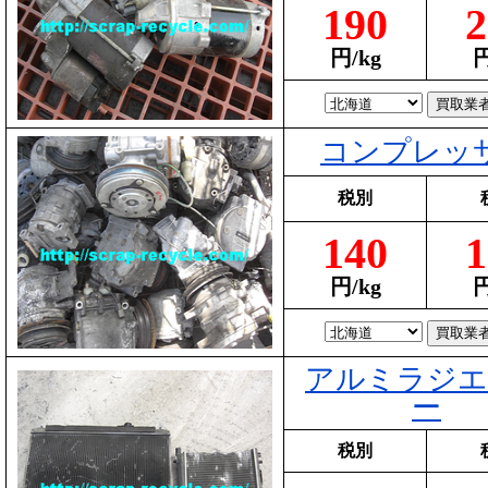
190
2
円/kg
円
コンプレッ
税別
140
1
円/kg
円
アルミラジエ
ー
税別