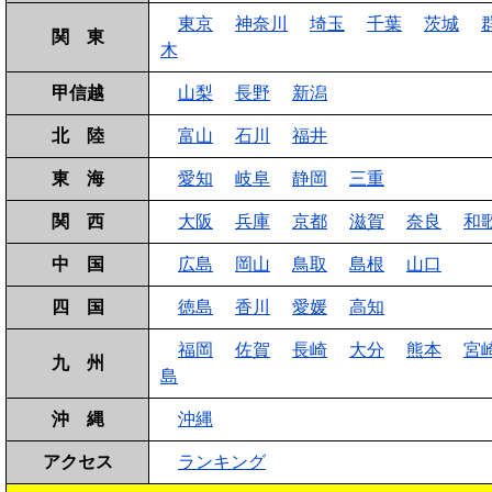
東京
神奈川
埼玉
千葉
茨城
関 東
木
甲信越
山梨
長野
新潟
北 陸
富山
石川
福井
東 海
愛知
岐阜
静岡
三重
関 西
大阪
兵庫
京都
滋賀
奈良
和
中 国
広島
岡山
鳥取
島根
山口
四 国
徳島
香川
愛媛
高知
福岡
佐賀
長崎
大分
熊本
宮
九 州
島
沖 縄
沖縄
アクセス
ランキング