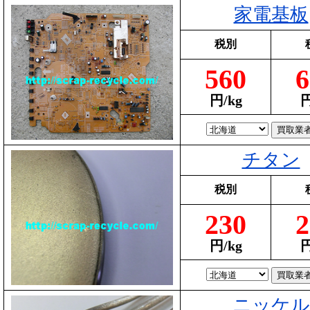
家電基板
税別
560
6
円/kg
円
チタン
税別
230
2
円/kg
円
ニッケル