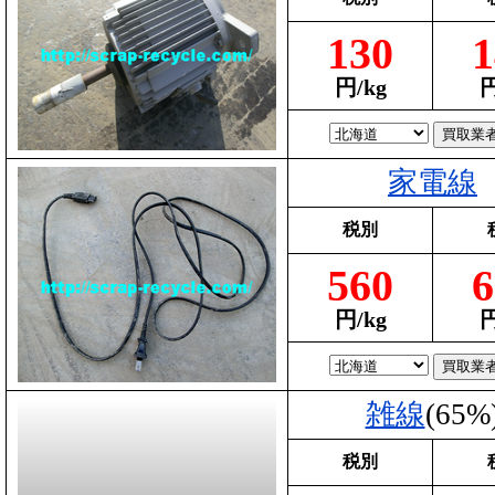
130
1
円/kg
円
家電線
税別
560
6
円/kg
円
雑線
(65%
税別