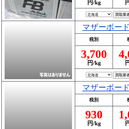
円/kg
円
マザーボー
税別
3,700
4,
円/kg
円
マザーボー
税別
930
1,
円/kg
円