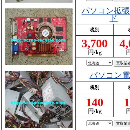
パソコン拡張
ド
税別
3,700
4,
円/kg
円
パソコン電
税別
140
1
円/kg
円