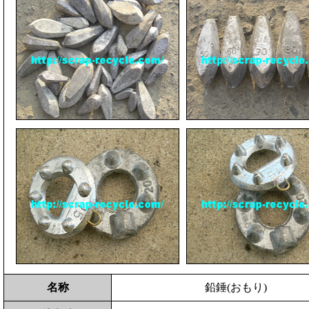
名称
鉛錘(おもり)