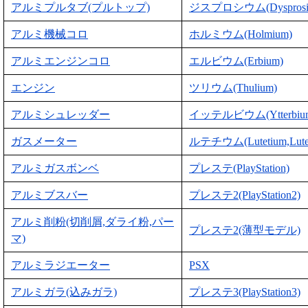
アルミプルタブ(プルトップ)
ジスプロシウム(Dysprosi
アルミ機械コロ
ホルミウム(Holmium)
アルミエンジンコロ
エルビウム(Erbium)
エンジン
ツリウム(Thulium)
アルミシュレッダー
イッテルビウム(Ytterbiu
ガスメーター
ルテチウム(Lutetium,Lute
アルミガスボンベ
プレステ(PlayStation)
アルミブスバー
プレステ2(PlayStation2)
アルミ削粉(切削屑,ダライ粉,パー
プレステ2(薄型モデル)
マ)
アルミラジエーター
PSX
アルミガラ(込みガラ)
プレステ3(PlayStation3)