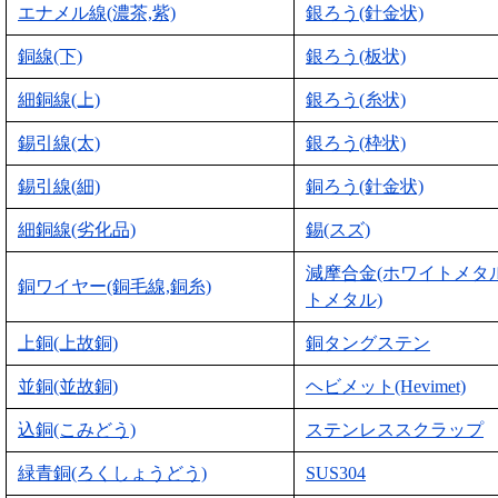
エナメル線(濃茶,紫)
銀ろう(針金状)
銅線(下)
銀ろう(板状)
細銅線(上)
銀ろう(糸状)
錫引線(太)
銀ろう(枠状)
錫引線(細)
銅ろう(針金状)
細銅線(劣化品)
錫(スズ)
減摩合金(ホワイトメタ
銅ワイヤー(銅毛線,銅糸)
トメタル)
上銅(上故銅)
銅タングステン
並銅(並故銅)
ヘビメット(Hevimet)
込銅(こみどう)
ステンレススクラップ
緑青銅(ろくしょうどう)
SUS304