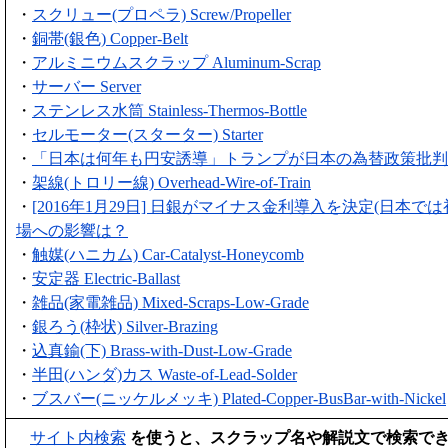
・
スクリュー(プロペラ) Screw/Propeller
・
銅帯(銀色) Copper-Belt
・
アルミニウムスクラップ Aluminum-Scrap
・
サーバー Server
・
ステンレス水筒 Stainless-Thermos-Bottle
・
セルモーター(スターター) Starter
・
「日本は何年も円安誘導」トランプが日本の為替政策批判
・
架線(トロリー線) Overhead-Wire-of-Train
・
[2016年1月29日] 日銀がマイナス金利導入を決定(日本では
場への影響は？
・
触媒(ハニカム) Car-Catalyst-Honeycomb
・
安定器 Electric-Ballast
・
雑品(家電雑品) Mixed-Scraps-Low-Grade
・
銀ろう(枠状) Silver-Brazing
・
込真鍮(下) Brass-with-Dust-Low-Grade
・
半田(ハンダ)カス Waste-of-Lead-Solder
・
ブスバー(ニッケルメッキ) Plated-Copper-BusBar-with-Nickel
サイト内検索
を使うと、スクラップ名や解説文で検索で