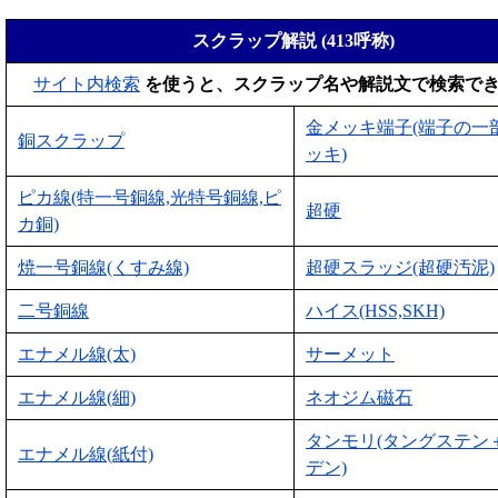
スクラップ解説 (413呼称)
サイト内検索
を使うと、スクラップ名や解説文で検索で
金メッキ端子(端子の一
銅スクラップ
ッキ)
ピカ線(特一号銅線,光特号銅線,ピ
超硬
カ銅)
焼一号銅線(くすみ線)
超硬スラッジ(超硬汚泥)
二号銅線
ハイス(HSS,SKH)
エナメル線(太)
サーメット
エナメル線(細)
ネオジム磁石
タンモリ(タングステン
エナメル線(紙付)
デン)