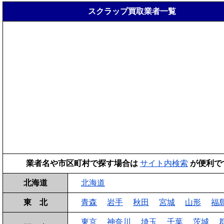
スクラップ買取業者一覧
業者名や市区町村で探す場合は
サイト内検索
が便利で
北海道
北海道
東 北
青森
岩手
秋田
宮城
山形
福
東京
神奈川
埼玉
千葉
茨城