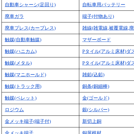
自動車シャーシ(足回り)
自転車用バッテリー
廃車ガラ
端子(付物あり)
廃車プレス(カープレス)
雑線(雑電線,被覆電線,廃
触媒(自動車触媒)
マザーボード
触媒(ハニカム)
Pタイル(アルミ床材)ダ
触媒(メタル)
Pタイル(アルミ床材)ダ
触媒(マニホールド)
雑鉛(込鉛)
触媒(トラック用)
銅条(銅細棒)
触媒(ペレット)
金(ゴールド)
ロジウム
銀(シルバー)
金メッキ端子(端子付)
新切上銅
金メッキ端子
銅屋根材