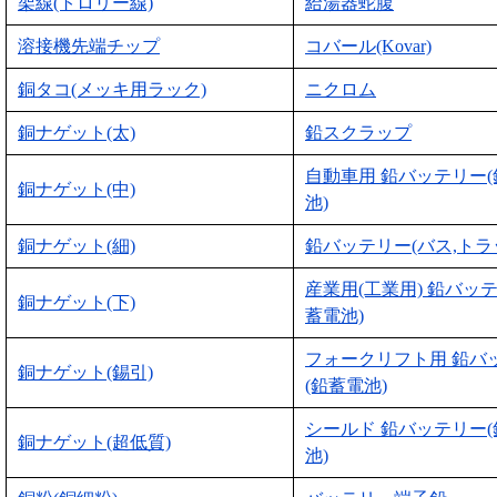
架線(トロリー線)
給湯器蛇腹
溶接機先端チップ
コバール(Kovar)
銅タコ(メッキ用ラック)
ニクロム
銅ナゲット(太)
鉛スクラップ
自動車用 鉛バッテリー
銅ナゲット(中)
池)
銅ナゲット(細)
鉛バッテリー(バス,トラ
産業用(工業用) 鉛バッ
銅ナゲット(下)
蓄電池)
フォークリフト用 鉛バ
銅ナゲット(錫引)
(鉛蓄電池)
シールド 鉛バッテリー
銅ナゲット(超低質)
池)