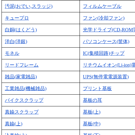
汚泥(おでい,スラッジ)
フィルムケーブル
キュープロ
ファン(冷却ファン)
白銅(はくどう)
光学ドライブ(CD-ROM
洋白(洋銀)
パソコンケース(筐体)
モネル
IC(集積回路)チップ
リードフレーム
リチウムイオン(Li-ion)
雑品(家電雑品)
UPS(無停電電源装置)
工業雑品(機械雑品)
プリント基板
バイクスクラップ
基板の耳
真鍮スクラップ
基板(上)
真鍮(上)
基板(中)