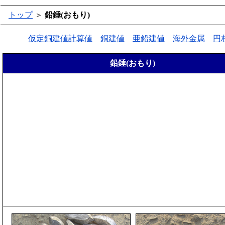
トップ
＞
鉛錘(おもり)
仮定銅建値計算値
銅建値
亜鉛建値
海外金属
円
鉛錘(おもり)