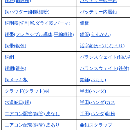
銅粉(銅細粉)
バッテリー端子鉛
銅パウダー(銅微細粉)
バッテリー内層鉛
銅削粉(切削屑,ダライ粉,パーマ)
鉛板
銅帯(フレキシブル導体,平編銅線)
鉛管(えんかん)
銅帯(銀色)
活字鉛(かつじなまり)
銅網
バランスウェイト(鉛のみ
銅網(銀色)
バランスウェイト(鉄付)
銅メッキ板
鉛錘(おもり)
クラッド(クラット)材
半田(ハンダ)
水道蛇口(銅)
半田(ハンダ)カス
エアコン配管(銅管) 皮なし
半田(ハンダ)削粉
エアコン配管(銅管) 皮あり
亜鉛スクラップ