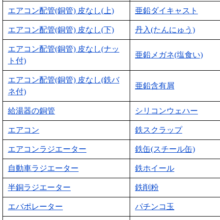
エアコン配管(銅管) 皮なし(上)
亜鉛ダイキャスト
エアコン配管(銅管) 皮なし(下)
丹入(たんにゅう)
エアコン配管(銅管) 皮なし(ナッ
亜鉛メガネ(塩食い)
ト付)
エアコン配管(銅管) 皮なし(鉄バ
亜鉛含有屑
ネ付)
給湯器の銅管
シリコンウェハー
エアコン
鉄スクラップ
エアコンラジエーター
鉄缶(スチール缶)
自動車ラジエーター
鉄ホイール
半銅ラジエーター
鉄削粉
エバポレーター
パチンコ玉