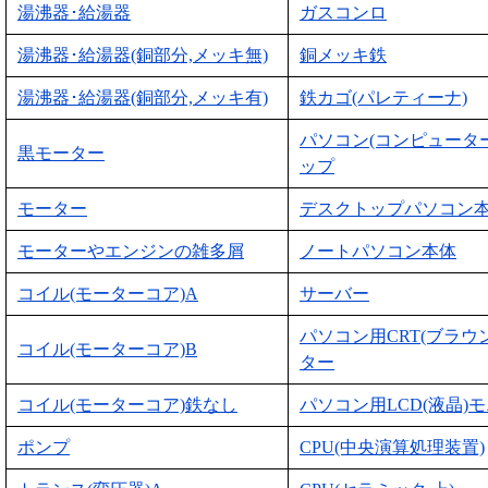
湯沸器･給湯器
ガスコンロ
湯沸器･給湯器(銅部分,メッキ無)
銅メッキ鉄
湯沸器･給湯器(銅部分,メッキ有)
鉄カゴ(パレティーナ)
パソコン(コンピュータ
黒モーター
ップ
モーター
デスクトップパソコン
モーターやエンジンの雑多屑
ノートパソコン本体
コイル(モーターコア)A
サーバー
パソコン用CRT(ブラウ
コイル(モーターコア)B
ター
コイル(モーターコア)鉄なし
パソコン用LCD(液晶)
ポンプ
CPU(中央演算処理装置)