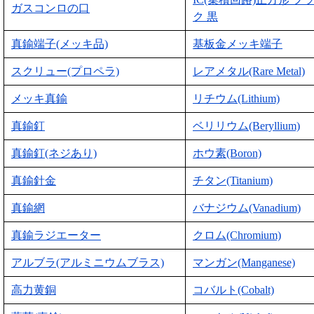
ガスコンロの口
ク 黒
真鍮端子(メッキ品)
基板金メッキ端子
スクリュー(プロペラ)
レアメタル(Rare Metal)
メッキ真鍮
リチウム(Lithium)
真鍮釘
ベリリウム(Beryllium)
真鍮釘(ネジあり)
ホウ素(Boron)
真鍮針金
チタン(Titanium)
真鍮網
バナジウム(Vanadium)
真鍮ラジエーター
クロム(Chromium)
アルブラ(アルミニウムブラス)
マンガン(Manganese)
高力黄銅
コバルト(Cobalt)