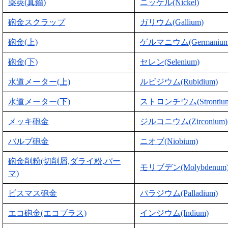
薬莢(真鍮)
ニッケル(Nickel)
砲金スクラップ
ガリウム(Gallium)
砲金(上)
ゲルマニウム(Germanium
砲金(下)
セレン(Selenium)
水道メーター(上)
ルビジウム(Rubidium)
水道メーター(下)
ストロンチウム(Strontiu
メッキ砲金
ジルコニウム(Zirconium)
バルブ砲金
ニオブ(Niobium)
砲金削粉(切削屑,ダライ粉,パー
モリブデン(Molybdenum
マ)
ビスマス砲金
パラジウム(Palladium)
エコ砲金(エコブラス)
インジウム(Indium)