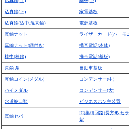
込真鍮(上)
基板(下)
込真鍮(下)
家電基板
込真鍮(込中,混真鍮)
電源基板
真鍮ナット
ライザーカード(ハーモ
真鍮ナット(銅付き)
携帯電話(本体)
棒中(棒鍮)
携帯電話(基板)
真鍮 条
自動車基板
真鍮コイン(メダル)
コンデンサー(中)
バイメダル
コンデンサー(大)
水道蛇口類
ビジネスホン主装置
IC(集積回路)長方形 セ
真鍮セパ
紫