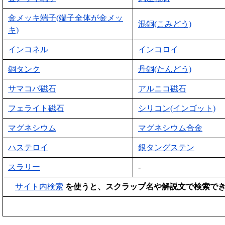
金メッキ端子(端子全体が金メッ
混銅(こみどう)
キ)
インコネル
インコロイ
銅タンク
丹銅(たんどう)
サマコバ磁石
アルニコ磁石
フェライト磁石
シリコン(インゴット)
マグネシウム
マグネシウム合金
ハステロイ
銀タングステン
スラリー
-
サイト内検索
を使うと、スクラップ名や解説文で検索で