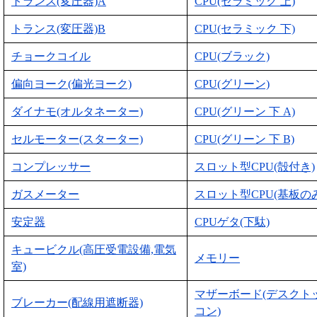
トランス(変圧器)A
CPU(セラミック 上)
トランス(変圧器)B
CPU(セラミック 下)
チョークコイル
CPU(ブラック)
偏向ヨーク(偏光ヨーク)
CPU(グリーン)
ダイナモ(オルタネーター)
CPU(グリーン 下 A)
セルモーター(スターター)
CPU(グリーン 下 B)
コンプレッサー
スロット型CPU(殻付き)
ガスメーター
スロット型CPU(基板のみ
安定器
CPUゲタ(下駄)
キュービクル(高圧受電設備,電気
メモリー
室)
マザーボード(デスクト
ブレーカー(配線用遮断器)
コン)