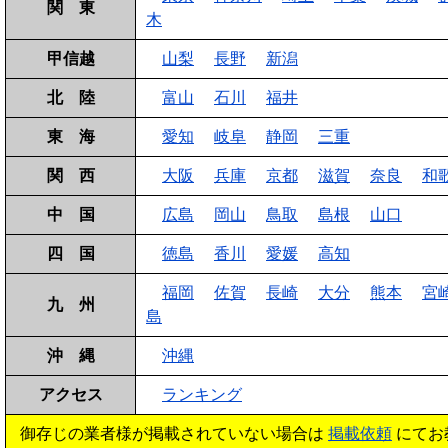
関 東
木
甲信越
山梨
長野
新潟
北 陸
富山
石川
福井
東 海
愛知
岐阜
静岡
三重
関 西
大阪
兵庫
京都
滋賀
奈良
和
中 国
広島
岡山
鳥取
島根
山口
四 国
徳島
香川
愛媛
高知
福岡
佐賀
長崎
大分
熊本
宮
九 州
島
沖 縄
沖縄
アクセス
ランキング
御存じの業者様が掲載されていない場合は
掲載依頼
にてお