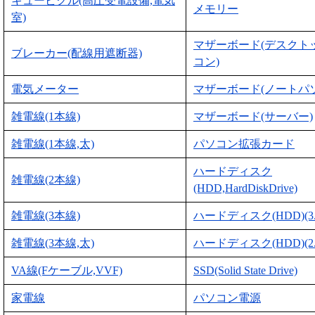
キュービクル(高圧受電設備,電気
メモリー
室)
マザーボード(デスクト
ブレーカー(配線用遮断器)
コン)
電気メーター
マザーボード(ノートパ
雑電線(1本線)
マザーボード(サーバー)
雑電線(1本線,太)
パソコン拡張カード
ハードディスク
雑電線(2本線)
(HDD,HardDiskDrive)
雑電線(3本線)
ハードディスク(HDD)(3
雑電線(3本線,太)
ハードディスク(HDD)(2
VA線(Fケーブル,VVF)
SSD(Solid State Drive)
家電線
パソコン電源