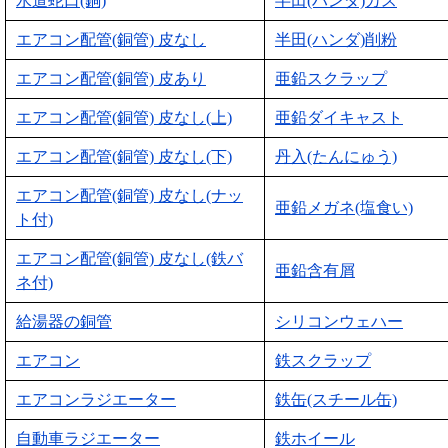
水道蛇口(銅)
半田(ハンダ)カス
エアコン配管(銅管) 皮なし
半田(ハンダ)削粉
エアコン配管(銅管) 皮あり
亜鉛スクラップ
エアコン配管(銅管) 皮なし(上)
亜鉛ダイキャスト
エアコン配管(銅管) 皮なし(下)
丹入(たんにゅう)
エアコン配管(銅管) 皮なし(ナッ
亜鉛メガネ(塩食い)
ト付)
エアコン配管(銅管) 皮なし(鉄バ
亜鉛含有屑
ネ付)
給湯器の銅管
シリコンウェハー
エアコン
鉄スクラップ
エアコンラジエーター
鉄缶(スチール缶)
自動車ラジエーター
鉄ホイール