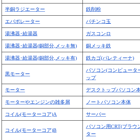
半銅ラジエーター
鉄削粉
エバポレーター
パチンコ玉
湯沸器･給湯器
ガスコンロ
湯沸器･給湯器(銅部分,メッキ無)
銅メッキ鉄
湯沸器･給湯器(銅部分,メッキ有)
鉄カゴ(パレティーナ)
パソコン(コンピュータ
黒モーター
ップ
モーター
デスクトップパソコン
モーターやエンジンの雑多屑
ノートパソコン本体
コイル(モーターコア)A
サーバー
パソコン用CRT(ブラウ
コイル(モーターコア)B
ター