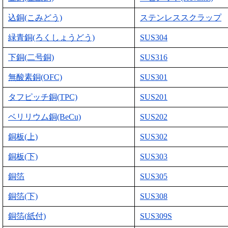
込銅(こみどう)
ステンレススクラップ
緑青銅(ろくしょうどう)
SUS304
下銅(二号銅)
SUS316
無酸素銅(OFC)
SUS301
タフピッチ銅(TPC)
SUS201
ベリリウム銅(BeCu)
SUS202
銅板(上)
SUS302
銅板(下)
SUS303
銅箔
SUS305
銅箔(下)
SUS308
銅箔(紙付)
SUS309S