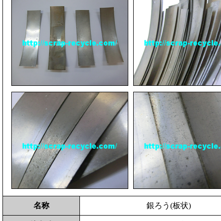
名称
銀ろう(板状)