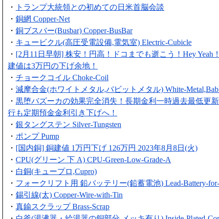
・
トランプ大統領との初めての日米首脳会談
・
銅網 Copper-Net
・
銅ブスバー(Busbar) Copper-BusBar
・
キュービクル(高圧受電設備,電気室) Electric-Cubicle
・
[2月11日早朝] 株安！円高！ドコまでも逝こう！Hey Yea
建値は3万円の下げ余地！
・
チョークコイル Choke-Coil
・
減摩合金(ホワイトメタル,バビットメタル) White-Metal,Babbitt
・
黒堕バズーカの効果完全消失！長期金利一時過去最低更新
行も定期預金金利引き下げへ！
・
銀タングステン Silver-Tungsten
・
ポンプ Pump
・
[国内銅] 銅建値 1万円下げ 126万円 2023年8月8日(火)
・
CPU(グリーン 下 A) CPU-Green-Low-Grade-A
・
白銅(キュープロ,Cupro)
・
フォークリフト用 鉛バッテリー(鉛蓄電池) Lead-Battery-for-For
・
錫引線(太) Copper-Wire-with-Tin
・
真鍮スクラップ Brass-Scrap
・
白釜(湯沸器・給湯器の銅部分,メッキ有り) Inside-Plated-Coppe