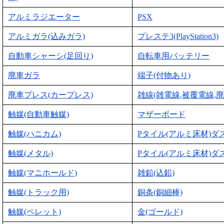
アルミラジエーター
PSX
アルミガラ(込みガラ)
プレステ3(PlayStation3)
自動車シャーシ(足回り)
自転車用バッテリー
廃車ガラ
端子(付物あり)
廃車プレス(カープレス)
雑線(雑電線,被覆電線,廃
触媒(自動車触媒)
マザーボード
触媒(ハニカム)
Pタイル(アルミ床材)ダ
触媒(メタル)
Pタイル(アルミ床材)ダ
触媒(マニホールド)
雑鉛(込鉛)
触媒(トラック用)
銅条(銅細棒)
触媒(ペレット)
金(ゴールド)