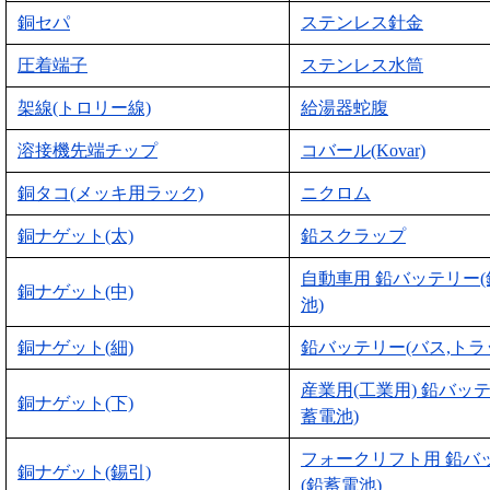
銅セパ
ステンレス針金
圧着端子
ステンレス水筒
架線(トロリー線)
給湯器蛇腹
溶接機先端チップ
コバール(Kovar)
銅タコ(メッキ用ラック)
ニクロム
銅ナゲット(太)
鉛スクラップ
自動車用 鉛バッテリー
銅ナゲット(中)
池)
銅ナゲット(細)
鉛バッテリー(バス,トラ
産業用(工業用) 鉛バッ
銅ナゲット(下)
蓄電池)
フォークリフト用 鉛バ
銅ナゲット(錫引)
(鉛蓄電池)