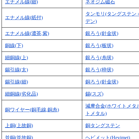
エナメル線(細)
ネオジム磁石
タンモリ(タングステン
エナメル線(紙付)
デン)
エナメル線(濃茶,紫)
銀ろう(針金状)
銅線(下)
銀ろう(板状)
細銅線(上)
銀ろう(糸状)
錫引線(太)
銀ろう(枠状)
錫引線(細)
銅ろう(針金状)
細銅線(劣化品)
錫(スズ)
減摩合金(ホワイトメタ
銅ワイヤー(銅毛線,銅糸)
トメタル)
上銅(上故銅)
銅タングステン
並銅(並故銅)
ヘビメット(Hevimet)