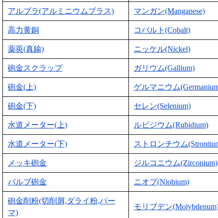
アルブラ(アルミニウムブラス)
マンガン(Manganese)
高力黄銅
コバルト(Cobalt)
薬莢(真鍮)
ニッケル(Nickel)
砲金スクラップ
ガリウム(Gallium)
砲金(上)
ゲルマニウム(Germanium
砲金(下)
セレン(Selenium)
水道メーター(上)
ルビジウム(Rubidium)
水道メーター(下)
ストロンチウム(Strontiu
メッキ砲金
ジルコニウム(Zirconium)
バルブ砲金
ニオブ(Niobium)
砲金削粉(切削屑,ダライ粉,パー
モリブデン(Molybdenum
マ)