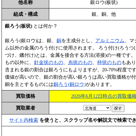
他名称
銀ロウ(板状)
組成・構成
銀、銅、他
銀ろう(板状)
とは何か？
銀ろう(銀ロウ)は、銀、
銅
を主成分とし、
アルミニウム
、マ
ム以外の金属のろう付けに使用されます。 ろう付け(ろうつ
づけ、鑞付け)とは、金属を接合する方法(溶接)の一種です。
もの以外に、
針金状のもの
、
糸状のもの
、
枠状のもの
もあり
含まれる銀の割合は銀ろうにもよりますが、20-70%程度です
価値が高いので、銀の割合が高い銀ろうは高い買取価格が付
銅を主とするものには
銅ろう(銅ロウ)
があります。
買取価格
2026年6月12日時点の買取価
買取業者
サイト内検索
を使うと、スクラップ名や解説文で検索で