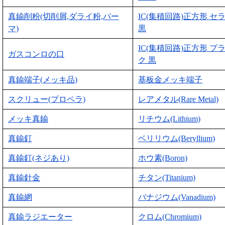
真鍮削粉(切削屑,ダライ粉,パー
IC(集積回路)正方形 セ
マ)
黒
IC(集積回路)正方形 プ
ガスコンロの口
ク 黒
真鍮端子(メッキ品)
基板金メッキ端子
スクリュー(プロペラ)
レアメタル(Rare Metal)
メッキ真鍮
リチウム(Lithium)
真鍮釘
ベリリウム(Beryllium)
真鍮釘(ネジあり)
ホウ素(Boron)
真鍮針金
チタン(Titanium)
真鍮網
バナジウム(Vanadium)
真鍮ラジエーター
クロム(Chromium)