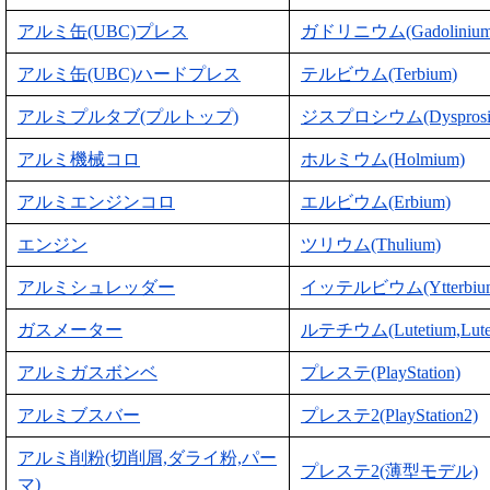
アルミ缶(UBC)プレス
ガドリニウム(Gadolinium
アルミ缶(UBC)ハードプレス
テルビウム(Terbium)
アルミプルタブ(プルトップ)
ジスプロシウム(Dysprosi
アルミ機械コロ
ホルミウム(Holmium)
アルミエンジンコロ
エルビウム(Erbium)
エンジン
ツリウム(Thulium)
アルミシュレッダー
イッテルビウム(Ytterbiu
ガスメーター
ルテチウム(Lutetium,Lute
アルミガスボンベ
プレステ(PlayStation)
アルミブスバー
プレステ2(PlayStation2)
アルミ削粉(切削屑,ダライ粉,パー
プレステ2(薄型モデル)
マ)