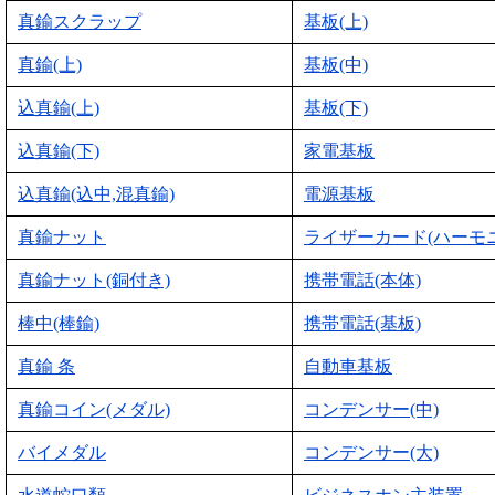
真鍮スクラップ
基板(上)
真鍮(上)
基板(中)
込真鍮(上)
基板(下)
込真鍮(下)
家電基板
込真鍮(込中,混真鍮)
電源基板
真鍮ナット
ライザーカード(ハーモ
真鍮ナット(銅付き)
携帯電話(本体)
棒中(棒鍮)
携帯電話(基板)
真鍮 条
自動車基板
真鍮コイン(メダル)
コンデンサー(中)
バイメダル
コンデンサー(大)