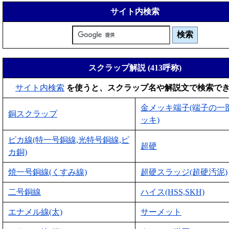
サイト内検索
スクラップ解説 (413呼称)
サイト内検索
を使うと、スクラップ名や解説文で検索で
金メッキ端子(端子の一
銅スクラップ
ッキ)
ピカ線(特一号銅線,光特号銅線,ピ
超硬
カ銅)
焼一号銅線(くすみ線)
超硬スラッジ(超硬汚泥)
二号銅線
ハイス(HSS,SKH)
エナメル線(太)
サーメット