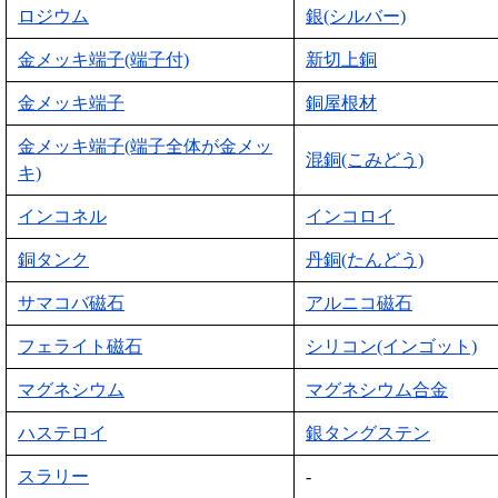
ロジウム
銀(シルバー)
金メッキ端子(端子付)
新切上銅
金メッキ端子
銅屋根材
金メッキ端子(端子全体が金メッ
混銅(こみどう)
キ)
インコネル
インコロイ
銅タンク
丹銅(たんどう)
サマコバ磁石
アルニコ磁石
フェライト磁石
シリコン(インゴット)
マグネシウム
マグネシウム合金
ハステロイ
銀タングステン
スラリー
-