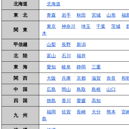
北海道
北海道
東 北
青森
岩手
秋田
宮城
山形
福
東京
神奈川
埼玉
千葉
茨城
関 東
木
甲信越
山梨
長野
新潟
北 陸
富山
石川
福井
東 海
愛知
岐阜
静岡
三重
関 西
大阪
兵庫
京都
滋賀
奈良
和
中 国
広島
岡山
鳥取
島根
山口
四 国
徳島
香川
愛媛
高知
福岡
佐賀
長崎
大分
熊本
宮
九 州
島