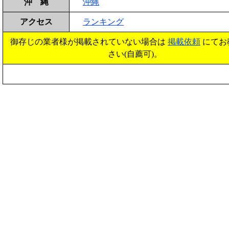
沖 縄
沖縄
アクセス
ランキング
御存じの業者様が掲載されていない場合は
掲載依頼
にてお
さい(自薦可)。