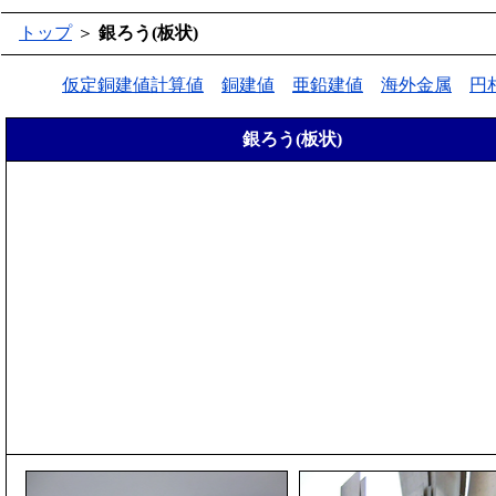
トップ
＞
銀ろう(板状)
仮定銅建値計算値
銅建値
亜鉛建値
海外金属
円
銀ろう(板状)