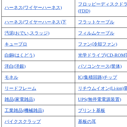
フロッピーディスクド
ハーネス(ワイヤーハーネス)
(FDD)
ハーネス(ワイヤーハーネス)下
フラットケーブル
汚泥(おでい,スラッジ)
フィルムケーブル
キュープロ
ファン(冷却ファン)
白銅(はくどう)
光学ドライブ(CD-ROM
洋白(洋銀)
パソコンケース(筐体)
モネル
IC(集積回路)チップ
リードフレーム
リチウムイオン(Li-ion)
雑品(家電雑品)
UPS(無停電電源装置)
工業雑品(機械雑品)
プリント基板
バイクスクラップ
基板の耳