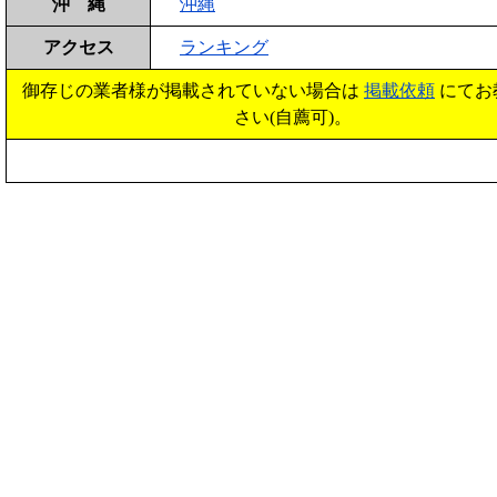
沖 縄
沖縄
アクセス
ランキング
御存じの業者様が掲載されていない場合は
掲載依頼
にてお
さい(自薦可)。