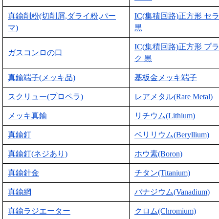
真鍮削粉(切削屑,ダライ粉,パー
IC(集積回路)正方形 セ
マ)
黒
IC(集積回路)正方形 プ
ガスコンロの口
ク 黒
真鍮端子(メッキ品)
基板金メッキ端子
スクリュー(プロペラ)
レアメタル(Rare Metal)
メッキ真鍮
リチウム(Lithium)
真鍮釘
ベリリウム(Beryllium)
真鍮釘(ネジあり)
ホウ素(Boron)
真鍮針金
チタン(Titanium)
真鍮網
バナジウム(Vanadium)
真鍮ラジエーター
クロム(Chromium)