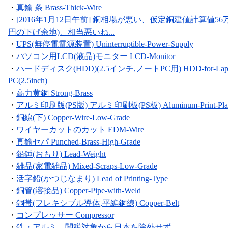
・
真鍮 条 Brass-Thick-Wire
・
[2016年1月12日午前] 銅相場が悪い、仮定銅建値計算値56
円の下げ余地)、相当悪いね...
・
UPS(無停電電源装置) Uninterruptible-Power-Supply
・
パソコン用LCD(液晶)モニター LCD-Monitor
・
ハードディスク(HDD)(2.5インチ,ノートPC用) HDD-for-Lapt
PC(2.5inch)
・
高力黄銅 Strong-Brass
・
アルミ印刷版(PS版) アルミ印刷板(PS板) Aluminum-Print-Pla
・
銅線(下) Copper-Wire-Low-Grade
・
ワイヤーカットのカット EDM-Wire
・
真鍮セパ Punched-Brass-High-Grade
・
鉛錘(おもり) Lead-Weight
・
雑品(家電雑品) Mixed-Scraps-Low-Grade
・
活字鉛(かつじなまり) Lead of Printing-Type
・
銅管(溶接品) Copper-Pipe-with-Weld
・
銅帯(フレキシブル導体,平編銅線) Copper-Belt
・
コンプレッサー Compressor
・
鉄・アルミ、関税対象から日本を除外せず