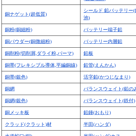
シールド 鉛バッテリー
銅ナゲット(超低質)
池)
銅粉(銅細粉)
バッテリー端子鉛
銅パウダー(銅微細粉)
バッテリー内層鉛
銅削粉(切削屑,ダライ粉,パーマ)
鉛板
銅帯(フレキシブル導体,平編銅線)
鉛管(えんかん)
銅帯(銀色)
活字鉛(かつじなまり)
銅網
バランスウェイト(鉛のみ
銅網(銀色)
バランスウェイト(鉄付)
銅メッキ板
鉛錘(おもり)
クラッド(クラット)材
半田(ハンダ)