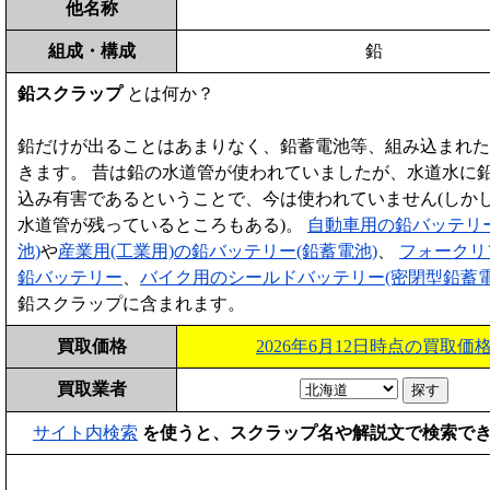
他名称
組成・構成
鉛
鉛スクラップ
とは何か？
鉛だけが出ることはあまりなく、鉛蓄電池等、組み込まれた
きます。 昔は鉛の水道管が使われていましたが、水道水に
込み有害であるということで、今は使われていません(しか
水道管が残っているところもある)。
自動車用の鉛バッテリ
池)
や
産業用(工業用)の鉛バッテリー(鉛蓄電池)
、
フォークリ
鉛バッテリー
、
バイク用のシールドバッテリー(密閉型鉛蓄電
鉛スクラップに含まれます。
買取価格
2026年6月12日時点の買取価
買取業者
サイト内検索
を使うと、スクラップ名や解説文で検索で