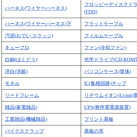
フロッピーディスクド
ハーネス(ワイヤーハーネス)
(FDD)
ハーネス(ワイヤーハーネス)下
フラットケーブル
汚泥(おでい,スラッジ)
フィルムケーブル
キュープロ
ファン(冷却ファン)
白銅(はくどう)
光学ドライブ(CD-ROM
洋白(洋銀)
パソコンケース(筐体)
モネル
IC(集積回路)チップ
リードフレーム
リチウムイオン(Li-ion)
雑品(家電雑品)
UPS(無停電電源装置)
工業雑品(機械雑品)
プリント基板
バイクスクラップ
基板の耳