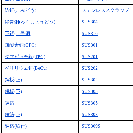
込銅(こみどう)
ステンレススクラップ
緑青銅(ろくしょうどう)
SUS304
下銅(二号銅)
SUS316
無酸素銅(OFC)
SUS301
タフピッチ銅(TPC)
SUS201
ベリリウム銅(BeCu)
SUS202
銅板(上)
SUS302
銅板(下)
SUS303
銅箔
SUS305
銅箔(下)
SUS308
銅箔(紙付)
SUS309S