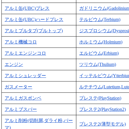
アルミ缶(UBC)プレス
ガドリニウム(Gadolinium
アルミ缶(UBC)ハードプレス
テルビウム(Terbium)
アルミプルタブ(プルトップ)
ジスプロシウム(Dysprosi
アルミ機械コロ
ホルミウム(Holmium)
アルミエンジンコロ
エルビウム(Erbium)
エンジン
ツリウム(Thulium)
アルミシュレッダー
イッテルビウム(Ytterbiu
ガスメーター
ルテチウム(Lutetium,Lute
アルミガスボンベ
プレステ(PlayStation)
アルミブスバー
プレステ2(PlayStation2)
アルミ削粉(切削屑,ダライ粉,パー
プレステ2(薄型モデル)
マ)