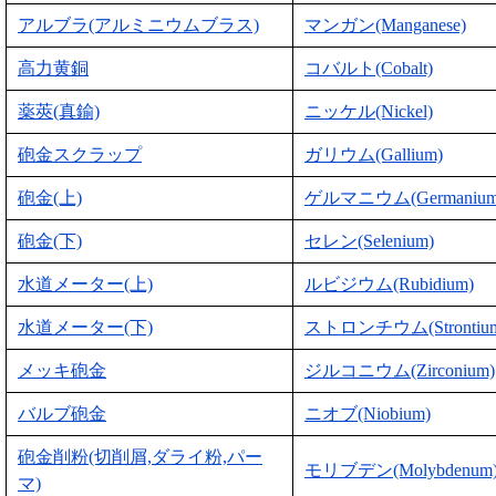
アルブラ(アルミニウムブラス)
マンガン(Manganese)
高力黄銅
コバルト(Cobalt)
薬莢(真鍮)
ニッケル(Nickel)
砲金スクラップ
ガリウム(Gallium)
砲金(上)
ゲルマニウム(Germanium
砲金(下)
セレン(Selenium)
水道メーター(上)
ルビジウム(Rubidium)
水道メーター(下)
ストロンチウム(Strontiu
メッキ砲金
ジルコニウム(Zirconium)
バルブ砲金
ニオブ(Niobium)
砲金削粉(切削屑,ダライ粉,パー
モリブデン(Molybdenum
マ)