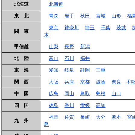
北海道
北海道
東 北
青森
岩手
秋田
宮城
山形
福
東京
神奈川
埼玉
千葉
茨城
関 東
木
甲信越
山梨
長野
新潟
北 陸
富山
石川
福井
東 海
愛知
岐阜
静岡
三重
関 西
大阪
兵庫
京都
滋賀
奈良
和
中 国
広島
岡山
鳥取
島根
山口
四 国
徳島
香川
愛媛
高知
福岡
佐賀
長崎
大分
熊本
宮
九 州
島