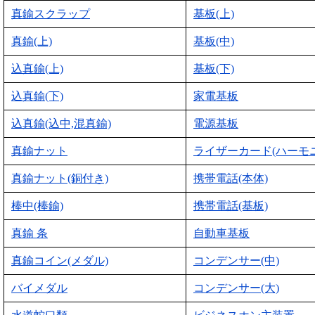
真鍮スクラップ
基板(上)
真鍮(上)
基板(中)
込真鍮(上)
基板(下)
込真鍮(下)
家電基板
込真鍮(込中,混真鍮)
電源基板
真鍮ナット
ライザーカード(ハーモ
真鍮ナット(銅付き)
携帯電話(本体)
棒中(棒鍮)
携帯電話(基板)
真鍮 条
自動車基板
真鍮コイン(メダル)
コンデンサー(中)
バイメダル
コンデンサー(大)