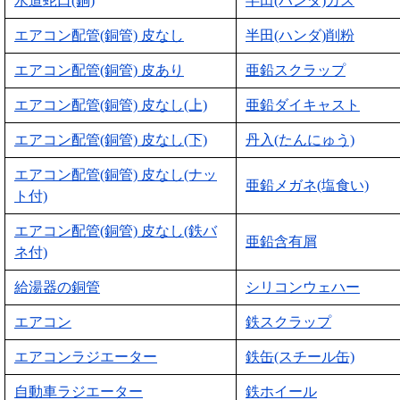
水道蛇口(銅)
半田(ハンダ)カス
エアコン配管(銅管) 皮なし
半田(ハンダ)削粉
エアコン配管(銅管) 皮あり
亜鉛スクラップ
エアコン配管(銅管) 皮なし(上)
亜鉛ダイキャスト
エアコン配管(銅管) 皮なし(下)
丹入(たんにゅう)
エアコン配管(銅管) 皮なし(ナッ
亜鉛メガネ(塩食い)
ト付)
エアコン配管(銅管) 皮なし(鉄バ
亜鉛含有屑
ネ付)
給湯器の銅管
シリコンウェハー
エアコン
鉄スクラップ
エアコンラジエーター
鉄缶(スチール缶)
自動車ラジエーター
鉄ホイール