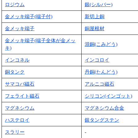
ロジウム
銀(シルバー)
金メッキ端子(端子付)
新切上銅
金メッキ端子
銅屋根材
金メッキ端子(端子全体が金メッ
混銅(こみどう)
キ)
インコネル
インコロイ
銅タンク
丹銅(たんどう)
サマコバ磁石
アルニコ磁石
フェライト磁石
シリコン(インゴット)
マグネシウム
マグネシウム合金
ハステロイ
銀タングステン
スラリー
-