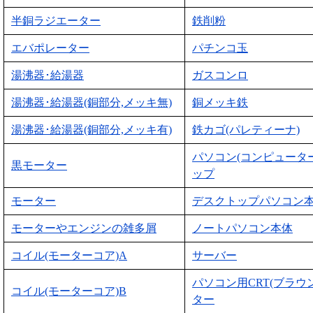
半銅ラジエーター
鉄削粉
エバポレーター
パチンコ玉
湯沸器･給湯器
ガスコンロ
湯沸器･給湯器(銅部分,メッキ無)
銅メッキ鉄
湯沸器･給湯器(銅部分,メッキ有)
鉄カゴ(パレティーナ)
パソコン(コンピュータ
黒モーター
ップ
モーター
デスクトップパソコン
モーターやエンジンの雑多屑
ノートパソコン本体
コイル(モーターコア)A
サーバー
パソコン用CRT(ブラウ
コイル(モーターコア)B
ター