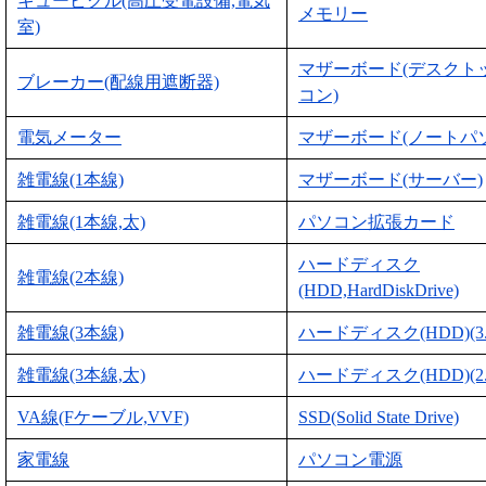
キュービクル(高圧受電設備,電気
メモリー
室)
マザーボード(デスクト
ブレーカー(配線用遮断器)
コン)
電気メーター
マザーボード(ノートパ
雑電線(1本線)
マザーボード(サーバー)
雑電線(1本線,太)
パソコン拡張カード
ハードディスク
雑電線(2本線)
(HDD,HardDiskDrive)
雑電線(3本線)
ハードディスク(HDD)(3
雑電線(3本線,太)
ハードディスク(HDD)(2
VA線(Fケーブル,VVF)
SSD(Solid State Drive)
家電線
パソコン電源