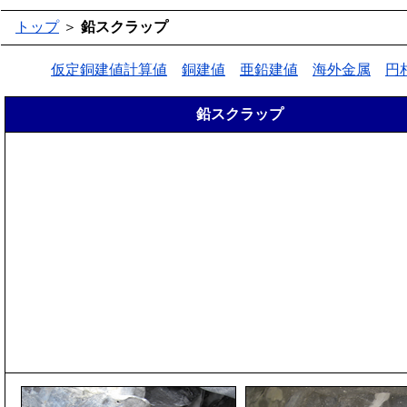
トップ
＞
鉛スクラップ
仮定銅建値計算値
銅建値
亜鉛建値
海外金属
円
鉛スクラップ