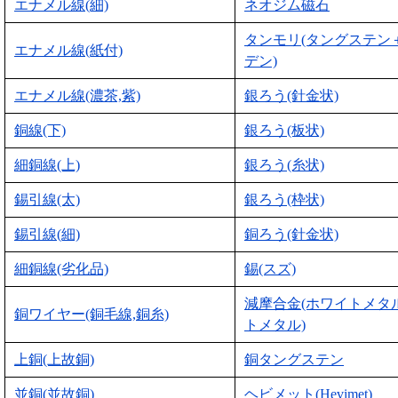
エナメル線(細)
ネオジム磁石
タンモリ(タングステン
エナメル線(紙付)
デン)
エナメル線(濃茶,紫)
銀ろう(針金状)
銅線(下)
銀ろう(板状)
細銅線(上)
銀ろう(糸状)
錫引線(太)
銀ろう(枠状)
錫引線(細)
銅ろう(針金状)
細銅線(劣化品)
錫(スズ)
減摩合金(ホワイトメタ
銅ワイヤー(銅毛線,銅糸)
トメタル)
上銅(上故銅)
銅タングステン
並銅(並故銅)
ヘビメット(Hevimet)