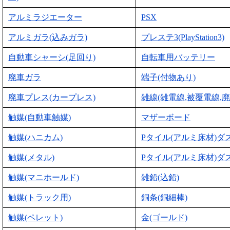
アルミラジエーター
PSX
アルミガラ(込みガラ)
プレステ3(PlayStation3)
自動車シャーシ(足回り)
自転車用バッテリー
廃車ガラ
端子(付物あり)
廃車プレス(カープレス)
雑線(雑電線,被覆電線,廃
触媒(自動車触媒)
マザーボード
触媒(ハニカム)
Pタイル(アルミ床材)ダ
触媒(メタル)
Pタイル(アルミ床材)ダ
触媒(マニホールド)
雑鉛(込鉛)
触媒(トラック用)
銅条(銅細棒)
触媒(ペレット)
金(ゴールド)