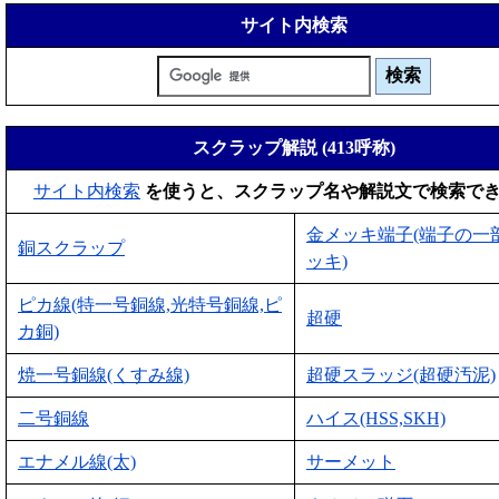
サイト内検索
スクラップ解説 (413呼称)
サイト内検索
を使うと、スクラップ名や解説文で検索で
金メッキ端子(端子の一
銅スクラップ
ッキ)
ピカ線(特一号銅線,光特号銅線,ピ
超硬
カ銅)
焼一号銅線(くすみ線)
超硬スラッジ(超硬汚泥)
二号銅線
ハイス(HSS,SKH)
エナメル線(太)
サーメット