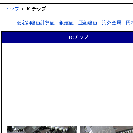
トップ
＞
ICチップ
仮定銅建値計算値
銅建値
亜鉛建値
海外金属
円
ICチップ