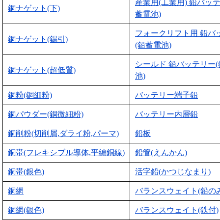
産業用(工業用) 鉛バッ
銅ナゲット(下)
蓄電池)
フォークリフト用 鉛バ
銅ナゲット(錫引)
(鉛蓄電池)
シールド 鉛バッテリー
銅ナゲット(超低質)
池)
銅粉(銅細粉)
バッテリー端子鉛
銅パウダー(銅微細粉)
バッテリー内層鉛
銅削粉(切削屑,ダライ粉,パーマ)
鉛板
銅帯(フレキシブル導体,平編銅線)
鉛管(えんかん)
銅帯(銀色)
活字鉛(かつじなまり)
銅網
バランスウェイト(鉛のみ
銅網(銀色)
バランスウェイト(鉄付)