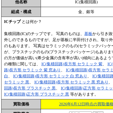
他名称
IC(集積回路)
組成・構成
金、銀等
ICチップ
とは何か？
集積回路(IC)のチップです。 写真のものは、
基板
から引き抜
外しのできるものですが、足が基板に半田付けされ、取り外
のもあります。 写真はセラミックのもの(セラミックパッケ
が、プラスチックのもの(プラスチックパッケージ)もありま
の方が価値が高い(希少金属の含有率が高い)傾向にあるようで
の種類に関しては、
IC(集積回路)長方形 セラミック 紫
、
I
路)長方形 セラミック 紫 窓あり
、
IC(集積回路)長方形 セラ
白
、
IC(集積回路)長方形 セラミック 白 窓あり
、
IC(集積回
セラミック 黒
、
IC(集積回路)長方形 セラミック 黒 窓あり
回路)長方形 プラスチック 黒
、
IC(集積回路)正方形 セラミッ
IC(集積回路)正方形 プラスチック 黒
等があります。
買取価格
2026年6月12日時点の買取価