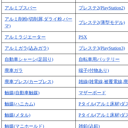
アルミブスバー
プレステ2(PlayStation2)
アルミ削粉(切削屑,ダライ粉,パー
プレステ2(薄型モデル)
マ)
アルミラジエーター
PSX
アルミガラ(込みガラ)
プレステ3(PlayStation3)
自動車シャーシ(足回り)
自転車用バッテリー
廃車ガラ
端子(付物あり)
廃車プレス(カープレス)
雑線(雑電線,被覆電線,廃
触媒(自動車触媒)
マザーボード
触媒(ハニカム)
Pタイル(アルミ床材)ダ
触媒(メタル)
Pタイル(アルミ床材)ダ
触媒(マニホールド)
雑鉛(込鉛)