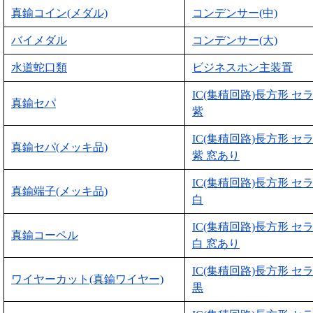
真鍮コイン(メダル)
コンデンサー(中)
バイメダル
コンデンサー(大)
水道蛇口類
ビジネスホン主装置
IC(集積回路)長方形 セ
真鍮セパ
紫
IC(集積回路)長方形 セ
真鍮セパ(メッキ品)
紫 窓あり
IC(集積回路)長方形 セ
真鍮端子(メッキ品)
白
IC(集積回路)長方形 セ
真鍮コーペル
白 窓あり
IC(集積回路)長方形 セ
ワイヤーカット(真鍮ワイヤー)
黒