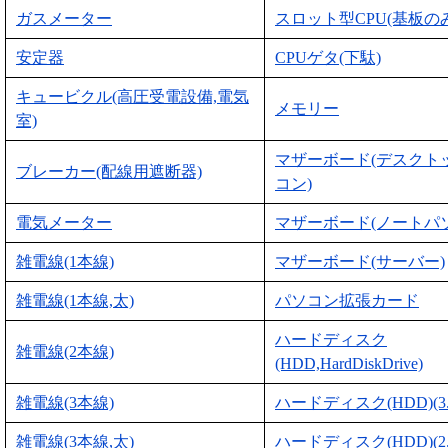
ガスメーター
スロット型CPU(基板のみ
安定器
CPUゲタ(下駄)
キュービクル(高圧受電設備,電気
メモリー
室)
マザーボード(デスクト
ブレーカー(配線用遮断器)
コン)
電気メーター
マザーボード(ノートパ
雑電線(1本線)
マザーボード(サーバー)
雑電線(1本線,太)
パソコン拡張カード
ハードディスク
雑電線(2本線)
(HDD,HardDiskDrive)
雑電線(3本線)
ハードディスク(HDD)(3
雑電線(3本線,太)
ハードディスク(HDD)(2