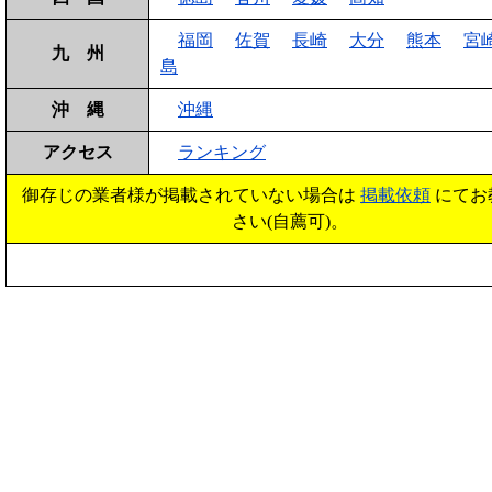
福岡
佐賀
長崎
大分
熊本
宮
九 州
島
沖 縄
沖縄
アクセス
ランキング
御存じの業者様が掲載されていない場合は
掲載依頼
にてお
さい(自薦可)。