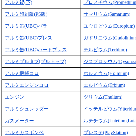
アルミ鍋(下)
プロメチウム(Promethium
アルミ印刷版(PS版)
サマリウム(Samarium)
アルミ缶(UBC)バラ
ユウロピウム(Europium)
アルミ缶(UBC)プレス
ガドリニウム(Gadolinium
アルミ缶(UBC)ハードプレス
テルビウム(Terbium)
アルミプルタブ(プルトップ)
ジスプロシウム(Dysprosi
アルミ機械コロ
ホルミウム(Holmium)
アルミエンジンコロ
エルビウム(Erbium)
エンジン
ツリウム(Thulium)
アルミシュレッダー
イッテルビウム(Ytterbiu
ガスメーター
ルテチウム(Lutetium,Lute
アルミガスボンベ
プレステ(PlayStation)