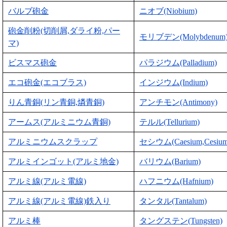
バルブ砲金
ニオブ(Niobium)
砲金削粉(切削屑,ダライ粉,パー
モリブデン(Molybdenum
マ)
ビスマス砲金
パラジウム(Palladium)
エコ砲金(エコブラス)
インジウム(Indium)
りん青銅(リン青銅,燐青銅)
アンチモン(Antimony)
アームス(アルミニウム青銅)
テルル(Tellurium)
アルミニウムスクラップ
セシウム(Caesium,Cesium
アルミインゴット(アルミ地金)
バリウム(Barium)
アルミ線(アルミ電線)
ハフニウム(Hafnium)
アルミ線(アルミ電線)鉄入り
タンタル(Tantalum)
アルミ棒
タングステン(Tungsten)