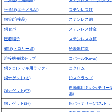
平角線(エナメル品)
ステンレス釘
銅管(溶接品)
ステンレス網
銅セパ
ステンレス針金
圧着端子
ステンレス水筒
架線(トロリー線)
給湯器蛇腹
溶接機先端チップ
コバール(Kovar)
銅タコ(メッキ用ラック)
ニクロム
銅ナゲット(太)
鉛スクラップ
自動車用 鉛バッテリー
銅ナゲット(中)
池)
銅ナゲット(細)
鉛バッテリー(バス,トラ