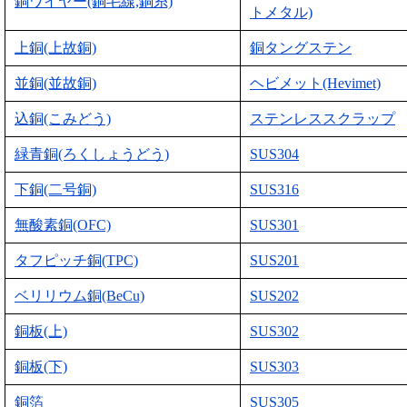
銅ワイヤー(銅毛線,銅糸)
トメタル)
上銅(上故銅)
銅タングステン
並銅(並故銅)
ヘビメット(Hevimet)
込銅(こみどう)
ステンレススクラップ
緑青銅(ろくしょうどう)
SUS304
下銅(二号銅)
SUS316
無酸素銅(OFC)
SUS301
タフピッチ銅(TPC)
SUS201
ベリリウム銅(BeCu)
SUS202
銅板(上)
SUS302
銅板(下)
SUS303
銅箔
SUS305