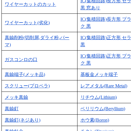
IC(集積回路)長方形 セ
ワイヤーカットのカット
黒 窓あり
IC(集積回路)長方形 プ
ワイヤーカット(劣化)
ク 黒
真鍮削粉(切削屑,ダライ粉,パー
IC(集積回路)正方形 セ
マ)
黒
IC(集積回路)正方形 プ
ガスコンロの口
ク 黒
真鍮端子(メッキ品)
基板金メッキ端子
スクリュー(プロペラ)
レアメタル(Rare Metal)
メッキ真鍮
リチウム(Lithium)
真鍮釘
ベリリウム(Beryllium)
真鍮釘(ネジあり)
ホウ素(Boron)