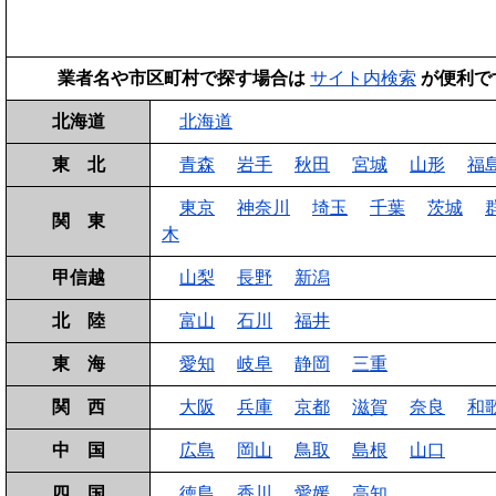
業者名や市区町村で探す場合は
サイト内検索
が便利で
北海道
北海道
東 北
青森
岩手
秋田
宮城
山形
福
東京
神奈川
埼玉
千葉
茨城
関 東
木
甲信越
山梨
長野
新潟
北 陸
富山
石川
福井
東 海
愛知
岐阜
静岡
三重
関 西
大阪
兵庫
京都
滋賀
奈良
和
中 国
広島
岡山
鳥取
島根
山口
四 国
徳島
香川
愛媛
高知