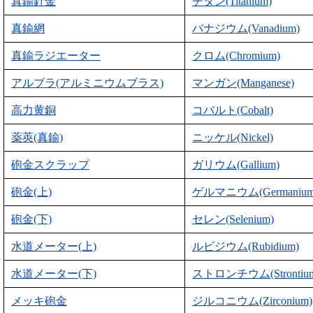
真鍮針金
チタン(Titanium)
真鍮網
バナジウム(Vanadium)
真鍮ラジエーター
クロム(Chromium)
アルブラ(アルミニウムブラス)
マンガン(Manganese)
高力黄銅
コバルト(Cobalt)
薬莢(真鍮)
ニッケル(Nickel)
砲金スクラップ
ガリウム(Gallium)
砲金(上)
ゲルマニウム(Germanium
砲金(下)
セレン(Selenium)
水道メーター(上)
ルビジウム(Rubidium)
水道メーター(下)
ストロンチウム(Strontiu
メッキ砲金
ジルコニウム(Zirconium)