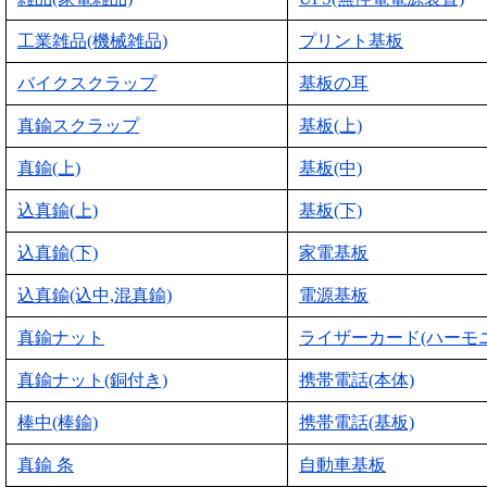
工業雑品(機械雑品)
プリント基板
バイクスクラップ
基板の耳
真鍮スクラップ
基板(上)
真鍮(上)
基板(中)
込真鍮(上)
基板(下)
込真鍮(下)
家電基板
込真鍮(込中,混真鍮)
電源基板
真鍮ナット
ライザーカード(ハーモ
真鍮ナット(銅付き)
携帯電話(本体)
棒中(棒鍮)
携帯電話(基板)
真鍮 条
自動車基板