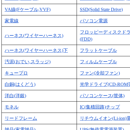
VA線(Fケーブル,VVF)
SSD(Solid State Drive)
家電線
パソコン電源
フロッピーディスクド
ハーネス(ワイヤーハーネス)
(FDD)
ハーネス(ワイヤーハーネス)下
フラットケーブル
汚泥(おでい,スラッジ)
フィルムケーブル
キュープロ
ファン(冷却ファン)
白銅(はくどう)
光学ドライブ(CD-ROM
洋白(洋銀)
パソコンケース(筐体)
モネル
IC(集積回路)チップ
リードフレーム
リチウムイオン(Li-ion)
雑品(家電雑品)
UPS(無停電電源装置)