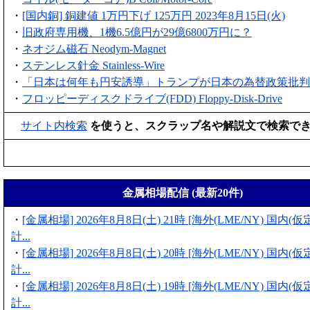
・
[国内銅] 銅建値 1万円下げ 125万円 2023年8月15日(火)
・
旧政府専用機、1機6.5億円が29億6800万円に？
・
ネオジム磁石 Neodym-Magnet
・
ステンレス針金 Stainless-Wire
・
「日本は何年も円安誘導」トランプが日本の為替政策批判
・
フロッピーディスクドライブ(FDD) Floppy-Disk-Drive
サイト内検索
を使うと、スクラップ名や解説文で検索で
金属相場配信 (最新20件)
・
[金属相場] 2026年8月8日(土) 21時 [海外(LME/NY) 国内
計...
・
[金属相場] 2026年8月8日(土) 20時 [海外(LME/NY) 国内
計...
・
[金属相場] 2026年8月8日(土) 19時 [海外(LME/NY) 国内
計...