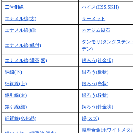
二号銅線
ハイス(HSS,SKH)
エナメル線(太)
サーメット
エナメル線(細)
ネオジム磁石
タンモリ(タングステン
エナメル線(紙付)
デン)
エナメル線(濃茶,紫)
銀ろう(針金状)
銅線(下)
銀ろう(板状)
細銅線(上)
銀ろう(糸状)
錫引線(太)
銀ろう(枠状)
錫引線(細)
銅ろう(針金状)
細銅線(劣化品)
錫(スズ)
減摩合金(ホワイトメタ