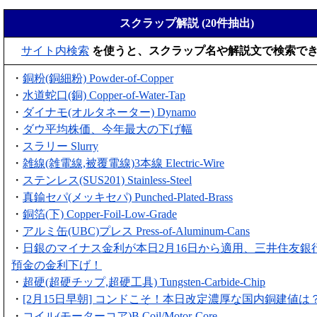
スクラップ解説 (20件抽出)
サイト内検索
を使うと、スクラップ名や解説文で検索で
・
銅粉(銅細粉) Powder-of-Copper
・
水道蛇口(銅) Copper-of-Water-Tap
・
ダイナモ(オルタネーター) Dynamo
・
ダウ平均株価、今年最大の下げ幅
・
スラリー Slurry
・
雑線(雑電線,被覆電線)3本線 Electric-Wire
・
ステンレス(SUS201) Stainless-Steel
・
真鍮セパ(メッキセパ) Punched-Plated-Brass
・
銅箔(下) Copper-Foil-Low-Grade
・
アルミ缶(UBC)プレス Press-of-Aluminum-Cans
・
日銀のマイナス金利が本日2月16日から適用、三井住友銀
預金の金利下げ！
・
超硬(超硬チップ,超硬工具) Tungsten-Carbide-Chip
・
[2月15日早朝] コンドこそ！本日改定濃厚な国内銅建値は
・
コイル(モーターコア)B Coil/Motor-Core