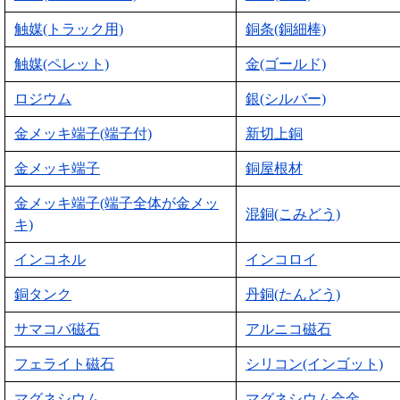
触媒(トラック用)
銅条(銅細棒)
触媒(ペレット)
金(ゴールド)
ロジウム
銀(シルバー)
金メッキ端子(端子付)
新切上銅
金メッキ端子
銅屋根材
金メッキ端子(端子全体が金メッ
混銅(こみどう)
キ)
インコネル
インコロイ
銅タンク
丹銅(たんどう)
サマコバ磁石
アルニコ磁石
フェライト磁石
シリコン(インゴット)
マグネシウム
マグネシウム合金