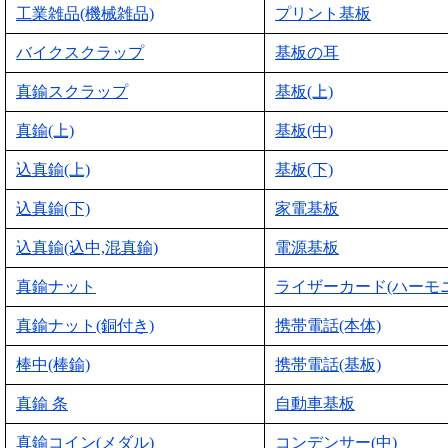
工業雑品(機械雑品)
プリント基板
バイクスクラップ
基板の耳
真鍮スクラップ
基板(上)
真鍮(上)
基板(中)
込真鍮(上)
基板(下)
込真鍮(下)
家電基板
込真鍮(込中,混真鍮)
電源基板
真鍮ナット
ライザーカード(ハーモ
真鍮ナット(銅付き)
携帯電話(本体)
棒中(棒鍮)
携帯電話(基板)
真鍮 条
自動車基板
真鍮コイン(メダル)
コンデンサー(中)