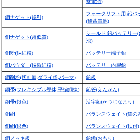
蓄電池)
フォークリフト用 鉛バ
銅ナゲット(錫引)
(鉛蓄電池)
シールド 鉛バッテリー
銅ナゲット(超低質)
池)
銅粉(銅細粉)
バッテリー端子鉛
銅パウダー(銅微細粉)
バッテリー内層鉛
銅削粉(切削屑,ダライ粉,パーマ)
鉛板
銅帯(フレキシブル導体,平編銅線)
鉛管(えんかん)
銅帯(銀色)
活字鉛(かつじなまり)
銅網
バランスウェイト(鉛のみ
銅網(銀色)
バランスウェイト(鉄付)
銅メッキ板
鉛錘(おもり)