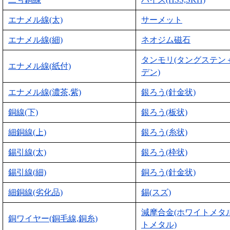
エナメル線(太)
サーメット
エナメル線(細)
ネオジム磁石
タンモリ(タングステン
エナメル線(紙付)
デン)
エナメル線(濃茶,紫)
銀ろう(針金状)
銅線(下)
銀ろう(板状)
細銅線(上)
銀ろう(糸状)
錫引線(太)
銀ろう(枠状)
錫引線(細)
銅ろう(針金状)
細銅線(劣化品)
錫(スズ)
減摩合金(ホワイトメタ
銅ワイヤー(銅毛線,銅糸)
トメタル)