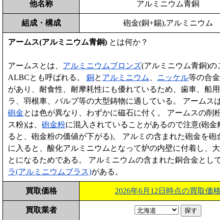
他名称
アルミニウム青銅
組成・構成
砲金(銅+錫),アルミニウム
アームス(アルミニウム青銅)
とは何か？
アームスとは、
アルミニウム
ブロンズ
(アルミニウム青銅)の
ALBCとも呼ばれる。
銅
と
アルミニウム
、
ニッケル
等の合金
があり、耐食性、耐摩耗性にも優れているため、歯車、船用
ラ、羽根車、バルブ等の大型鋳物に適している。 アームス
砲金
とは色が異なり、わずかに磁石に付く。 アームスの削粉
ス粉)は、
砲金粉
に混入されていることがあるので注意(砲金
ると、砲金粉の価値が下がる)。 アルミの含まれた砲金を砲
に入ると、酸化アルミニウムとなって炉の内壁に付着し、大
とになるためである。 アルミニウムの含まれた銅合金とし
ラ(アルミニウムブラス)
がある。
買取価格
2026年6月12日時点の買取価
買取業者