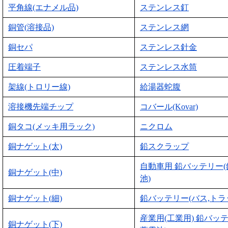
平角線(エナメル品)
ステンレス釘
銅管(溶接品)
ステンレス網
銅セパ
ステンレス針金
圧着端子
ステンレス水筒
架線(トロリー線)
給湯器蛇腹
溶接機先端チップ
コバール(Kovar)
銅タコ(メッキ用ラック)
ニクロム
銅ナゲット(太)
鉛スクラップ
自動車用 鉛バッテリー
銅ナゲット(中)
池)
銅ナゲット(細)
鉛バッテリー(バス,トラ
産業用(工業用) 鉛バッ
銅ナゲット(下)