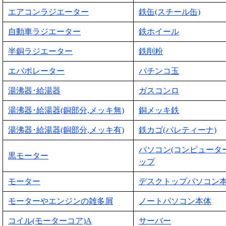
エアコンラジエーター
鉄缶(スチール缶)
自動車ラジエーター
鉄ホイール
半銅ラジエーター
鉄削粉
エバポレーター
パチンコ玉
湯沸器･給湯器
ガスコンロ
湯沸器･給湯器(銅部分,メッキ無)
銅メッキ鉄
湯沸器･給湯器(銅部分,メッキ有)
鉄カゴ(パレティーナ)
パソコン(コンピュータ
黒モーター
ップ
モーター
デスクトップパソコン
モーターやエンジンの雑多屑
ノートパソコン本体
コイル(モーターコア)A
サーバー