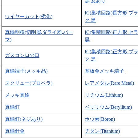
黒 窓あり
IC(集積回路)長方形 プ
ワイヤーカット(劣化)
ク 黒
真鍮削粉(切削屑,ダライ粉,パー
IC(集積回路)正方形 セ
マ)
黒
IC(集積回路)正方形 プ
ガスコンロの口
ク 黒
真鍮端子(メッキ品)
基板金メッキ端子
スクリュー(プロペラ)
レアメタル(Rare Metal)
メッキ真鍮
リチウム(Lithium)
真鍮釘
ベリリウム(Beryllium)
真鍮釘(ネジあり)
ホウ素(Boron)
真鍮針金
チタン(Titanium)