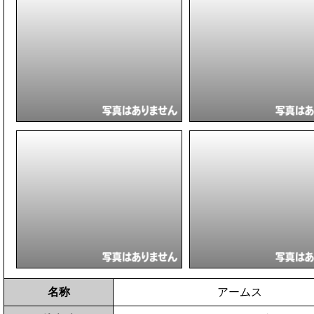
名称
アームス