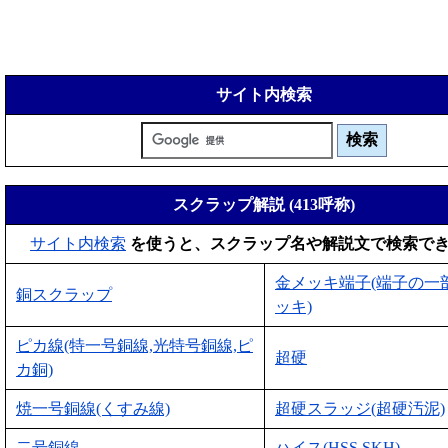
サイト内検索
スクラップ解説 (413呼称)
サイト内検索
を使うと、スクラップ名や解説文で検索で
金メッキ端子(端子の一
銅スクラップ
ッキ)
ピカ線(特一号銅線,光特号銅線,ピ
超硬
カ銅)
焼一号銅線(くすみ線)
超硬スラッジ(超硬汚泥)
二号銅線
ハイス(HSS,SKH)