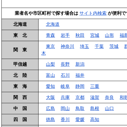
業者名や市区町村で探す場合は
サイト内検索
が便利で
北海道
北海道
東 北
青森
岩手
秋田
宮城
山形
福
東京
神奈川
埼玉
千葉
茨城
関 東
木
甲信越
山梨
長野
新潟
北 陸
富山
石川
福井
東 海
愛知
岐阜
静岡
三重
関 西
大阪
兵庫
京都
滋賀
奈良
和
中 国
広島
岡山
鳥取
島根
山口
四 国
徳島
香川
愛媛
高知