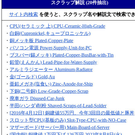
スクラップ解説 (20件抽出)
サイト内検索
を使うと、スクラップ名や解説文で検索で
・
CPU(セラミック 上) CPU-Ceramic-High-Grade
・
白銅(Cupronickel,キュープロニッケル)
・
銅メッキ板 Plated-Copper-Plate
・
パソコン電源 Power-Supply-Unit-for-PC
・
ブスバー(錫メッキ) Plated-Copper-BusBar-with-Tin
・
鉛管(えんかん) Lead-Pipe-for-Water-Supply
・
アルミラジエーター Aluminum-Radiator
・
金(ゴールド) Gold,Au
・
亜鉛メガネ(塩食い) Zinc-Anode-for-Ship
・
下銅(二号銅) Low-Grade-Copper-Scrap
・
廃車ガラ Disused-Car-Junk
・
半田(ハンダ)削粉 Shaved-Scraps-of-Lead-Solder
・
[2016年4月12日] 銅建値55万円、今年3回目の最低値と豚丼
・
スロット型CPU(基板のみ) Slot-Type-CPU-with-NO-Case
・
マザーボード(サーバー用) Main-Board-of-Server
・
[国内銅] 銅建値 1万円下げ 126万円 2023年8月8日(火)