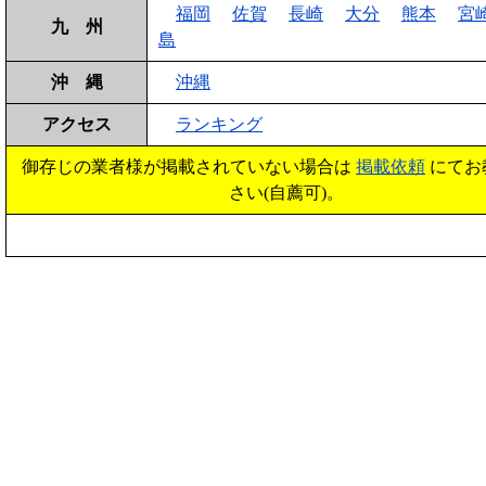
福岡
佐賀
長崎
大分
熊本
宮
九 州
島
沖 縄
沖縄
アクセス
ランキング
御存じの業者様が掲載されていない場合は
掲載依頼
にてお
さい(自薦可)。