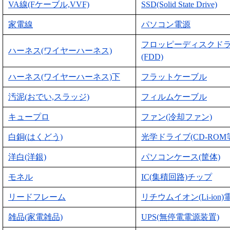
VA線(Fケーブル,VVF)
SSD(Solid State Drive)
家電線
パソコン電源
フロッピーディスクド
ハーネス(ワイヤーハーネス)
(FDD)
ハーネス(ワイヤーハーネス)下
フラットケーブル
汚泥(おでい,スラッジ)
フィルムケーブル
キュープロ
ファン(冷却ファン)
白銅(はくどう)
光学ドライブ(CD-ROM
洋白(洋銀)
パソコンケース(筐体)
モネル
IC(集積回路)チップ
リードフレーム
リチウムイオン(Li-ion)
雑品(家電雑品)
UPS(無停電電源装置)