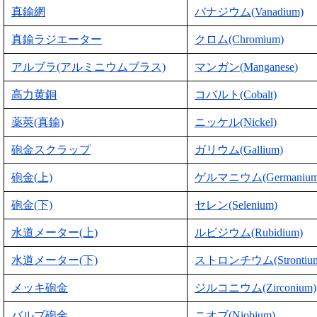
真鍮網
バナジウム(Vanadium)
真鍮ラジエーター
クロム(Chromium)
アルブラ(アルミニウムブラス)
マンガン(Manganese)
高力黄銅
コバルト(Cobalt)
薬莢(真鍮)
ニッケル(Nickel)
砲金スクラップ
ガリウム(Gallium)
砲金(上)
ゲルマニウム(Germanium
砲金(下)
セレン(Selenium)
水道メーター(上)
ルビジウム(Rubidium)
水道メーター(下)
ストロンチウム(Strontiu
メッキ砲金
ジルコニウム(Zirconium)
バルブ砲金
ニオブ(Niobium)