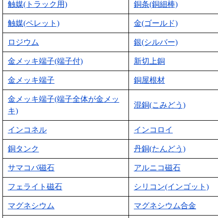
触媒(トラック用)
銅条(銅細棒)
触媒(ペレット)
金(ゴールド)
ロジウム
銀(シルバー)
金メッキ端子(端子付)
新切上銅
金メッキ端子
銅屋根材
金メッキ端子(端子全体が金メッ
混銅(こみどう)
キ)
インコネル
インコロイ
銅タンク
丹銅(たんどう)
サマコバ磁石
アルニコ磁石
フェライト磁石
シリコン(インゴット)
マグネシウム
マグネシウム合金