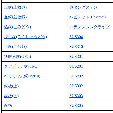
上銅(上故銅)
銅タングステン
並銅(並故銅)
ヘビメット(Hevimet)
込銅(こみどう)
ステンレススクラップ
緑青銅(ろくしょうどう)
SUS304
下銅(二号銅)
SUS316
無酸素銅(OFC)
SUS301
タフピッチ銅(TPC)
SUS201
ベリリウム銅(BeCu)
SUS202
銅板(上)
SUS302
銅板(下)
SUS303
銅箔
SUS305