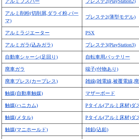
アルミブスバー
プレステ2(PlayStation2)
アルミ削粉(切削屑,ダライ粉,パー
プレステ2(薄型モデル)
マ)
アルミラジエーター
PSX
アルミガラ(込みガラ)
プレステ3(PlayStation3)
自動車シャーシ(足回り)
自転車用バッテリー
廃車ガラ
端子(付物あり)
廃車プレス(カープレス)
雑線(雑電線,被覆電線,廃
触媒(自動車触媒)
マザーボード
触媒(ハニカム)
Pタイル(アルミ床材)ダ
触媒(メタル)
Pタイル(アルミ床材)ダ
触媒(マニホールド)
雑鉛(込鉛)