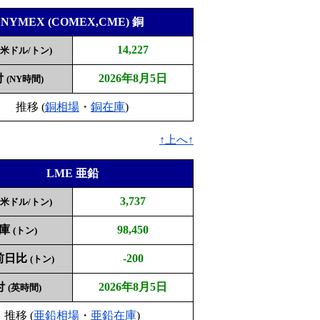
NYMEX (COMEX,CME) 銅
14,227
(米ドル/トン)
付
2026年8月5日
(NY時間)
推移 (
銅相場
・
銅在庫
)
↑上へ↑
LME 亜鉛
3,737
(米ドル/トン)
庫
98,450
(トン)
前日比
-200
(トン)
付
2026年8月5日
(英時間)
推移 (
亜鉛相場
・
亜鉛在庫
)