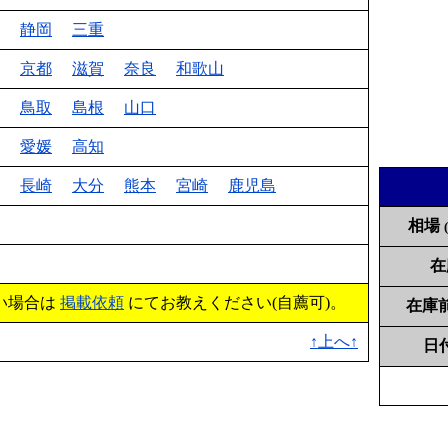
静岡
三重
京都
滋賀
奈良
和歌山
鳥取
島根
山口
愛媛
高知
長崎
大分
熊本
宮崎
鹿児島
相場
在
い場合は
掲載依頼
にてお教えください(自薦可)。
在庫
↑上へ↑
日