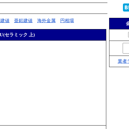
銅建値
亜鉛建値
海外金属
円相場
PU(セラミック 上)
業者