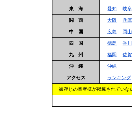
東 海
愛知
岐阜
関 西
大阪
兵庫
中 国
広島
岡山
四 国
徳島
香川
九 州
福岡
佐賀
沖 縄
沖縄
アクセス
ランキング
御存じの業者様が掲載されていな