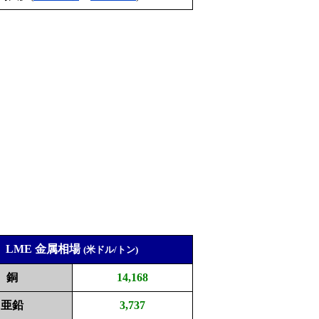
LME 金属相場
(米ドル/トン)
銅
14,168
亜鉛
3,737