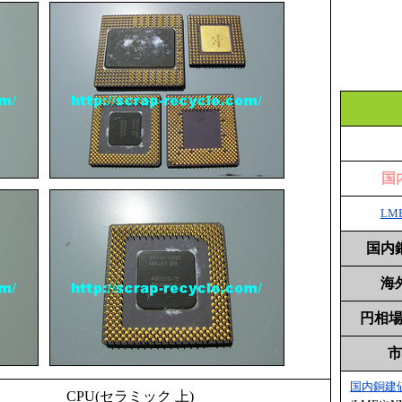
国
LM
国内
海
円相場 
市
国内銅建
CPU(セラミック 上)