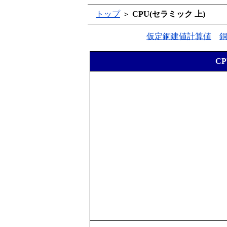
トップ
＞
CPU(セラミック 上)
仮定銅建値計算値
C