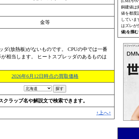
(LMEやN
銅建値は
値を都度
していま
金等
はズレが
値
)を掴
ダ(放熱板)がないものです。 CPUの中では一番
um等が相当します。 ヒートスプレッダのあるものは
2026年6月12日時点の買取価格
スクラップ名や解説文で検索できます。
↑上へ↑