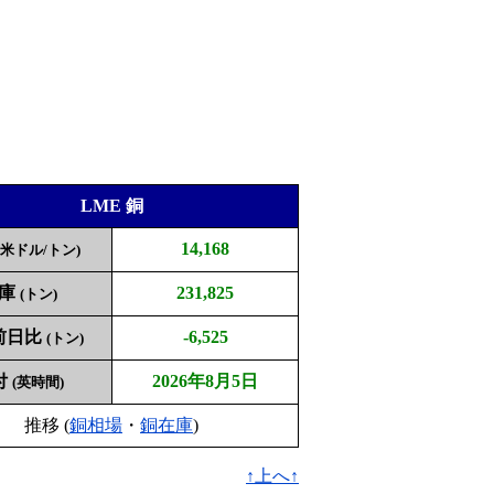
LME 銅
14,168
(米ドル/トン)
庫
231,825
(トン)
前日比
-6,525
(トン)
付
2026年8月5日
(英時間)
推移 (
銅相場
・
銅在庫
)
↑上へ↑