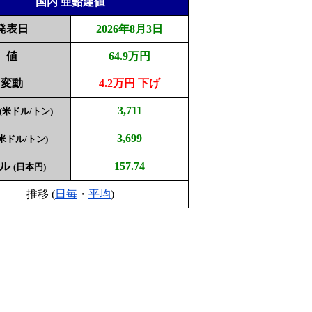
国内 亜鉛建値
発表日
2026年8月3日
値
64.9万円
変動
4.2万円 下げ
3,711
(米ドル/トン)
3,699
(米ドル/トン)
ドル
157.74
(日本円)
推移 (
日毎
・
平均
)