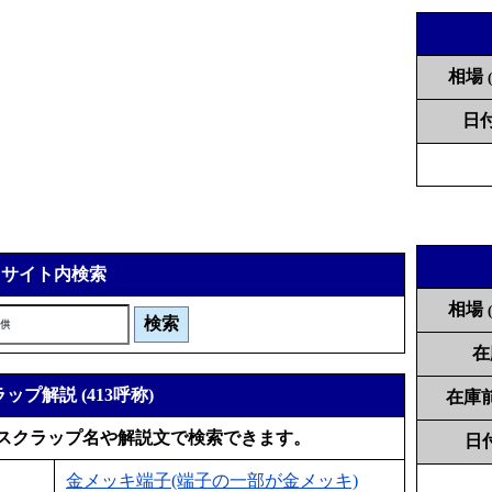
相場
日
サイト内検索
相場
在
ップ解説 (413呼称)
在庫
スクラップ名や解説文で検索できます。
日
金メッキ端子(端子の一部が金メッキ)