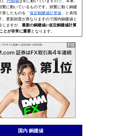
Y)、
円相場
は常に動いていますので、本来、
頻繁に動いているものです。頻繁に動く銅建
計算したものを「
仮定銅建値計算値
」と表現
す。更新頻度が異なりますので国内銅建値と
生じますが、
最新の銅建値(=
仮定銅建値計算
むことが非常に重要
となります。
国内 銅建値