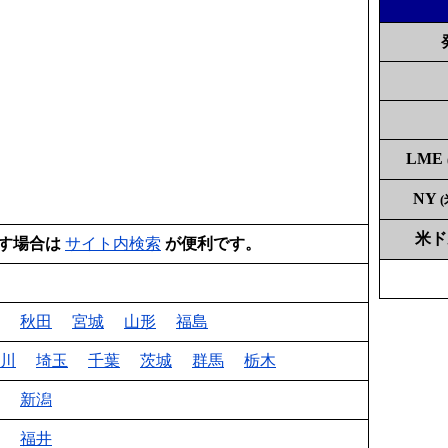
LME
NY
米
す場合は
サイト内検索
が便利です。
秋田
宮城
山形
福島
川
埼玉
千葉
茨城
群馬
栃木
新潟
福井