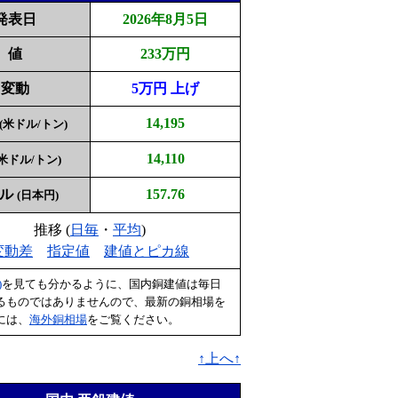
発表日
2026年8月5日
値
233万円
変動
5万円 上げ
14,195
(米ドル/トン)
14,110
(米ドル/トン)
ドル
157.76
(日本円)
推移 (
日毎
・
平均
)
変動差
指定値
建値とピカ線
)
を見ても分かるように、国内銅建値は毎日
るものではありませんので、最新の銅相場を
には、
海外銅相場
をご覧ください。
↑上へ↑