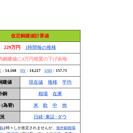
仮定銅建値計算値
229万円
1時間毎の推移
内銅建値に4万円程度の下げ余地
E
：
14,168
NY
：
14,227
USD
：
157.71
銅建値
現在値
推移
平均
外銅
相場
在庫
(為替)
米
欧
中
他
況
日経･東証･ダウ
値
は時々しか改定されませんが、
海外銅相場