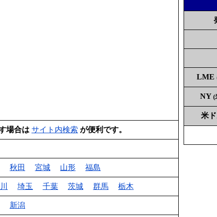
LME
NY
米
す場合は
サイト内検索
が便利です。
秋田
宮城
山形
福島
川
埼玉
千葉
茨城
群馬
栃木
新潟