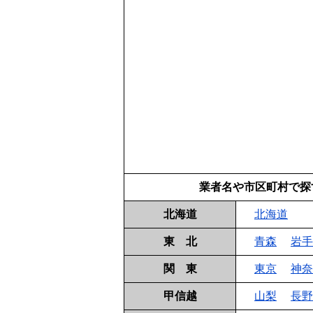
業者名や市区町村で探
北海道
北海道
東 北
青森
岩手
関 東
東京
神奈
甲信越
山梨
長野