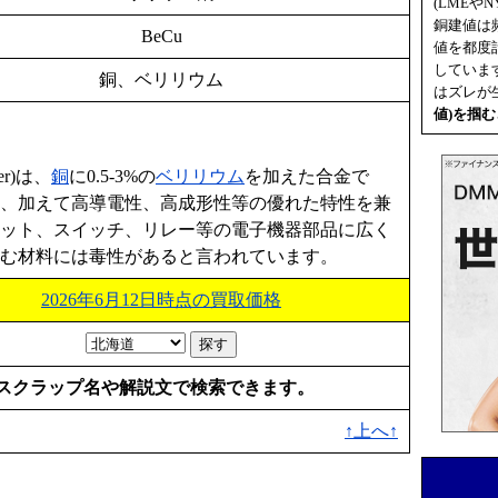
(LMEやN
銅建値は
BeCu
値を都度
していま
銅、ベリリウム
はズレが
値
)を掴
er)は、
銅
に0.5-3%の
ベリリウム
を加えた合金で
ち、加えて高導電性、高成形性等の優れた特性を兼
ソケット、スイッチ、リレー等の電子機器部品に広く
含む材料には毒性があると言われています。
2026年6月12日時点の買取価格
スクラップ名や解説文で検索できます。
↑上へ↑