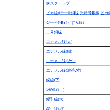
銅スクラップ
ピカ線(特一号銅線,光特号銅線,ピカ
焼一号銅線(くすみ線)
二号銅線
エナメル線(太)
エナメル線(細)
エナメル線(紙付)
エナメル線(濃茶,紫)
銅線(下)
細銅線(上)
錫引線(太)
錫引線(細)