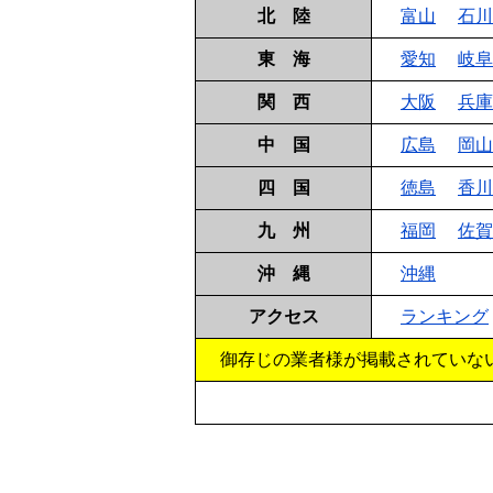
北 陸
富山
石川
東 海
愛知
岐阜
関 西
大阪
兵庫
中 国
広島
岡山
四 国
徳島
香川
九 州
福岡
佐賀
沖 縄
沖縄
アクセス
ランキング
御存じの業者様が掲載されていな