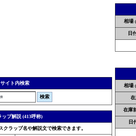
相場
日
サイト内検索
相場
在
在庫
ップ解説 (413呼称)
日
スクラップ名や解説文で検索できます。