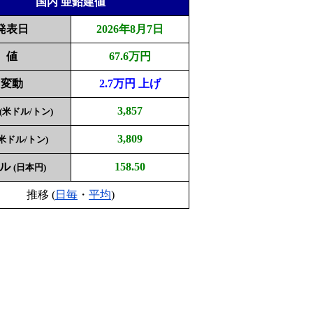
国内 亜鉛建値
発表日
2026年8月7日
値
67.6万円
変動
2.7万円 上げ
3,857
(米ドル/トン)
3,809
(米ドル/トン)
ドル
158.50
(日本円)
推移 (
日毎
・
平均
)