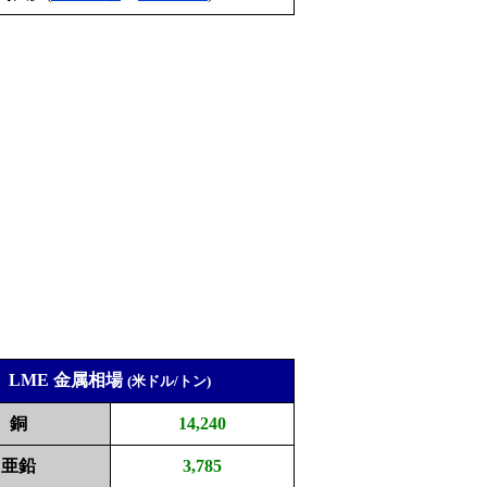
LME 金属相場
(米ドル/トン)
銅
14,240
亜鉛
3,785