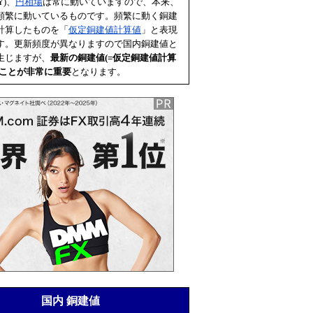
Y)、
円相場
は常に動いていますので、本来、
頻繁に動いているものです。頻繁に動く銅建
計算したものを「
仮定銅建値計算値
」と表現
す。更新頻度が異なりますので国内銅建値と
生じますが、
最新の銅建値(=
仮定銅建値計算
むことが非常に重要
となります。
国内 銅建値