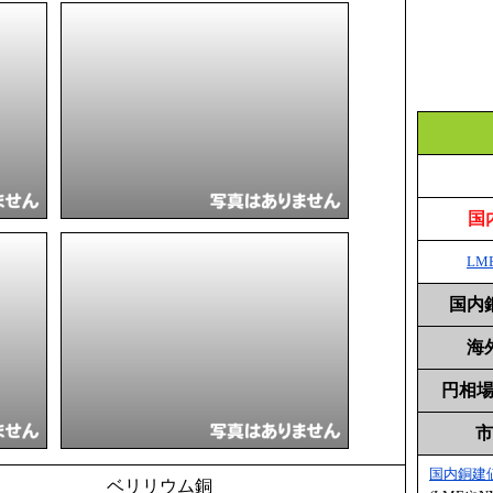
国
LM
国内
海
円相場 
市
国内銅建
ベリリウム銅