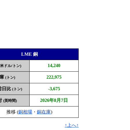
LME 銅
14,240
(米ドル/トン)
庫
222,975
(トン)
前日比
-3,675
(トン)
付
2026年8月7日
(英時間)
推移 (
銅相場
・
銅在庫
)
↑上へ↑