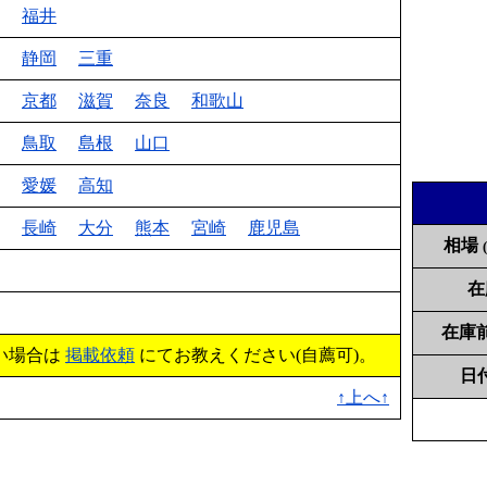
福井
静岡
三重
京都
滋賀
奈良
和歌山
鳥取
島根
山口
愛媛
高知
長崎
大分
熊本
宮崎
鹿児島
相場
在
在庫
い場合は
掲載依頼
にてお教えください(自薦可)。
日
↑上へ↑