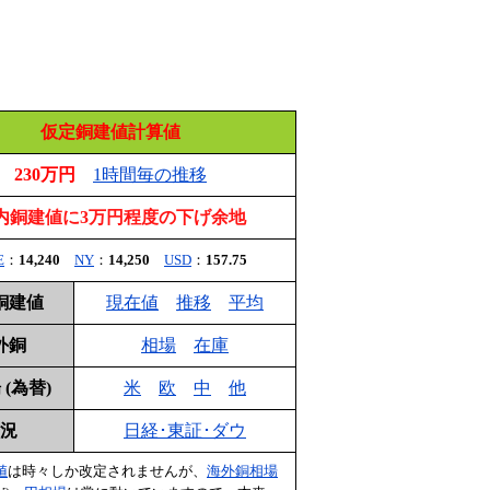
仮定銅建値計算値
230万円
1時間毎の推移
内銅建値に3万円程度の下げ余地
E
：
14,240
NY
：
14,250
USD
：
157.75
銅建値
現在値
推移
平均
外銅
相場
在庫
(為替)
米
欧
中
他
況
日経･東証･ダウ
値
は時々しか改定されませんが、
海外銅相場