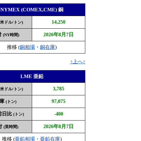
NYMEX (COMEX,CME) 銅
14,250
(米ドル/トン)
付
2026年8月7日
(NY時間)
推移 (
銅相場
・
銅在庫
)
↑上へ↑
LME 亜鉛
3,785
(米ドル/トン)
庫
97,075
(トン)
前日比
-400
(トン)
付
2026年8月7日
(英時間)
推移 (
亜鉛相場
・
亜鉛在庫
)