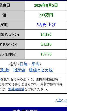
発表日
2026年8月5日
値
233万円
変動
5万円 上げ
14,195
(米ドル/トン)
14,110
(米ドル/トン)
ドル
157.76
(日本円)
推移 (
日毎
・
平均
)
変動差
指定値
建値とピカ線
)
を見ても分かるように、国内銅建値は毎日
るものではありませんので、最新の銅相場を
には、
海外銅相場
をご覧ください。
↑上へ↑