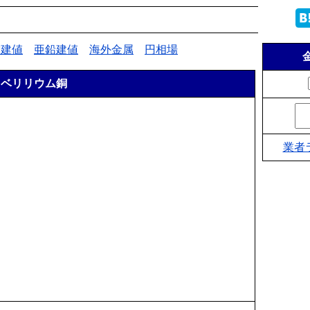
銅建値
亜鉛建値
海外金属
円相場
ベリリウム銅
業者