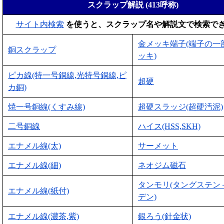
スクラップ解説 (413呼称)
サイト内検索
を使うと、スクラップ名や解説文で検索で
金メッキ端子(端子の一
銅スクラップ
ッキ)
ピカ線(特一号銅線,光特号銅線,ピ
超硬
カ銅)
焼一号銅線(くすみ線)
超硬スラッジ(超硬汚泥)
二号銅線
ハイス(HSS,SKH)
エナメル線(太)
サーメット
エナメル線(細)
ネオジム磁石
タンモリ(タングステン
エナメル線(紙付)
デン)
エナメル線(濃茶,紫)
銀ろう(針金状)