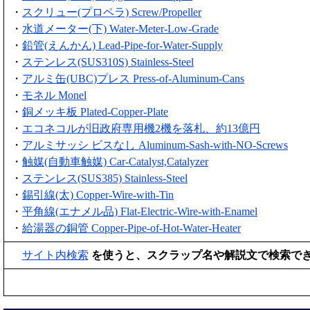
・
スクリュー(プロペラ) Screw/Propeller
・
水道メーター(下) Water-Meter-Low-Grade
・
鉛管(えんかん) Lead-Pipe-for-Water-Supply
・
ステンレス(SUS310S) Stainless-Steel
・
アルミ缶(UBC)プレス Press-of-Aluminum-Cans
・
モネル Monel
・
銅メッキ板 Plated-Copper-Plate
・
エコネコルが旧政府専用機2機を落札、約13億円
・
アルミサッシ ビスなし Aluminum-Sash-with-NO-Screws
・
触媒(自動車触媒) Car-Catalyst,Catalyzer
・
ステンレス(SUS385) Stainless-Steel
・
錫引線(太) Copper-Wire-with-Tin
・
平角線(エナメル品) Flat-Electric-Wire-with-Enamel
・
給湯器の銅管 Copper-Pipe-of-Hot-Water-Heater
サイト内検索
を使うと、スクラップ名や解説文で検索で