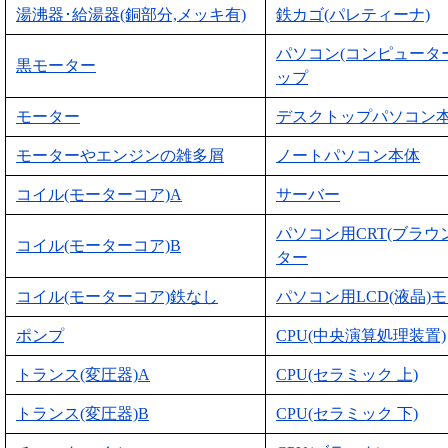
湯沸器･給湯器(銅部分,メッキ有)
鉄カゴ(パレティーナ)
パソコン(コンピュータ
黒モーター
ップ
モーター
デスクトップパソコン
モーターやエンジンの雑多屑
ノートパソコン本体
コイル(モーターコア)A
サーバー
パソコン用CRT(ブラウ
コイル(モーターコア)B
ター
コイル(モーターコア)鉄なし
パソコン用LCD(液晶)
ポンプ
CPU(中央演算処理装置)
トランス(変圧器)A
CPU(セラミック 上)
トランス(変圧器)B
CPU(セラミック 下)