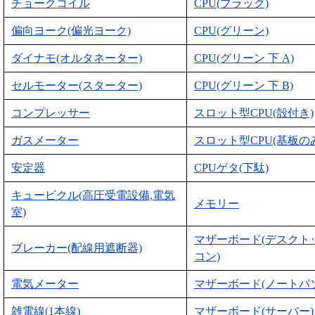
チョークコイル
CPU(ブラック)
偏向ヨーク(偏光ヨーク)
CPU(グリーン)
ダイナモ(オルタネーター)
CPU(グリーン 下 A)
セルモーター(スターター)
CPU(グリーン 下 B)
コンプレッサー
スロット型CPU(殻付き)
ガスメーター
スロット型CPU(基板の
安定器
CPUゲタ(下駄)
キュービクル(高圧受電設備,電気
メモリー
室)
マザーボード(デスクト
ブレーカー(配線用遮断器)
コン)
電気メーター
マザーボード(ノートパ
雑電線(1本線)
マザーボード(サーバー)