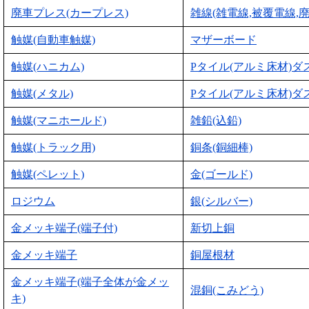
廃車プレス(カープレス)
雑線(雑電線,被覆電線,廃
触媒(自動車触媒)
マザーボード
触媒(ハニカム)
Pタイル(アルミ床材)ダ
触媒(メタル)
Pタイル(アルミ床材)ダ
触媒(マニホールド)
雑鉛(込鉛)
触媒(トラック用)
銅条(銅細棒)
触媒(ペレット)
金(ゴールド)
ロジウム
銀(シルバー)
金メッキ端子(端子付)
新切上銅
金メッキ端子
銅屋根材
金メッキ端子(端子全体が金メッ
混銅(こみどう)
キ)