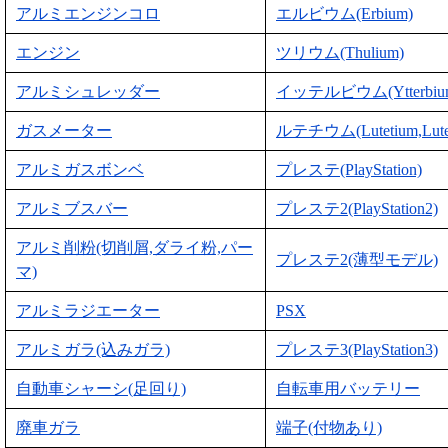
アルミエンジンコロ
エルビウム(Erbium)
エンジン
ツリウム(Thulium)
アルミシュレッダー
イッテルビウム(Ytterbiu
ガスメーター
ルテチウム(Lutetium,Lute
アルミガスボンベ
プレステ(PlayStation)
アルミブスバー
プレステ2(PlayStation2)
アルミ削粉(切削屑,ダライ粉,パー
プレステ2(薄型モデル)
マ)
アルミラジエーター
PSX
アルミガラ(込みガラ)
プレステ3(PlayStation3)
自動車シャーシ(足回り)
自転車用バッテリー
廃車ガラ
端子(付物あり)