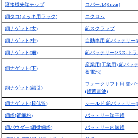
溶接機先端チップ
コバール(Kovar)
銅タコ(メッキ用ラック)
ニクロム
銅ナゲット(太)
鉛スクラップ
銅ナゲット(中)
自動車用 鉛バッテリー(
銅ナゲット(細)
鉛バッテリー(バス,トラ
産業用(工業用) 鉛バッ
銅ナゲット(下)
蓄電池)
フォークリフト用 鉛バ
銅ナゲット(錫引)
(鉛蓄電池)
銅ナゲット(超低質)
シールド 鉛バッテリー(
銅粉(銅細粉)
バッテリー端子鉛
銅パウダー(銅微細粉)
バッテリー内層鉛