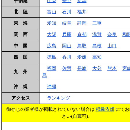
甲信越
山梨
長野
新潟
北 陸
富山
石川
福井
東 海
愛知
岐阜
静岡
三重
関 西
大阪
兵庫
京都
滋賀
奈良
和
中 国
広島
岡山
鳥取
島根
山口
四 国
徳島
香川
愛媛
高知
福岡
佐賀
長崎
大分
熊本
宮
九 州
島
沖 縄
沖縄
アクセス
ランキング
御存じの業者様が掲載されていない場合は
掲載依頼
にてお
さい(自薦可)。