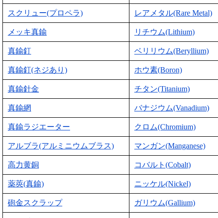
スクリュー(プロペラ)
レアメタル(Rare Metal)
メッキ真鍮
リチウム(Lithium)
真鍮釘
ベリリウム(Beryllium)
真鍮釘(ネジあり)
ホウ素(Boron)
真鍮針金
チタン(Titanium)
真鍮網
バナジウム(Vanadium)
真鍮ラジエーター
クロム(Chromium)
アルブラ(アルミニウムブラス)
マンガン(Manganese)
高力黄銅
コバルト(Cobalt)
薬莢(真鍮)
ニッケル(Nickel)
砲金スクラップ
ガリウム(Gallium)