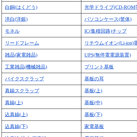
白銅(はくどう)
光学ドライブ(CD-ROM
洋白(洋銀)
パソコンケース(筐体)
モネル
IC(集積回路)チップ
リードフレーム
リチウムイオン(Li-ion)
雑品(家電雑品)
UPS(無停電電源装置)
工業雑品(機械雑品)
プリント基板
バイクスクラップ
基板の耳
真鍮スクラップ
基板(上)
真鍮(上)
基板(中)
込真鍮(上)
基板(下)
込真鍮(下)
家電基板