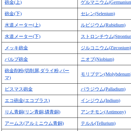
砲金(上)
ゲルマニウム(Germanium
砲金(下)
セレン(Selenium)
水道メーター(上)
ルビジウム(Rubidium)
水道メーター(下)
ストロンチウム(Strontiu
メッキ砲金
ジルコニウム(Zirconium)
バルブ砲金
ニオブ(Niobium)
砲金削粉(切削屑,ダライ粉,パー
モリブデン(Molybdenum
マ)
ビスマス砲金
パラジウム(Palladium)
エコ砲金(エコブラス)
インジウム(Indium)
りん青銅(リン青銅,燐青銅)
アンチモン(Antimony)
アームス(アルミニウム青銅)
テルル(Tellurium)