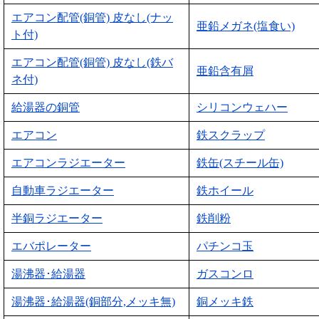
エアコン配管(銅管) 皮なし(ナッ
亜鉛メガネ(塩食い)
ト付)
エアコン配管(銅管) 皮なし(鉄バ
亜鉛含有屑
ネ付)
給湯器の銅管
シリコンウェハー
エアコン
鉄スクラップ
エアコンラジエーター
鉄缶(スチール缶)
自動車ラジエーター
鉄ホイール
半銅ラジエーター
鉄削粉
エバポレーター
パチンコ玉
湯沸器･給湯器
ガスコンロ
湯沸器･給湯器(銅部分,メッキ無)
銅メッキ鉄