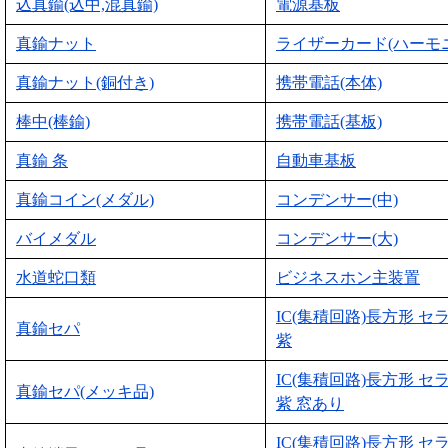
込真鍮(込中,混真鍮)
電源基板
真鍮ナット
ライザーカード(ハーモ
真鍮ナット(銅付き)
携帯電話(本体)
棒中(棒鍮)
携帯電話(基板)
真鍮 条
自動車基板
真鍮コイン(メダル)
コンデンサー(中)
バイメダル
コンデンサー(大)
水道蛇口類
ビジネスホン主装置
IC(集積回路)長方形 セ
真鍮セパ
紫
IC(集積回路)長方形 セ
真鍮セパ(メッキ品)
紫 窓あり
IC(集積回路)長方形 セ