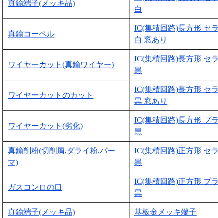
真鍮端子(メッキ品)
白
IC(集積回路)長方形 セ
真鍮コーペル
白 窓あり
IC(集積回路)長方形 セ
ワイヤーカット(真鍮ワイヤー)
黒
IC(集積回路)長方形 セ
ワイヤーカットのカット
黒 窓あり
IC(集積回路)長方形 プ
ワイヤーカット(劣化)
黒
真鍮削粉(切削屑,ダライ粉,パー
IC(集積回路)正方形 セ
マ)
黒
IC(集積回路)正方形 プ
ガスコンロの口
黒
真鍮端子(メッキ品)
基板金メッキ端子