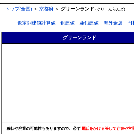
トップ(全国)
＞
京都府
＞
グリーンランド
(ぐりーんらんど)
仮定銅建値計算値
銅建値
亜鉛建値
海外金属
円
グリーンランド
移転や廃業の可能性もありますので、必ず
電話をかける等して存在や営