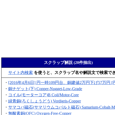
スクラップ解説 (20件抽出)
サイト内検索
を使うと、スクラップ名や解説文で検索で
・
[2016年4月6日] 円一時109円台、銅建値2万円下げ57万円 
・
銅ナゲット(下) Copper-Nugget-Low-Grade
・
コイル(モーターコア)B Coil/Motor-Core
・
緑青銅(ろくしょうどう) Verdigris-Copper
・
サマコバ磁石(サマリウムコバルト磁石) Samarium-Cobalt-Ma
・
無酸素銅(OFC) Oxygen-Free-Copper