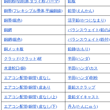
銅削粉(切削屑,ダライ粉,パーマ)
鉛板
銅帯(フレキシブル導体,平編銅線)
鉛管(えんかん)
銅帯(銀色)
活字鉛(かつじなまり)
銅網
バランスウェイト(鉛のみ
銅網(銀色)
バランスウェイト(鉄付)
銅メッキ板
鉛錘(おもり)
クラッド(クラット)材
半田(ハンダ)
水道蛇口(銅)
半田(ハンダ)カス
エアコン配管(銅管) 皮なし
半田(ハンダ)削粉
エアコン配管(銅管) 皮あり
亜鉛スクラップ
エアコン配管(銅管) 皮なし(上)
亜鉛ダイキャスト
エアコン配管(銅管) 皮なし(下)
丹入(たんにゅう)