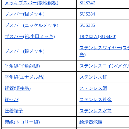
メッキブスバー(接地銅板)
SUS347
ブスバー(錫メッキ)
SUS384
ブスバー(ニッケルメッキ)
SUS385
ブスバー(鉛,半田メッキ)
18クロム(SUS430)
ステンレスワイヤー(ス
ブスバー(銀メッキ)
糸)
平角線(平角銅線)
ステンレスコイン(メダル
平角線(エナメル品)
ステンレス釘
銅管(溶接品)
ステンレス網
銅セパ
ステンレス針金
圧着端子
ステンレス水筒
架線(トロリー線)
給湯器蛇腹