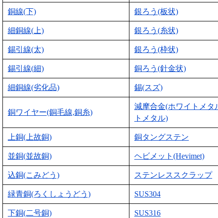
銅線(下)
銀ろう(板状)
細銅線(上)
銀ろう(糸状)
錫引線(太)
銀ろう(枠状)
錫引線(細)
銅ろう(針金状)
細銅線(劣化品)
錫(スズ)
減摩合金(ホワイトメタ
銅ワイヤー(銅毛線,銅糸)
トメタル)
上銅(上故銅)
銅タングステン
並銅(並故銅)
ヘビメット(Hevimet)
込銅(こみどう)
ステンレススクラップ
緑青銅(ろくしょうどう)
SUS304
下銅(二号銅)
SUS316